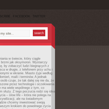
SCRIBE
FACEBOOK
TWITTER
iania w świecie, który ciągle
, brzmi jak oksymoron. Wystarczy
cę, by zobaczyć ludzi biegnących z
sca w drugie, z telefonem przy uchu i
onymi w ekranie. Miasto żyje według
omień, maili i terminów. A jednak
osób czuje, że tak dalej się nie da, że
zone przez technologie i oczekiwania
e ma wiele wspólnego z tym, co
 służy. Z tego poczucia rodzi się idea
cia – slow life – która nie polega na
cywilizacji, ale na świadomym
 gdzie chcemy inwestować swoją
erwszym krokiem do powolnego życia