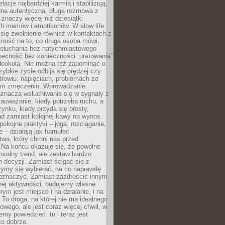
lacje najbardziej karmią i stabilizują.
dna autentyczna, długa rozmowa z
 znaczy więcej niż dziesiątki
h memów i emotikonów. W slow life
e się zwolnienie również w kontaktach z
żność na to, co druga osoba mówi,
 słuchania bez natychmiastowego
becność bez konieczności „uratowania”
dookoła. Nie można też zapominać o
szybkie życie odbija się prędzej czy
drowiu: napięciach, problemach ze
ym zmęczeniu. Wprowadzanie
oznacza wsłuchiwanie się w sygnały z
auważanie, kiedy potrzeba ruchu, a
ynku, kiedy przyda się prosty,
d zamiast kolejnej kawy na wynos.
pokojne praktyki – joga, rozciąganie,
 – działają jak hamulec
wa, który chroni nas przed
 Na końcu okazuje się, że powolne
 modny trend, ale zestaw bardzo
 decyzji. Zamiast ścigać się z
ymy się wybierać, na co naprawdę
zeznaczyć. Zamiast zazdrościć innym
nej aktywności, budujemy własne
rym jest miejsce i na działanie, i na
To droga, na której nie ma idealnego
owego, ale jest coraz więcej chwil, w
my powiedzieć: tu i teraz jest
co dobrze.