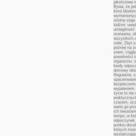
jakościowe re
Bywa, że je
kimś bliskim
wymienionyc
istotne staj
ludźmi: uwa
umiejętność
oceniania, o
wszystkich 
ciele. Zbyt 
później na z
snem, ciągł
powolności 
organizmu: z
kiedy odpocz
domowy obia
Regularne, s
spacerowanie
bezpieczeńst
wypaleniem.
życie to nie
praktycznych
czasem, ucz
warto go pr
ich nieustan
tempo, w któ
odpoczynek. 
punktu docel
których może
wystarczają