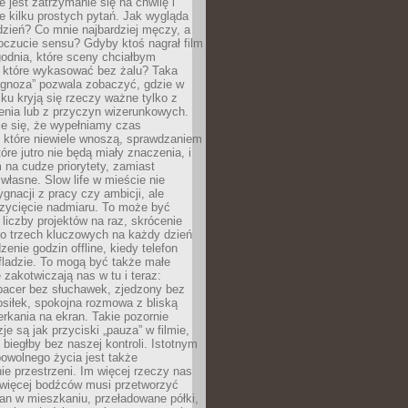
e jest zatrzymanie się na chwilę i
e kilku prostych pytań. Jak wygląda
zień? Co mnie najbardziej męczy, a
oczucie sensu? Gdyby ktoś nagrał film
odnia, które sceny chciałbym
 które wykasować bez żalu? Taka
agnoza” pozwala zobaczyć, gdzie w
ku kryją się rzeczy ważne tylko z
enia lub z przyczyn wizerunkowych.
je się, że wypełniamy czas
 które niewiele wnoszą, sprawdzaniem
tóre jutro nie będą miały znaczenia, i
na cudze priorytety, zamiast
własne. Slow life w mieście nie
gnacji z pracy czy ambicji, ale
zycięcie nadmiaru. To może być
 liczby projektów na raz, skrócenie
do trzech kluczowych na każdy dzień
enie godzin offline, kiedy telefon
fladzie. To mogą być także małe
e zakotwiczają nas w tu i teraz:
pacer bez słuchawek, zjedzony bez
siłek, spokojna rozmowa z bliską
rkania na ekran. Takie pozornie
je są jak przyciski „pauza” w filmie,
j biegłby bez naszej kontroli. Istotnym
owolnego życia jest także
e przestrzeni. Im więcej rzeczy nas
 więcej bodźców musi przetworzyć
an w mieszkaniu, przeładowane półki,