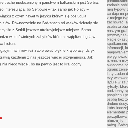
paradoksalni
nie trochę niedocenionym państwem bałkańskim jest Serbia.
zadanie sobi
dzo interesująca, bo Serbowie – tak samo jak Polacy –
mój typowy d
co daje mi p
związku z czym nawet w języku którym się posługują
z mojego tyg
zachować, a
 słów. Równocześnie na Bałkanach od wieków ścierały się
osobista „di
czyniło z Serbii jeszcze atrakcyjniejsze miejsce. Sama
naszym grafi
przyzwyczaj
 bardzo wiele świetnych zabytków które niewątpliwie będą w
Nagle okazu
 historii.
spotkaniami,
informacji, k
ogącym nam również zaoferować piękne krajobrazy, dzięki
reagowaniem 
pielęgnować 
rawią każdemu z nas jeszcze więcej przyjemności. Jak
oznacza rezy
ę nią nieco więcej, bo na pewno jest to kraj godny
świadome pr
ograniczenie
listy zadań 
czy wprowadz
ląduje w szu
rytuały, któr
codzienny s
pośpiechu po
osobą bez ze
drobne decyz
który inacze
elementem p
porządkowani
om
otacza, tym
mózg. Bałag