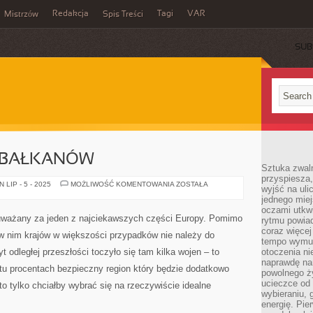
Redakcja
Tagi
VAR
Mistrzów
Spis Treści
SUB
 BAŁKANÓW
Sztuka zwaln
przyspiesza
POZNAJ
LIP - 5 - 2025
MOŻLIWOŚĆ KOMENTOWANIA
ZOSTAŁA
wyjść na uli
SKARBY
jednego miej
BAŁKANÓW
oczami utkwi
 uważany za jeden z najciekawszych części Europy. Pomimo
rytmu powiad
coraz więcej 
ę w nim krajów w większości przypadków nie należy do
tempo wymus
t odległej przeszłości toczyło się tam kilka wojen – to
otoczenia ni
naprawdę nam
 stu procentach bezpieczny region który będzie dodatkowo
powolnego ży
ucieczce od 
to tylko chciałby wybrać się na rzeczywiście idealne
wybieraniu,
energię. Pi