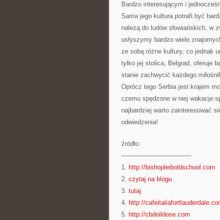
Bardzo interesującym i jednocześ
Sama jego kultura potrafi być bar
należą do ludów słowiańskich, w 
usłyszymy bardzo wiele znajomych
ze sobą różne kultury, co jednak u
tylko jej stolica, Belgrad, oferuje
stanie zachwycić każdego miłośnika
Oprócz tego Serbia jest krajem m
czemu spędzone w niej wakacje sp
najbardziej warto zainteresować si
odwiedzenia!
źródło:
———————————
1.
http://bishopleiboldschool.com
2.
czytaj na blogu
3.
tutaj
4.
http://cafeitaliafortlauderdale.c
5.
http://cbdoildose.com