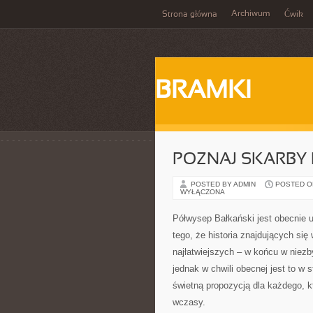
Archiwum
Strona główna
Ćwik
BRAMKI
POZNAJ SKARBY
POSTED BY ADMIN
POSTED ON 
WYŁĄCZONA
Półwysep Bałkański jest obecnie
tego, że historia znajdujących si
najłatwiejszych – w końcu w niezby
jednak w chwili obecnej jest to w
świetną propozycją dla każdego, k
wczasy.