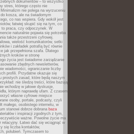
trzebnych dokumentów – to wszystko
hy stres, którego często nie
Minimalizm nie polega na wyrzuceniu
 do kosza, ale na świadomym
tego, co nas wspiera. Gdy wokół jest
iotów, łatwiej skupić się na tym, co
y to praca, czy odpoczynek. W
ncie naturalnie pojawia się potrzeba
ia także przestrzeni cyfrowej.
lowa, wielość komunikatorów, setki
inków i zakładek potrafią być równie
ce jak przepełniona szafa. Dlatego
żnych kroków w stronę
ego życia jest świadome zarządzanie
kasowanie zbędnych newsletterów,
ie wiadomości, ograniczanie liczby
h profili. Przydatne okazuje się
ku prostych zasad, które będą naszym
przykład: nie śledzę treści, które bazują
nie wchodzę w jałowe dyskusje,
ódła, którym naprawdę ufam. Z czasem
rzyć własne cyfrowe miejsce
rane osoby, portale, podcasty, czyli
łt małego, osobistego internetu, w
rum stanowi dobrze dobrana
baza
eriałów i inspiracji zgodnych z tym,
rzeczywiście ważne. Powolne życie ma
 relacyjny. Łatwo dać się wciągnąć w
czy się liczba kontaktów,
ch, polubień. Tymczasem to