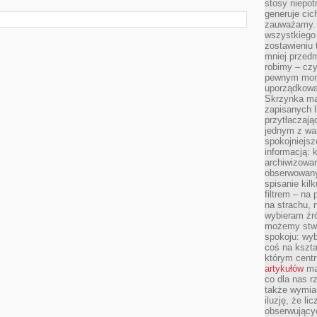
stosy niepo
generuje cic
zauważamy. 
wszystkiego
zostawieniu 
mniej przedm
robimy – cz
pewnym mome
uporządkowan
Skrzynka mai
zapisanych l
przytłaczają
jednym z wa
spokojniejsz
informacją: 
archiwizowan
obserwowanyc
spisanie kil
filtrem – na 
na strachu, 
wybieram źr
możemy stwo
spokoju: wyb
coś na kszta
którym cent
artykułów
mat
co dla nas 
także wymiar
iluzję, że li
obserwujący