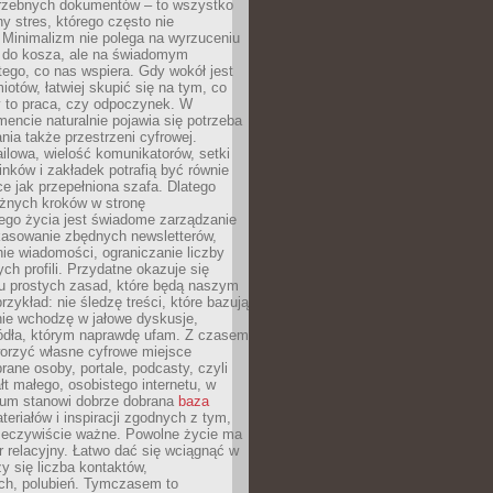
trzebnych dokumentów – to wszystko
hy stres, którego często nie
Minimalizm nie polega na wyrzuceniu
 do kosza, ale na świadomym
tego, co nas wspiera. Gdy wokół jest
iotów, łatwiej skupić się na tym, co
y to praca, czy odpoczynek. W
ncie naturalnie pojawia się potrzeba
ia także przestrzeni cyfrowej.
lowa, wielość komunikatorów, setki
inków i zakładek potrafią być równie
ce jak przepełniona szafa. Dlatego
żnych kroków w stronę
ego życia jest świadome zarządzanie
kasowanie zbędnych newsletterów,
ie wiadomości, ograniczanie liczby
h profili. Przydatne okazuje się
ku prostych zasad, które będą naszym
przykład: nie śledzę treści, które bazują
nie wchodzę w jałowe dyskusje,
ódła, którym naprawdę ufam. Z czasem
rzyć własne cyfrowe miejsce
rane osoby, portale, podcasty, czyli
łt małego, osobistego internetu, w
rum stanowi dobrze dobrana
baza
eriałów i inspiracji zgodnych z tym,
rzeczywiście ważne. Powolne życie ma
 relacyjny. Łatwo dać się wciągnąć w
czy się liczba kontaktów,
ch, polubień. Tymczasem to