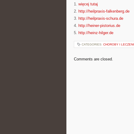
1.
więcej tutaj
2.
http://heilpraxis-falkenberg.de
3.
http://heilpraxis-schura.de
4.
http://heiner-pistorius.de
5.
http://heinz-hilger.de
CATEGORIES:
CHOROBY I LECZENI
Comments are closed.