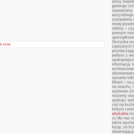
stosy niepo
generuje cic
zauważamy. 
wszystkiego
zostawieniu 
mniej przedm
robimy – cz
pewnym mome
uporządkowan
Skrzynka mai
E KONI
zapisanych l
przytłaczają
jednym z wa
spokojniejsz
informacją: 
archiwizowan
obserwowanyc
spisanie kil
filtrem – na 
na strachu, 
wybieram źr
możemy stwo
spokoju: wyb
coś na kszta
którym cent
artykułów
mat
co dla nas 
także wymiar
iluzję, że li
obserwujący