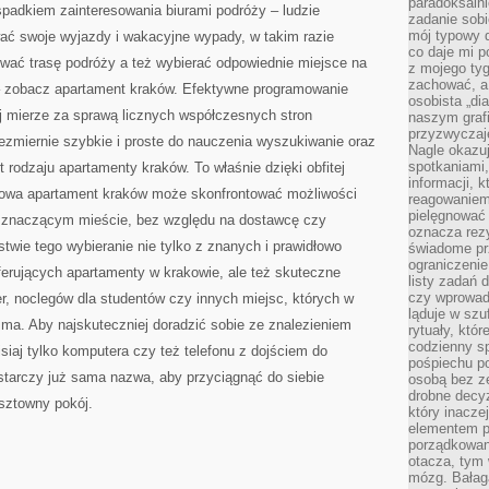
paradoksalni
 spadkiem zainteresowania biurami podróży – ludzie
zadanie sobi
mój typowy d
ać swoje wyjazdy i wakacyjne wypady, w takim razie
co daje mi p
wać trasę podróży a też wybierać odpowiednie miejsce na
z mojego tyg
zachować, a
y – zobacz apartament kraków. Efektywne programowanie
osobista „di
j mierze za sprawą licznych współczesnych stron
naszym grafi
przyzwyczaj
iezmiernie szybkie i proste do nauczenia wyszukiwanie oraz
Nagle okazu
spotkaniami,
 rodzaju apartamenty kraków. To właśnie dzięki obfitej
informacji, k
etowa apartament kraków może skonfrontować możliwości
reagowaniem 
pielęgnować 
 znaczącym mieście, bez względu na dostawcę czy
oznacza rezy
twie tego wybieranie nie tylko z znanych i prawidłowo
świadome pr
ograniczenie
ferujących apartamenty w krakowie, ale też skuteczne
listy zadań 
czy wprowadz
er, noclegów dla studentów czy innych miejsc, których w
ląduje w szu
 ma. Aby najskuteczniej doradzić sobie ze znalezieniem
rytuały, któr
codzienny s
siaj tylko komputera czy też telefonu z dojściem do
pośpiechu po
ystarczy już sama nazwa, aby przyciągnąć do siebie
osobą bez ze
drobne decyz
sztowny pokój.
który inacze
elementem p
porządkowani
otacza, tym
mózg. Bałag