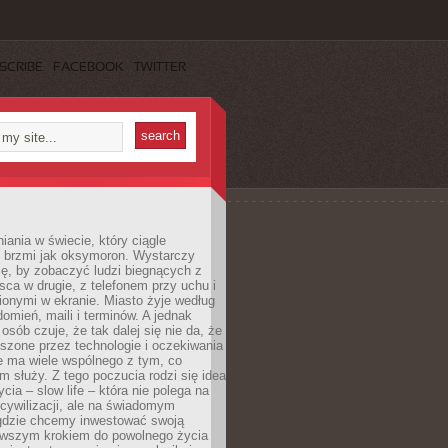
SCRIBE
FACEBOOK
TWITTER
iania w świecie, który ciągle
, brzmi jak oksymoron. Wystarczy
cę, by zobaczyć ludzi biegnących z
sca w drugie, z telefonem przy uchu i
onymi w ekranie. Miasto żyje według
omień, maili i terminów. A jednak
osób czuje, że tak dalej się nie da, że
zone przez technologie i oczekiwania
e ma wiele wspólnego z tym, co
 służy. Z tego poczucia rodzi się idea
cia – slow life – która nie polega na
cywilizacji, ale na świadomym
 gdzie chcemy inwestować swoją
erwszym krokiem do powolnego życia