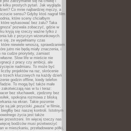
e jest zatrzymanie się na chwilę i
e kilku prostych pytań. Jak wygląda
zień? Co mnie najbardziej męczy, a
oczucie sensu? Gdyby ktoś nagrał film
odnia, które sceny chciałbym
 które wykasować bez żalu? Taka
agnoza” pozwala zobaczyć, gdzie w
ku kryją się rzeczy ważne tylko z
enia lub z przyczyn wizerunkowych.
je się, że wypełniamy czas
 które niewiele wnoszą, sprawdzaniem
tóre jutro nie będą miały znaczenia, i
na cudze priorytety, zamiast
własne. Slow life w mieście nie
gnacji z pracy czy ambicji, ale
zycięcie nadmiaru. To może być
 liczby projektów na raz, skrócenie
do trzech kluczowych na każdy dzień
enie godzin offline, kiedy telefon
fladzie. To mogą być także małe
e zakotwiczają nas w tu i teraz:
pacer bez słuchawek, zjedzony bez
siłek, spokojna rozmowa z bliską
rkania na ekran. Takie pozornie
je są jak przyciski „pauza” w filmie,
j biegłby bez naszej kontroli. Istotnym
owolnego życia jest także
e przestrzeni. Im więcej rzeczy nas
 więcej bodźców musi przetworzyć
an w mieszkaniu, przeładowane półki,