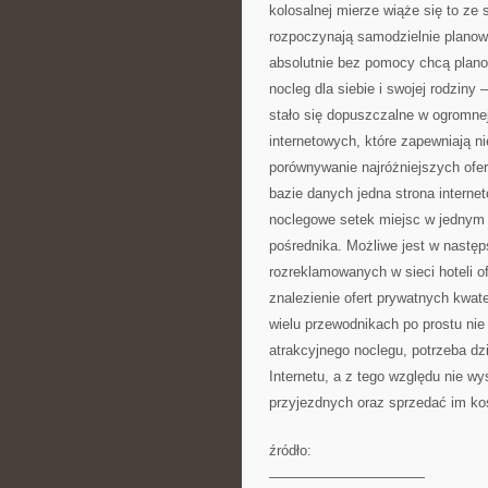
kolosalnej mierze wiąże się to ze
rozpoczynają samodzielnie planow
absolutnie bez pomocy chcą plano
nocleg dla siebie i swojej rodzin
stało się dopuszczalne w ogromne
internetowych, które zapewniają n
porównywanie najróżniejszych ofert
bazie danych jedna strona intern
noclegowe setek miejsc w jednym
pośrednika. Możliwe jest w następs
rozreklamowanych w sieci hoteli o
znalezienie ofert prywatnych kwat
wielu przewodnikach po prostu nie
atrakcyjnego noclegu, potrzeba dzi
Internetu, a z tego względu nie w
przyjezdnych oraz sprzedać im ko
źródło:
———————————