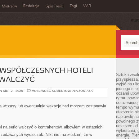
Redakcja
Tagi
VAR
Mistrzów
Spis Treści
SUB
 WSPÓŁCZESNYCH HOTELI
Sztuka zwaln
 WALCZYĆ
przyspiesza
wyjść na uli
jednego miej
WIĘKSZA
SIE - 2 - 2025
MOŻLIWOŚĆ KOMENTOWANIA
ZOSTAŁA
oczami utkwi
CZĘŚĆ
WSPÓŁCZESNYCH
rytmu powiad
HOTELI
coraz więcej 
MUSI
na wczasy lub ewentualnie wakacje nad morzem zastanawia
tempo wymus
POWAŻNIE
WALCZYĆ
otoczenia ni
naprawdę nam
powolnego ży
ucieczce od 
i na serio walczyć o kontrahentów, albowiem w ostatnich
wybieraniu,
przedawanych wycieczek. Nikt nie ma złudzeń, że w
energię. Pi