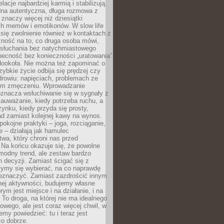
lacje najbardziej karmią i stabilizują.
dna autentyczna, długa rozmowa z
 znaczy więcej niż dziesiątki
h memów i emotikonów. W slow life
e się zwolnienie również w kontaktach z
żność na to, co druga osoba mówi,
 słuchania bez natychmiastowego
becność bez konieczności „uratowania”
dookoła. Nie można też zapominać o
szybkie życie odbija się prędzej czy
drowiu: napięciach, problemach ze
ym zmęczeniu. Wprowadzanie
oznacza wsłuchiwanie się w sygnały z
auważanie, kiedy potrzeba ruchu, a
ynku, kiedy przyda się prosty,
d zamiast kolejnej kawy na wynos.
pokojne praktyki – joga, rozciąganie,
 – działają jak hamulec
wa, który chroni nas przed
 Na końcu okazuje się, że powolne
 modny trend, ale zestaw bardzo
 decyzji. Zamiast ścigać się z
ymy się wybierać, na co naprawdę
zeznaczyć. Zamiast zazdrościć innym
nej aktywności, budujemy własne
rym jest miejsce i na działanie, i na
To droga, na której nie ma idealnego
owego, ale jest coraz więcej chwil, w
my powiedzieć: tu i teraz jest
co dobrze.