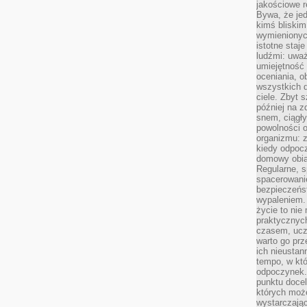
jakościowe re
Bywa, że je
kimś bliskim
wymienionyc
istotne staj
ludźmi: uwa
umiejętność
oceniania, o
wszystkich 
ciele. Zbyt 
później na z
snem, ciągł
powolności 
organizmu: z
kiedy odpocz
domowy obia
Regularne, s
spacerowanie
bezpieczeńst
wypaleniem.
życie to nie
praktycznych
czasem, ucz
warto go pr
ich nieustan
tempo, w któ
odpoczynek. 
punktu docel
których może
wystarczają