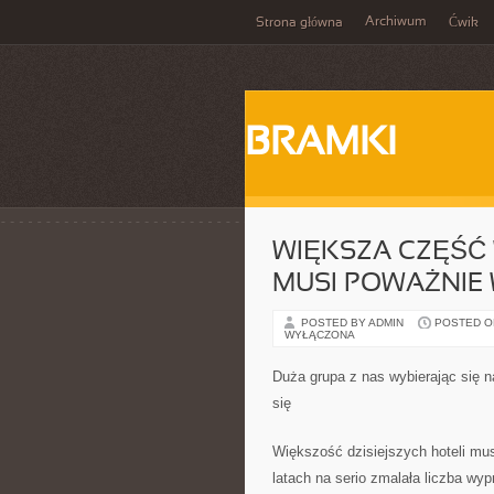
Archiwum
Strona główna
Ćwik
BRAMKI
WIĘKSZA CZĘŚĆ
MUSI POWAŻNIE
POSTED BY ADMIN
POSTED ON 
WYŁĄCZONA
Duża grupa z nas wybierając się 
się
Większość dzisiejszych hoteli mus
latach na serio zmalała liczba wy