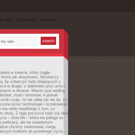
SCRIBE
FACEBOOK
TWITTER
iania w świecie, który ciągle
, brzmi jak oksymoron. Wystarczy
cę, by zobaczyć ludzi biegnących z
sca w drugie, z telefonem przy uchu i
onymi w ekranie. Miasto żyje według
omień, maili i terminów. A jednak
osób czuje, że tak dalej się nie da, że
zone przez technologie i oczekiwania
e ma wiele wspólnego z tym, co
 służy. Z tego poczucia rodzi się idea
cia – slow life – która nie polega na
cywilizacji, ale na świadomym
 gdzie chcemy inwestować swoją
erwszym krokiem do powolnego życia