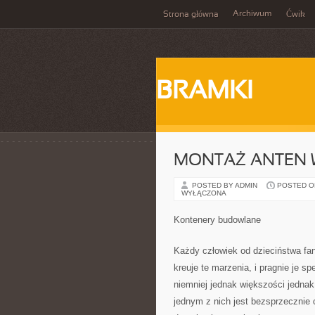
Archiwum
Strona główna
Ćwik
BRAMKI
MONTAŻ ANTEN
POSTED BY ADMIN
POSTED ON 
WYŁĄCZONA
Kontenery budowlane
Każdy człowiek od dzieciństwa fan
kreuje te marzenia, i pragnie je s
niemniej jednak większości jednak
jednym z nich jest bezsprzecznie 