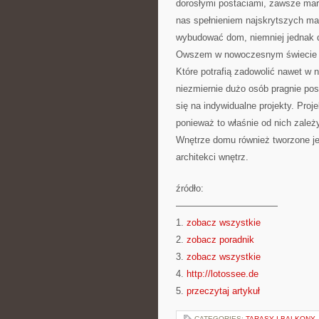
dorosłymi postaciami, zawsze mar
nas spełnieniem najskrytszych mar
wybudować dom, niemniej jednak do
Owszem w nowoczesnym świecie p
Które potrafią zadowolić nawet w
niezmiernie dużo osób pragnie pos
się na indywidualne projekty. Proje
ponieważ to właśnie od nich zale
Wnętrze domu również tworzone jes
architekci wnętrz.
źródło:
———————————
1.
zobacz wszystkie
2.
zobacz poradnik
3.
zobacz wszystkie
4.
http://lotossee.de
5.
przeczytaj artykuł
CATEGORIES:
TARASY I BALKONY