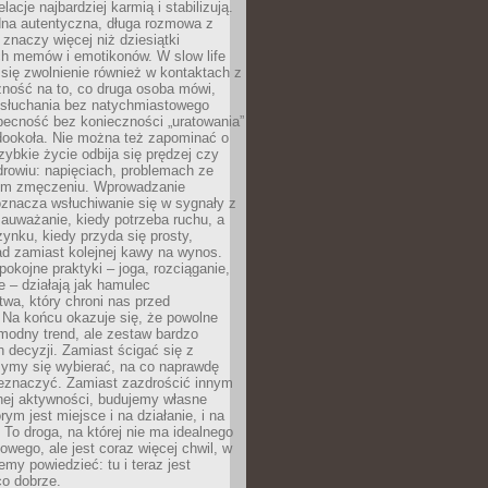
lacje najbardziej karmią i stabilizują.
dna autentyczna, długa rozmowa z
 znaczy więcej niż dziesiątki
h memów i emotikonów. W slow life
e się zwolnienie również w kontaktach z
żność na to, co druga osoba mówi,
 słuchania bez natychmiastowego
becność bez konieczności „uratowania”
dookoła. Nie można też zapominać o
szybkie życie odbija się prędzej czy
drowiu: napięciach, problemach ze
ym zmęczeniu. Wprowadzanie
oznacza wsłuchiwanie się w sygnały z
auważanie, kiedy potrzeba ruchu, a
ynku, kiedy przyda się prosty,
d zamiast kolejnej kawy na wynos.
pokojne praktyki – joga, rozciąganie,
 – działają jak hamulec
wa, który chroni nas przed
 Na końcu okazuje się, że powolne
 modny trend, ale zestaw bardzo
 decyzji. Zamiast ścigać się z
ymy się wybierać, na co naprawdę
zeznaczyć. Zamiast zazdrościć innym
nej aktywności, budujemy własne
rym jest miejsce i na działanie, i na
To droga, na której nie ma idealnego
owego, ale jest coraz więcej chwil, w
my powiedzieć: tu i teraz jest
co dobrze.