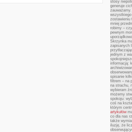
stosy niepo
generuje cic
zauważamy. 
wszystkiego
zostawieniu 
mniej przedm
robimy – cz
pewnym mome
uporządkowan
Skrzynka mai
zapisanych l
przytłaczają
jednym z wa
spokojniejsz
informacją: 
archiwizowan
obserwowanyc
spisanie kil
filtrem – na 
na strachu, 
wybieram źr
możemy stwo
spokoju: wyb
coś na kszta
którym cent
artykułów
mat
co dla nas 
także wymiar
iluzję, że li
obserwujący