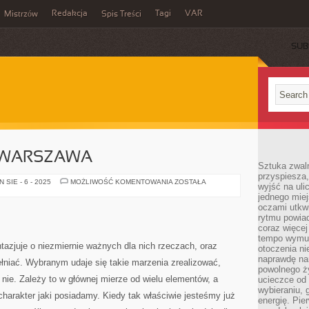
Redakcja
Tagi
VAR
Mistrzów
Spis Treści
SUB
 WARSZAWA
Sztuka zwaln
przyspiesza
MONTAŻ
SIE - 6 - 2025
MOŻLIWOŚĆ KOMENTOWANIA
ZOSTAŁA
wyjść na uli
ANTEN
jednego miej
WARSZAWA
oczami utkwi
rytmu powiad
coraz więcej 
tempo wymus
tazjuje o niezmiernie ważnych dla nich rzeczach, oraz
otoczenia ni
naprawdę nam
pełniać. Wybranym udaje się takie marzenia zrealizować,
powolnego ży
 nie. Zależy to w głównej mierze od wielu elementów, a
ucieczce od 
wybieraniu,
charakter jaki posiadamy. Kiedy tak właściwie jesteśmy już
energię. Pi