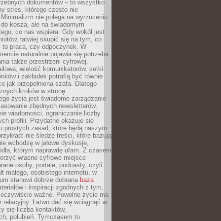
trzebnych dokumentów – to wszystko
hy stres, którego często nie
Minimalizm nie polega na wyrzuceniu
 do kosza, ale na świadomym
tego, co nas wspiera. Gdy wokół jest
iotów, łatwiej skupić się na tym, co
y to praca, czy odpoczynek. W
ncie naturalnie pojawia się potrzeba
ia także przestrzeni cyfrowej.
lowa, wielość komunikatorów, setki
inków i zakładek potrafią być równie
ce jak przepełniona szafa. Dlatego
żnych kroków w stronę
ego życia jest świadome zarządzanie
kasowanie zbędnych newsletterów,
ie wiadomości, ograniczanie liczby
h profili. Przydatne okazuje się
ku prostych zasad, które będą naszym
przykład: nie śledzę treści, które bazują
nie wchodzę w jałowe dyskusje,
ódła, którym naprawdę ufam. Z czasem
rzyć własne cyfrowe miejsce
rane osoby, portale, podcasty, czyli
łt małego, osobistego internetu, w
rum stanowi dobrze dobrana
baza
eriałów i inspiracji zgodnych z tym,
rzeczywiście ważne. Powolne życie ma
 relacyjny. Łatwo dać się wciągnąć w
czy się liczba kontaktów,
ch, polubień. Tymczasem to