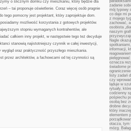
paradoksalni
zymy o ślicznym domku czy mieszkaniu, który będzie dla
zadanie sobi
zeń – tai proponuje oświetlenie. Coraz więcej osób pragnie
mój typowy d
co daje mi p
 tego pomocny jest projektant, który zaprojektuje dom.
z mojego tyg
osiadamy możliwość korzystania z gotowych projektów.
zachować, a
osobista „di
 najwyższym stopniu wymaganych kontrahentów, ale
naszym grafi
przyzwyczaj
iadać całkiem inny projekt, w następstwie tego też decyduje
Nagle okazu
ktanci stanowią najistotniejszy czynnik w całej inwestycji,
spotkaniami,
informacji, k
ży wygląd oraz praktyczność przyszłego mieszkania.
reagowaniem 
t przez architektów, a fachowcami od tej czynności są
pielęgnować 
oznacza rezy
świadome pr
ograniczenie
listy zadań 
czy wprowadz
ląduje w szu
rytuały, któr
codzienny s
pośpiechu po
osobą bez ze
drobne decyz
który inacze
elementem p
porządkowani
otacza, tym
mózg. Bałag