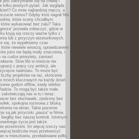
e jest zatrzymanie się na chwilę i
e kilku prostych pytań. Jak wygląda
zień? Co mnie najbardziej męczy, a
oczucie sensu? Gdyby ktoś nagrał film
odnia, które sceny chciałbym
 które wykasować bez żalu? Taka
agnoza” pozwala zobaczyć, gdzie w
ku kryją się rzeczy ważne tylko z
enia lub z przyczyn wizerunkowych.
je się, że wypełniamy czas
 które niewiele wnoszą, sprawdzaniem
tóre jutro nie będą miały znaczenia, i
na cudze priorytety, zamiast
własne. Slow life w mieście nie
gnacji z pracy czy ambicji, ale
zycięcie nadmiaru. To może być
 liczby projektów na raz, skrócenie
do trzech kluczowych na każdy dzień
enie godzin offline, kiedy telefon
fladzie. To mogą być także małe
e zakotwiczają nas w tu i teraz:
pacer bez słuchawek, zjedzony bez
siłek, spokojna rozmowa z bliską
rkania na ekran. Takie pozornie
je są jak przyciski „pauza” w filmie,
j biegłby bez naszej kontroli. Istotnym
owolnego życia jest także
e przestrzeni. Im więcej rzeczy nas
 więcej bodźców musi przetworzyć
an w mieszkaniu, przeładowane półki,