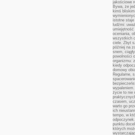
jakościowe re
Bywa, że je
kimś bliskim
wymienionyc
istotne staj
ludźmi: uwa
umiejętność
oceniania, o
wszystkich 
ciele. Zbyt 
później na z
snem, ciągł
powolności 
organizmu: z
kiedy odpocz
domowy obia
Regularne, s
spacerowanie
bezpieczeńst
wypaleniem.
życie to nie
praktycznych
czasem, ucz
warto go pr
ich nieustan
tempo, w któ
odpoczynek. 
punktu docel
których może
wystarczają