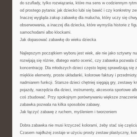
do szuflady, tylko rozwiązania, które ma sens w codziennym rytm
od prostego pytania: jak dziecko lubi się bawić i czy konkretny z
Inaczej wygląda zakup zabawkę dla malucha, który uczy się chwyt
obserwowania, a inaczej dla dziecka, które wymyśla historie z figu
samochodami albo klockami.
Jak dopasować zabawkę do wieku dziecka
Najlepszym początkiem wyboru jest wiek, ale nie jako sztywny n
rozwijają się różnie, dlatego warto ocenić, czy zabawka pozwala ć
koncentrację. Dla młodszych dzieci często lepiej sprawdzają się
miękkie elementy, proste układanki, kolorowe faktury i przedmioty,
nadmiarem funkcji. Starsze dzieci chętniej sięgają gry, zestawy k
pojazdy, narzędzia dla dzieci, instrumenty, akcesoria sportowe al
coś zbudować. Przy spokojnym porównywaniu większe znaczenie
zabawka pozwala na kilka sposobów zabawy.
Jak łączyć zabawę z ruchem, myśleniem i tworzeniem
Dobra zabawka nie musi krzyczeć kolorami, żeby stać się części
Czasem najdłużej zostaje w użyciu prosty zestaw plastyczny, koral