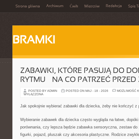
Archiwum
Redakcja
Strona główna
Ćwik
Mistrzów
Spis T
BRAMKI
ZABAWKI, KTÓRE PASUJĄ DO 
RYTMU — NA CO PATRZEĆ PRZED
POSTED BY ADMIN
POSTED ON MAJ - 18 - 2026
MOŻLIWOŚĆ 
WYŁĄCZONA
Jak spokojnie wybierać zabawki dla dziecka, żeby nie kończyć
Wybieranie zabawek dla dziecka często wygląda na łatwe, dopók
porównania, czy lepsza będzie zabawka sensoryczna, zestaw do
figurki, pojazd, pluszak czy akcesoria plastyczne. Rodzice zwykle