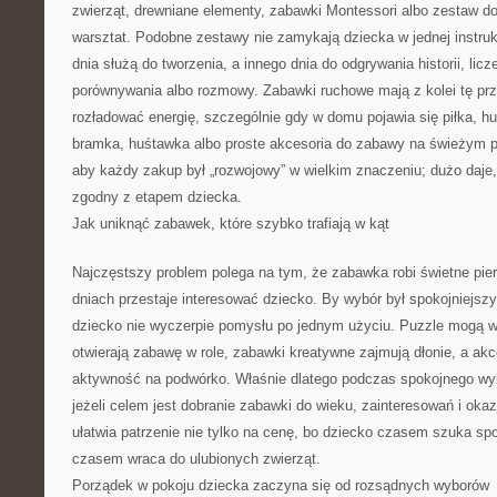
zwierząt, drewniane elementy, zabawki Montessori albo zestaw 
warsztat. Podobne zestawy nie zamykają dziecka w jednej instruk
dnia służą do tworzenia, a innego dnia do odgrywania historii, licz
porównywania albo rozmowy. Zabawki ruchowe mają z kolei tę pr
rozładować energię, szczególnie gdy w domu pojawia się piłka, h
bramka, huśtawka albo proste akcesoria do zabawy na świeżym po
aby każdy zakup był „rozwojowy” w wielkim znaczeniu; dużo daje, ż
zgodny z etapem dziecka.
Jak uniknąć zabawek, które szybko trafiają w kąt
Najczęstszy problem polega na tym, że zabawka robi świetne pier
dniach przestaje interesować dziecko. By wybór był spokojniejszy
dziecko nie wyczerpie pomysłu po jednym użyciu. Puzzle mogą wsp
otwierają zabawę w role, zabawki kreatywne zajmują dłonie, a ak
aktywność na podwórko. Właśnie dlatego podczas spokojnego w
jeżeli celem jest dobranie zabawki do wieku, zainteresowań i okaz
ułatwia patrzenie nie tylko na cenę, bo dziecko czasem szuka sp
czasem wraca do ulubionych zwierząt.
Porządek w pokoju dziecka zaczyna się od rozsądnych wyborów