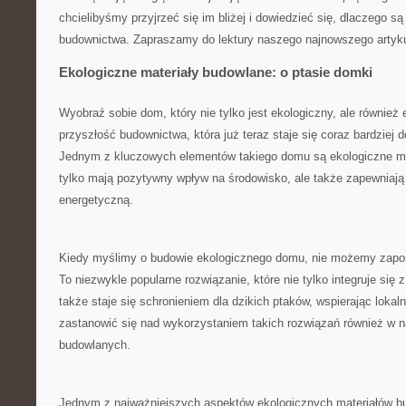
chcielibyśmy przyjrzeć ⁤się im bliżej i dowiedzieć się, dlaczego są 
budownictwa. Zapraszamy do ‌lektury naszego najnowszego artyku
Ekologiczne materiały budowlane: o ptasie domki
Wyobraź sobie dom, który nie tylko​ jest ⁢ekologiczny, ⁤ale równie
przyszłość ​budownictwa, która już teraz ⁣staje ⁣się​ coraz bardziej
Jednym z kluczowych elementów takiego​ domu są ekologiczne mat
tylko mają pozytywny wpływ na środowisko, ale także ‍zapewniaj
energetyczną.
Kiedy myślimy o budowie ​ekologicznego‌ domu, nie możemy⁤ zap
To niezwykle popularne rozwiązanie, które nie tylko integruje się⁣ 
także staje się schronieniem dla dzikich‌ ptaków, wspierając loka
zastanowić⁣ się ​nad wykorzystaniem ‌takich​ rozwiązań ​również w
budowlanych.
Jednym‌ z najważniejszych ⁢aspektów ekologicznych materiałów ⁣b