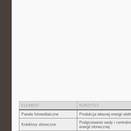
ELEMENT
KORZYŚCI
Panele ​fotowoltaiczne
Produkcja​ własnej energii elek
Podgrzewanie wody i‍ centraln
Kolektory słoneczne
energii słonecznej