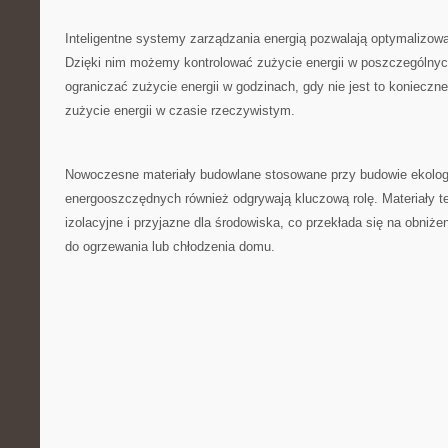
Inteligentne systemy​ zarządzania ⁣energią pozwalają ⁢optymalizowa
Dzięki​ nim możemy kontrolować ⁤zużycie ​energii⁢ w poszczególn
ograniczać ⁢zużycie energii w godzinach, gdy nie jest to ​konieczn
‍zużycie energii w czasie‍ rzeczywistym.
Nowoczesne ⁤materiały ⁤budowlane stosowane ​przy budowie ekol
energooszczędnych również⁢ odgrywają ⁤kluczową⁤ rolę.‍ Materiały te 
izolacyjne i przyjazne dla środowiska, co przekłada się na obniżen
do ogrzewania lub chłodzenia domu.