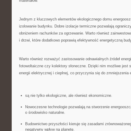
materiałów.
Jednym z kluczowych elementów ekologicznego domu energooszc
izolowanie ​budynku. Dobre izolacje ⁢termiczne pozwalają ograniczyć
obniżeniem rachunków za ogrzewanie. Warto również zainwesto
i drzwi, ⁢które dodatkowo poprawią ⁢efektywność ⁤energetyczną bud
Warto również rozważyć zastosowanie odnawialnych źródeł energii,
fotowoltaiczne czy kolektory słoneczne. ⁣Dzięki nim‍ możliwe jes
energii elektrycznej⁣ i cieplnej, co przyczynia się do⁤ zmniejszenia‍
są nie ⁢tylko ‌ekologiczne, ale również ekonomiczne.
Nowoczesne ​technologie ​pozwalają‌ na stworzenie ⁣energoosz
o środowisko naturalne.
Budownictwo przyszłości kieruje się zasadami⁤ zrównoważonego⁢
negatywny wpływ na planetę.