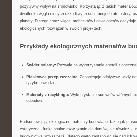
pozytywny⁣ wpływ na środowisko. Korzystając⁣ z takich materiałó
dwutlenku węgla i innych szkodliwych substancji ⁤do atmosfery, pr
planety. Dlatego coraz więcej architektów i deweloperów⁣ decyduje
⁣ekologicznych rozwiązań w ‍swoich ⁢projektach.
Przykłady⁢ ekologicznych materiałów⁤ b
Świder solarny:
Pozwala na ⁣wykorzystanie energii‌ słoneczne
Piaskowce przepuszczalne:
Zapobiegają odpływowi wody de
ryzyko powodzi.
Materiały z recyklingu:
Wykorzystanie surowców wtórnych po
odpadów.
Podsumowując, ⁢ekologiczne‍ materiały budowlane,​ takie jak‌ ptasie 
estetyczne i funkcjonalne rozwiązanie dla domów, ale⁣ również kl
budownictwa przyszłości. ⁢Dlatego warto zastanowić się nad ich 