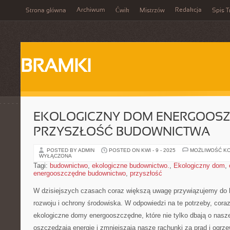
Archiwum
Redakcja
Strona główna
Ćwik
Mistrzów
Spis T
BRAMKI
EKOLOGICZNY DOM ENERGOOSZ
PRZYSZŁOŚĆ BUDOWNICTWA
POSTED BY ADMIN
POSTED ON KWI - 9 - 2025
MOŻLIWOŚĆ K
WYŁĄCZONA
Tagi:
budownictwo
,
ekologiczne budownictwo.
,
Ekologiczny dom
,
energooszczędne budownictwo
,
przyszłość
W dzisiejszych czasach coraz większą uwagę przywiązujemy do
rozwoju i ochrony‍ środowiska. W⁣ odpowiedzi na te potrzeby, ⁢coraz
ekologiczne domy energooszczędne, które nie ⁢tylko dbają o nasze‍
‍oszczędzają energię ​i ⁢zmniejszają nasze‌ rachunki za prąd i ogrz