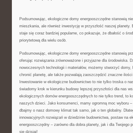
Podsumowując, ekologiczne domy energooszczędne⁢ stanowią nie t
mieszkania, ale również inwestycję⁢ w przyszłość⁤ naszej planet
staje się coraz bardziej⁣ popularne, co ‌pokazuje, że dbałość o śro
priorytetową dla wielu osób.
Podsumowując, ekologiczne domy energooszczędne ‌stanowią pr
oferując rozwiązania zrównoważone i przyjazne dla‌ środowiska. 
nowoczesnych technologii​ i materiałów, możemy stworzyć domy, któ
chronić planetę, ​ale także pozwalają zaoszczędzić znaczne ilości e
Inwestowanie w ekologiczne budownictwo to nie tylko troska ⁣o⁣ nas
świadomy krok‍ w ⁤kierunku budowy lepszej przyszłości dla nas w
⁤ekologicznych domów energooszczędnych to nie tylko trend, to kon
naszych dzieci. Jako konsumenci, mamy‍ ogromną moc wyboru – 
dbajmy⁣ o nasz domowy⁢ klimat tak samo,​ jak o​ ten⁢ globalny. Dlat
innowacyjnych rozwiązań w dziedzinie budownictwa,⁣ postaw na e
‍energooszczędny – zarówno dla dobra ‌planety, jak​ i⁣ dla Twojego
się ‍dzisiaj!