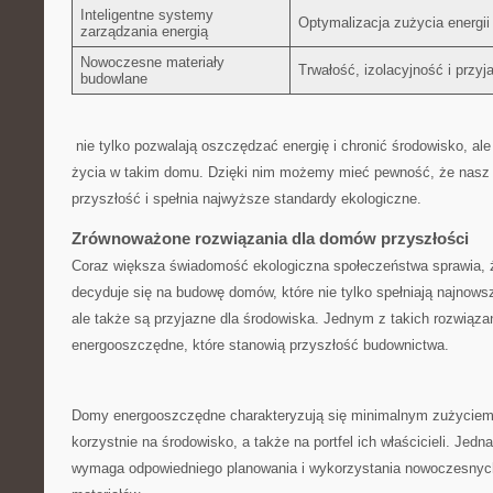
Inteligentne systemy
Optymalizacja zużycia energi
zarządzania ⁢energią
Nowoczesne materiały
Trwałość, izolacyjność i przyj
budowlane
‍ nie tylko pozwalają oszczędzać energię i chronić środowisko, ale
życia w⁤ takim ⁢domu. Dzięki nim możemy mieć pewność, że nasz 
przyszłość i spełnia najwyższe standardy ekologiczne.
Zrównoważone rozwiązania ⁣dla domów przyszłości
Coraz większa świadomość ekologiczna społeczeństwa⁣ sprawia, 
decyduje się‌ na budowę domów,⁢ które ‍nie tylko spełniają najnowsz
ale także ⁣są przyjazne dla środowiska.⁤ Jednym z‍ takich rozwią
energooszczędne, które stanowią ‍przyszłość budownictwa.
Domy energooszczędne⁤ charakteryzują ‍się‌ minimalnym ⁢zużyciem
korzystnie​ na środowisko, a także ⁤na portfel ich⁤ właścicieli. Je
wymaga odpowiedniego planowania i wykorzystania‌ nowoczesnych