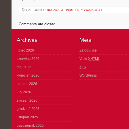
CATEGORIES:
RODZAJE JEDNOSTEK PŁYWAJĄCYCH
Comments are closed.
Archives
Meta
lipiec 2026
Zaloguj się
czerwiec 2026
Valid
XHTML
maj 2026
XFN
kwiecień 2026
WordPress
marzec 2026
luty 2026
styczeń 2026
grudzień 2025
listopad 2025
październik 2025