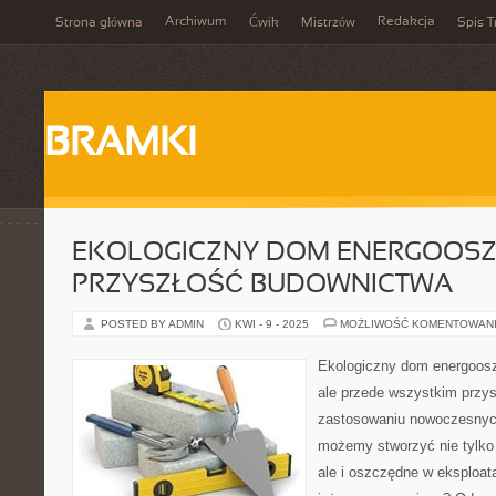
Archiwum
Redakcja
Strona główna
Ćwik
Mistrzów
Spis T
BRAMKI
EKOLOGICZNY DOM ENERGOOSZ
PRZYSZŁOŚĆ BUDOWNICTWA
POSTED BY ADMIN
KWI - 9 - 2025
MOŻLIWOŚĆ KOMENTOWAN
Ekologiczny dom energooszc
ale przede wszystkim przys
zastosowaniu nowoczesnych 
możemy stworzyć nie tylko 
ale i oszczędne w eksploata