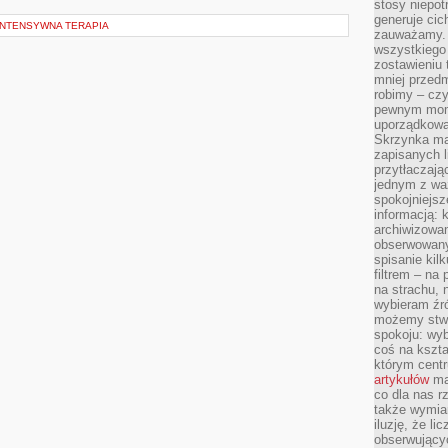
stosy niepo
generuje cic
INTENSYWNA TERAPIA
zauważamy. 
wszystkiego
zostawieniu 
mniej przedm
robimy – cz
pewnym mome
uporządkowan
Skrzynka mai
zapisanych l
przytłaczają
jednym z wa
spokojniejsz
informacją: 
archiwizowan
obserwowanyc
spisanie kil
filtrem – na 
na strachu, 
wybieram źr
możemy stwo
spokoju: wyb
coś na kszta
którym cent
artykułów
mat
co dla nas 
także wymiar
iluzję, że li
obserwujący