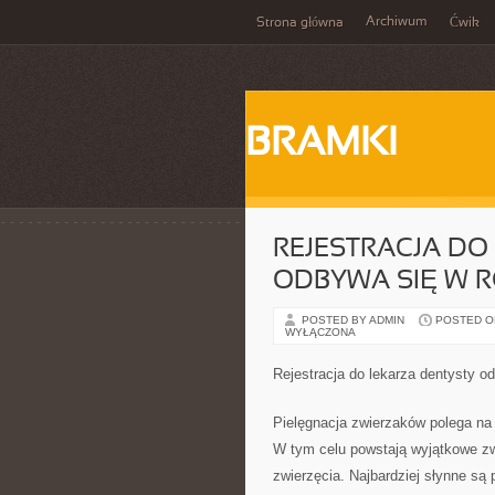
Archiwum
Strona główna
Ćwik
BRAMKI
REJESTRACJA D
ODBYWA SIĘ W R
POSTED BY ADMIN
POSTED ON 
WYŁĄCZONA
Rejestracja do lekarza dentysty o
Pielęgnacja zwierzaków polega na 
W tym celu powstają wyjątkowe zwi
zwierzęcia. Najbardziej słynne są 