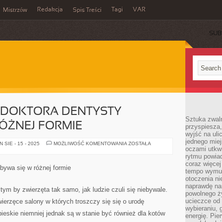
Redakcja
Tagi
VAR
Mistrzów
Spis Treści
SUB
O DOKTORA DENTYSTY
Sztuka zwaln
ÓŻNEJ FORMIE
przyspiesza
wyjść na uli
jednego miej
REJESTRACJA
SIE - 15 - 2025
MOŻLIWOŚĆ KOMENTOWANIA
ZOSTAŁA
oczami utkwi
DO
DOKTORA
rytmu powiad
DENTYSTY
coraz więcej 
ODBYWA
dbywa się w różnej formie
SIĘ
tempo wymus
W
otoczenia ni
RÓŻNEJ
naprawdę nam
FORMIE
tym by zwierzęta tak samo, jak ludzie czuli się niebywale.
powolnego ży
ucieczce od 
erzęce salony w których troszczy się się o urodę
wybieraniu,
pieskie niemniej jednak są w stanie być również dla kotów
energię. Pi