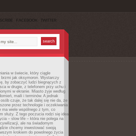
SCRIBE
FACEBOOK
TWITTER
iania w świecie, który ciągle
, brzmi jak oksymoron. Wystarczy
cę, by zobaczyć ludzi biegnących z
sca w drugie, z telefonem przy uchu i
onymi w ekranie. Miasto żyje według
omień, maili i terminów. A jednak
osób czuje, że tak dalej się nie da, że
zone przez technologie i oczekiwania
e ma wiele wspólnego z tym, co
 służy. Z tego poczucia rodzi się idea
cia – slow life – która nie polega na
cywilizacji, ale na świadomym
 gdzie chcemy inwestować swoją
erwszym krokiem do powolnego życia