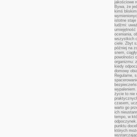
jakościowe re
Bywa, że je
kimś bliskim
wymienionyc
istotne staj
ludźmi: uwa
umiejętność
oceniania, o
wszystkich 
ciele. Zbyt 
później na z
snem, ciągł
powolności 
organizmu: z
kiedy odpocz
domowy obia
Regularne, s
spacerowanie
bezpieczeńst
wypaleniem.
życie to nie
praktycznych
czasem, ucz
warto go pr
ich nieustan
tempo, w któ
odpoczynek. 
punktu docel
których może
wystarczają