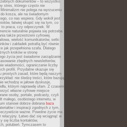
trzebnych dokumentów – to wszystko
hy stres, którego często nie
Minimalizm nie polega na wyrzuceniu
 do kosza, ale na świadomym
tego, co nas wspiera. Gdy wokół jest
iotów, łatwiej skupić się na tym, co
y to praca, czy odpoczynek. W
ncie naturalnie pojawia się potrzeba
ia także przestrzeni cyfrowej.
lowa, wielość komunikatorów, setki
inków i zakładek potrafią być równie
ce jak przepełniona szafa. Dlatego
żnych kroków w stronę
ego życia jest świadome zarządzanie
kasowanie zbędnych newsletterów,
ie wiadomości, ograniczanie liczby
h profili. Przydatne okazuje się
ku prostych zasad, które będą naszym
przykład: nie śledzę treści, które bazują
nie wchodzę w jałowe dyskusje,
ódła, którym naprawdę ufam. Z czasem
rzyć własne cyfrowe miejsce
rane osoby, portale, podcasty, czyli
łt małego, osobistego internetu, w
rum stanowi dobrze dobrana
baza
eriałów i inspiracji zgodnych z tym,
rzeczywiście ważne. Powolne życie ma
 relacyjny. Łatwo dać się wciągnąć w
czy się liczba kontaktów,
ch, polubień. Tymczasem to