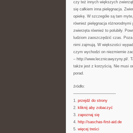
czy też innych większych zwierząt
się całkiem inna pielęgnacja. Zwi
opiekę. W szczególe są tam myte,
również pielęgnacja różnorodnymi 
zwierzęta również to polubiły. Pow
ludziom zaoszczędzić czas. Poza 
nimi zajmują. W większości wypadk
czym wychodzi on niezmiernie zad
– http://www.lecznicawyzyny.pl/. T
także jest z korzyścią. Nie musi 
porad.
źródło:
———————————
1.
przejdź do strony
2.
kliknij aby zobaczyć
3.
zapoznaj się
4.
http://saschas-first-aid.de
5.
więcej treści