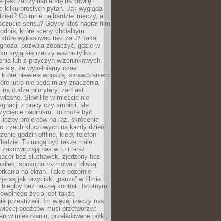
e jest zatrzymanie się na chwilę i
e kilku prostych pytań. Jak wygląda
zień? Co mnie najbardziej męczy, a
oczucie sensu? Gdyby ktoś nagrał film
odnia, które sceny chciałbym
 które wykasować bez żalu? Taka
agnoza” pozwala zobaczyć, gdzie w
ku kryją się rzeczy ważne tylko z
enia lub z przyczyn wizerunkowych.
je się, że wypełniamy czas
 które niewiele wnoszą, sprawdzaniem
tóre jutro nie będą miały znaczenia, i
na cudze priorytety, zamiast
własne. Slow life w mieście nie
gnacji z pracy czy ambicji, ale
zycięcie nadmiaru. To może być
 liczby projektów na raz, skrócenie
do trzech kluczowych na każdy dzień
enie godzin offline, kiedy telefon
fladzie. To mogą być także małe
e zakotwiczają nas w tu i teraz:
pacer bez słuchawek, zjedzony bez
siłek, spokojna rozmowa z bliską
rkania na ekran. Takie pozornie
je są jak przyciski „pauza” w filmie,
j biegłby bez naszej kontroli. Istotnym
owolnego życia jest także
e przestrzeni. Im więcej rzeczy nas
 więcej bodźców musi przetworzyć
an w mieszkaniu, przeładowane półki,