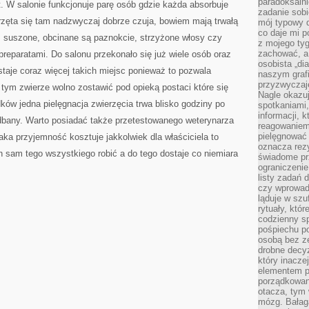
paradoksalni
. W salonie funkcjonuje parę osób gdzie każda absorbuje
zadanie sobi
erzęta się tam nadzwyczaj dobrze czuja, bowiem mają trwałą
mój typowy d
co daje mi p
 suszone, obcinane są paznokcie, strzyżone włosy czy
z mojego tyg
zachować, a
preparatami. Do salonu przekonało się już wiele osób oraz
osobista „di
staje coraz więcej takich miejsc ponieważ to pozwala
naszym grafi
przyzwyczaj
tym zwierze wolno zostawić pod opieką postaci które się
Nagle okazu
ów jedna pielęgnacja zwierzęcia trwa blisko godziny po
spotkaniami,
informacji, k
bany. Warto posiadać także przetestowanego weterynarza
reagowaniem 
pielęgnować 
aka przyjemność kosztuje jakkolwiek dla właściciela to
oznacza rezy
on sam tego wszystkiego robić a do tego dostaje co niemiara
świadome pr
ograniczenie
listy zadań 
czy wprowadz
ląduje w szu
rytuały, któr
codzienny s
pośpiechu po
osobą bez ze
drobne decyz
który inacze
elementem p
porządkowani
otacza, tym
mózg. Bałag