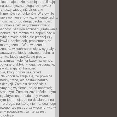
lacje najbardziej karmią i stabilizują.
dna autentyczna, długa rozmowa z
 znaczy więcej niż dziesiątki
h memów i emotikonów. W slow life
e się zwolnienie również w kontaktach z
żność na to, co druga osoba mówi,
 słuchania bez natychmiastowego
becność bez konieczności „uratowania”
dookoła. Nie można też zapominać o
szybkie życie odbija się prędzej czy
drowiu: napięciach, problemach ze
ym zmęczeniu. Wprowadzanie
oznacza wsłuchiwanie się w sygnały z
auważanie, kiedy potrzeba ruchu, a
ynku, kiedy przyda się prosty,
d zamiast kolejnej kawy na wynos.
pokojne praktyki – joga, rozciąganie,
 – działają jak hamulec
wa, który chroni nas przed
 Na końcu okazuje się, że powolne
 modny trend, ale zestaw bardzo
 decyzji. Zamiast ścigać się z
ymy się wybierać, na co naprawdę
zeznaczyć. Zamiast zazdrościć innym
nej aktywności, budujemy własne
rym jest miejsce i na działanie, i na
To droga, na której nie ma idealnego
owego, ale jest coraz więcej chwil, w
my powiedzieć: tu i teraz jest
co dobrze.