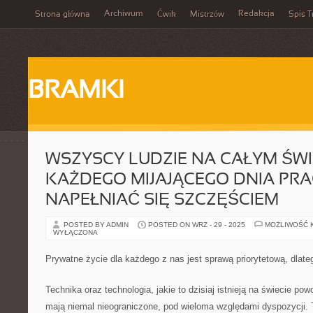
Archiwum
Redakcja
Strona główna
Ćwik
Mistrzów
Spis T
BRAMKI
WSZYSCY LUDZIE NA CAŁYM ŚWI
KAŻDEGO MIJAJĄCEGO DNIA PR
NAPEŁNIAĆ SIĘ SZCZĘŚCIEM
POSTED BY ADMIN
POSTED ON WRZ - 29 - 2025
MOŻLIWOŚĆ 
WYŁĄCZONA
Prywatne życie dla każdego z nas jest sprawą priorytetową, dlate
Technika oraz technologia, jakie to dzisiaj istnieją na świecie po
mają niemal nieograniczone, pod wieloma względami dyspozycji. 