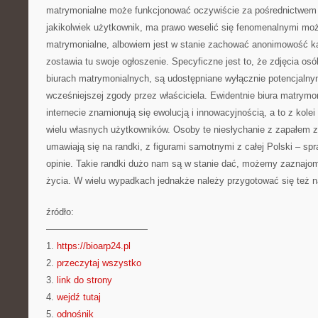
matrymonialne może funkcjonować oczywiście za pośrednictwem I
jakikolwiek użytkownik, ma prawo weselić się fenomenalnymi możl
matrymonialne, albowiem jest w stanie zachować anonimowość ka
zostawia tu swoje ogłoszenie. Specyficzne jest to, że zdjęcia osób
biurach matrymonialnych, są udostępniane wyłącznie potencjalny
wcześniejszej zgody przez właściciela. Ewidentnie biura matrymoni
internecie znamionują się ewolucją i innowacyjnością, a to z kole
wielu własnych użytkowników. Osoby te niesłychanie z zapałem z
umawiają się na randki, z figurami samotnymi z całej Polski – sp
opinie. Takie randki dużo nam są w stanie dać, możemy zaznajo
życia. W wielu wypadkach jednakże należy przygotować się też n
źródło:
———————————
1.
https://bioarp24.pl
2.
przeczytaj wszystko
3.
link do strony
4.
wejdź tutaj
5.
odnośnik