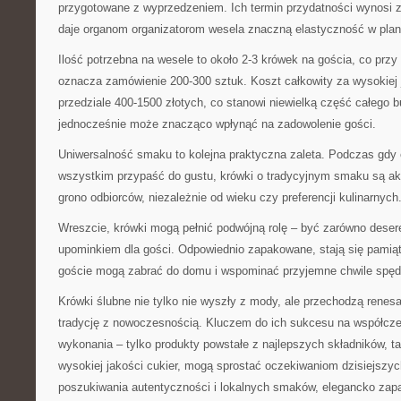
przygotowane z wyprzedzeniem. Ich termin przydatności wynosi 
daje organom organizatorom wesela znaczną elastyczność w pla
Ilość potrzebna na wesele to około 2-3 krówek na gościa, co pr
oznacza zamówienie 200-300 sztuk. Koszt całkowity za wysokiej 
przedziale 400-1500 złotych, co stanowi niewielką część całego 
jednocześnie może znacząco wpłynąć na zadowolenie gości.
Uniwersalność smaku to kolejna praktyczna zaleta. Podczas gdy
wszystkim przypaść do gustu, krówki o tradycyjnym smaku są a
grono odbiorców, niezależnie od wieku czy preferencji kulinarnych
Wreszcie, krówki mogą pełnić podwójną rolę – być zarówno deser
upominkiem dla gości. Odpowiednio zapakowane, stają się pamiąt
goście mogą zabrać do domu i wspominać przyjemne chwile spęd
Krówki ślubne nie tylko nie wyszły z mody, ale przechodzą renes
tradycję z nowoczesnością. Kluczem do ich sukcesu na współcze
wykonania – tylko produkty powstałe z najlepszych składników, ta
wysokiej jakości cukier, mogą sprostać oczekiwaniom dzisiejszy
poszukiwania autentyczności i lokalnych smaków, elegancko zap