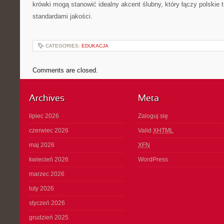
krówki mogą stanowić idealny akcent ślubny, który łączy polskie
standardami jakości.
CATEGORIES:
EDUKACJA
Comments are closed.
Archives
Meta
lipiec 2026
Zaloguj się
czerwiec 2026
Valid
XHTML
maj 2026
XFN
kwiecień 2026
WordPress
marzec 2026
luty 2026
styczeń 2026
grudzień 2025