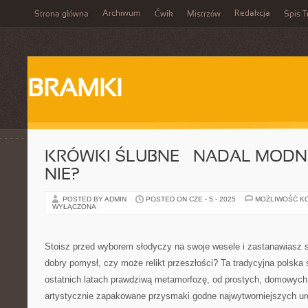
Archiwum
Redakcja
Strona główna
Ćwik
Mistrzów
Spis T
BRAMKI
KRÓWKI ŚLUBNE – NADAL MODNE
NIE?
POSTED BY ADMIN
POSTED ON CZE - 5 - 2025
MOŻLIWOŚĆ K
WYŁĄCZONA
Stoisz przed wyborem słodyczy na swoje wesele i zastanawiasz si
dobry pomysł, czy może relikt przeszłości? Ta tradycyjna polska
ostatnich latach prawdziwą metamorfozę, od prostych, domowych
artystycznie zapakowane przysmaki godne najwytworniejszych ur