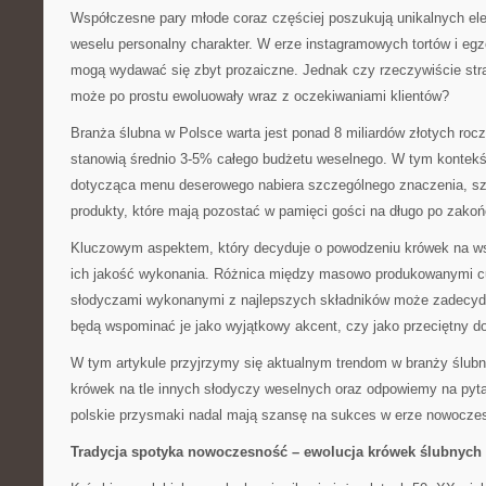
Współczesne pary młode coraz częściej poszukują unikalnych el
weselu personalny charakter. W erze instagramowych tortów i eg
mogą wydawać się zbyt prozaiczne. Jednak czy rzeczywiście stra
może po prostu ewoluowały wraz z oczekiwaniami klientów?
Branża ślubna w Polsce warta jest ponad 8 miliardów złotych rocz
stanowią średnio 3-5% całego budżetu weselnego. W tym kontekś
dotycząca menu deserowego nabiera szczególnego znaczenia, sz
produkty, które mają pozostać w pamięci gości na długo po zakoń
Kluczowym aspektem, który decyduje o powodzeniu krówek na ws
ich jakość wykonania. Różnica między masowo produkowanymi cu
słodyczami wykonanymi z najlepszych składników może zadecyd
będą wspominać je jako wyjątkowy akcent, czy jako przeciętny d
W tym artykule przyjrzymy się aktualnym trendom w branży ślubn
krówek na tle innych słodyczy weselnych oraz odpowiemy na pytan
polskie przysmaki nadal mają szansę na sukces w erze nowoczes
Tradycja spotyka nowoczesność – ewolucja krówek ślubnych