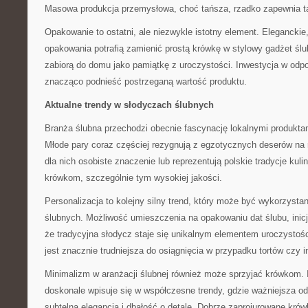
Masowa produkcja przemysłowa, choć tańsza, rzadko zapewnia 
Opakowanie to ostatni, ale niezwykle istotny element. Elegancki
opakowania potrafią zamienić prostą krówkę w stylowy gadżet ślub
zabiorą do domu jako pamiątkę z uroczystości. Inwestycja w od
znacząco podnieść postrzeganą wartość produktu.
Aktualne trendy w słodyczach ślubnych
Branża ślubna przechodzi obecnie fascynację lokalnymi produkta
Młode pary coraz częściej rezygnują z egzotycznych deserów na 
dla nich osobiste znaczenie lub reprezentują polskie tradycje kuli
krówkom, szczególnie tym wysokiej jakości.
Personalizacja to kolejny silny trend, który może być wykorzyst
ślubnych. Możliwość umieszczenia na opakowaniu dat ślubu, inicj
że tradycyjna słodycz staje się unikalnym elementem uroczystośc
jest znacznie trudniejsza do osiągnięcia w przypadku tortów czy 
Minimalizm w aranżacji ślubnej również może sprzyjać krówkom. 
doskonale wpisuje się w współczesne trendy, gdzie ważniejsza o
subtelna elegancja i dbałość o detale. Dobrze zaprojurowane kró