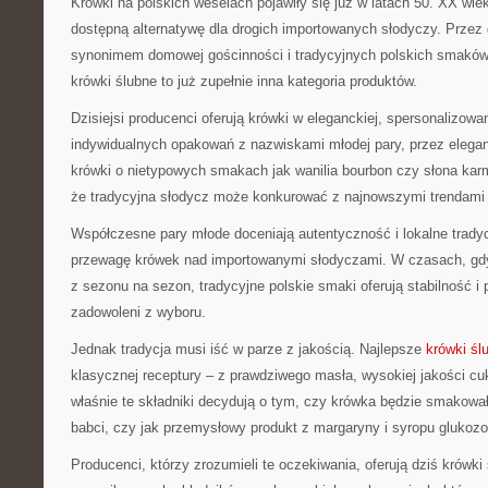
Krówki na polskich weselach pojawiły się już w latach 50. XX wiek
dostępną alternatywę dla drogich importowanych słodyczy. Przez d
synonimem domowej gościnności i tradycyjnych polskich smakó
krówki ślubne to już zupełnie inna kategoria produktów.
Dzisiejsi producenci oferują krówki w eleganckiej, spersonalizowa
indywidualnych opakowań z nazwiskami młodej pary, przez elega
krówki o nietypowych smakach jak wanilia bourbon czy słona karm
że tradycyjna słodycz może konkurować z najnowszymi trendami 
Współczesne pary młode doceniają autentyczność i lokalne trady
przewagę krówek nad importowanymi słodyczami. W czasach, gdy 
z sezonu na sezon, tradycyjne polskie smaki oferują stabilność i
zadowoleni z wyboru.
Jednak tradycja musi iść w parze z jakością. Najlepsze
krówki śl
klasycznej receptury – z prawdziwego masła, wysokiej jakości cu
właśnie te składniki decydują o tym, czy krówka będzie smakow
babci, czy jak przemysłowy produkt z margaryny i syropu glukoz
Producenci, którzy zrozumieli te oczekiwania, oferują dziś krówk