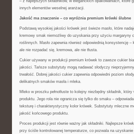
– z najlepszych składników, w eleganckich opakowaniach, które g
innych elementów weselnej aranżacji.
Jakość ma znaczenie – co wyróżnia premium krówki ślubne
Podstawą wysokiej jakości krówek jest świeże masło, które nadaj
kremowy smak niemożliwy do uzyskania przy użyciu margaryny c
roślinnych. Masło zapewnia również odpowiednią konsystencję –
ale nie rozpadać się, kremowa, ale nie tłusta.
Cukier używany w produkcji premium krówek to zawsze cukier bia
jakości. Tańsze substytuty mogą nadawać słodyczy nieprzyjemny
trwałość. Dobrej jakości cukier zapewnia odpowiedni poziom słod
delikatnych smaków masła i mleka.
Mleko w proszku pełnotłuste to kolejny niezbędny składnik, któr
produktu. Jego rola nie ogranicza się tylko do smaku – odpowiad
teksturę i charakterystyczny kolor krówek. Substytuty mleczne 
jakość końcowego produktu.
Proces produkcji jest równie ważny jak składniki. Najlepsze krów
przy ściśle kontrolowanej temperaturze, co pozwala na uzyskanie