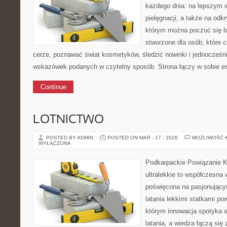
każdego dnia: na lepszym w
pielęgnacji, a także na odk
którym można poczuć się ba
stworzone dla osób, które 
cerze, poznawać świat kosmetyków, śledzić nowinki i jednocześn
wskazówek podanych w czytelny sposób. Strona łączy w sobie es
Continue
LOTNICTWO
POSTED BY ADMIN
POSTED ON MAR - 17 - 2026
MOŻLIWOŚĆ 
WYŁĄCZONA
Podkarpackie Powiązanie K
ultralekkie to współczesna w
poświęcona na pasjonujący
latania lekkimi statkami po
którym innowacja spotyka 
latania, a wiedza łączą si