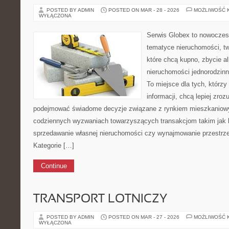
POSTED BY ADMIN
POSTED ON MAR - 28 - 2026
MOŻLIWOŚĆ 
WYŁĄCZONA
Serwis Globex to nowoczes
tematyce nieruchomości, t
które chcą kupno, zbycie a
nieruchomości jednorodzinne
To miejsce dla tych, którzy
informacji, chcą lepiej zroz
podejmować świadome decyzje związane z rynkiem mieszkaniowy
codziennych wyzwaniach towarzyszących transakcjom takim jak 
sprzedawanie własnej nieruchomości czy wynajmowanie przestrzeni
Kategorie […]
Continue
TRANSPORT LOTNICZY
POSTED BY ADMIN
POSTED ON MAR - 27 - 2026
MOŻLIWOŚĆ 
WYŁĄCZONA