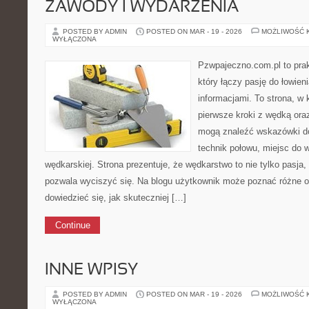
ZAWODY I WYDARZENIA
POSTED BY ADMIN
POSTED ON MAR - 19 - 2026
MOŻLIWOŚĆ 
WYŁĄCZONA
Pzwpajeczno.com.pl to pra
który łączy pasję do łowien
informacjami. To strona, w
pierwsze kroki z wędką ora
mogą znaleźć wskazówki d
technik połowu, miejsc do 
wędkarskiej. Strona prezentuje, że wędkarstwo to nie tylko pasja, 
pozwala wyciszyć się. Na blogu użytkownik może poznać różne obl
dowiedzieć się, jak skuteczniej […]
Continue
INNE WPISY
POSTED BY ADMIN
POSTED ON MAR - 19 - 2026
MOŻLIWOŚĆ 
WYŁĄCZONA