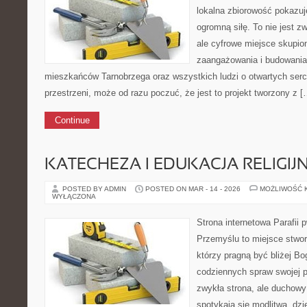
lokalna zbiorowość pokazuj
ogromną siłę. To nie jest z
ale cyfrowe miejsce skupio
zaangażowania i budowania 
mieszkańców Tarnobrzega oraz wszystkich ludzi o otwartych sercac
przestrzeni, może od razu poczuć, że jest to projekt tworzony z [
Continue
KATECHEZA I EDUKACJA RELIGIJ
POSTED BY ADMIN
POSTED ON MAR - 14 - 2026
MOŻLIWOŚĆ 
WYŁĄCZONA
Strona internetowa Parafii 
Przemyślu to miejsce stwor
którzy pragną być bliżej Bo
codziennych spraw swojej par
zwykła strona, ale duchow
spotykają się modlitwa, dzi