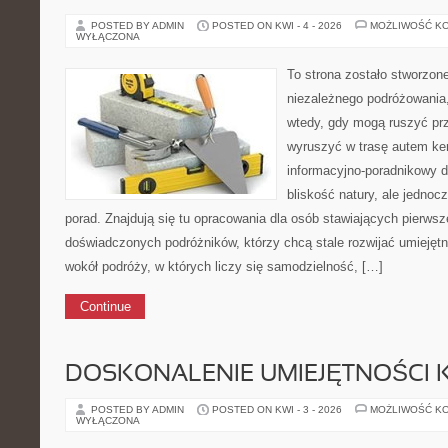
POSTED BY ADMIN
POSTED ON KWI - 4 - 2026
MOŻLIWOŚĆ K
WYŁĄCZONA
To strona zostało stworzon
niezależnego podróżowania,
wtedy, gdy mogą ruszyć prz
wyruszyć w trasę autem k
informacyjno-poradnikowy dl
bliskość natury, ale jednoc
porad. Znajdują się tu opracowania dla osób stawiających pierwsze
doświadczonych podróżników, którzy chcą stale rozwijać umiejętn
wokół podróży, w których liczy się samodzielność, […]
Continue
DOSKONALENIE UMIEJĘTNOŚCI 
POSTED BY ADMIN
POSTED ON KWI - 3 - 2026
MOŻLIWOŚĆ K
WYŁĄCZONA