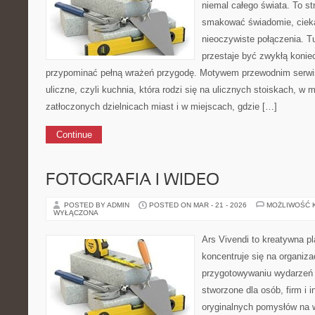
niemal całego świata. To st
smakować świadomie, ciekaw
nieoczywiste połączenia. T
przestaje być zwykłą konie
przypominać pełną wrażeń przygodę. Motywem przewodnim serwis
uliczne, czyli kuchnia, która rodzi się na ulicznych stoiskach, w
zatłoczonych dzielnicach miast i w miejscach, gdzie […]
Continue
FOTOGRAFIA I WIDEO
POSTED BY ADMIN
POSTED ON MAR - 21 - 2026
MOŻLIWOŚĆ 
WYŁĄCZONA
Ars Vivendi to kreatywna pl
koncentruje się na organiza
przygotowywaniu wydarzeń 
stworzone dla osób, firm i i
oryginalnych pomysłów na 