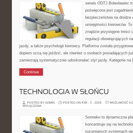
serwis ODTJ Bolesławiec to
poświęcona jest zagadnieni
bezpieczeństwa na drodze 
umiejętności kierowców. To
znajdzie przystępne treści 
regulacji obowiązujących n
jazdy, a także psychologii kierowcy. Platforma została przygotow
dopiero uczą się jeździć, ale również o osobach posiadających już
zamierzają systematycznie udoskonalać styl jazdy. Kategorie na 
Continue
TECHNOLOGIA W SŁOŃCU
POSTED BY ADMIN
POSTED ON KWI - 3 - 2026
MOŻLIWOŚĆ K
WYŁĄCZONA
Sonneko to dynamiczna plat
koncentruje się na technol
rozumianych systemach opa