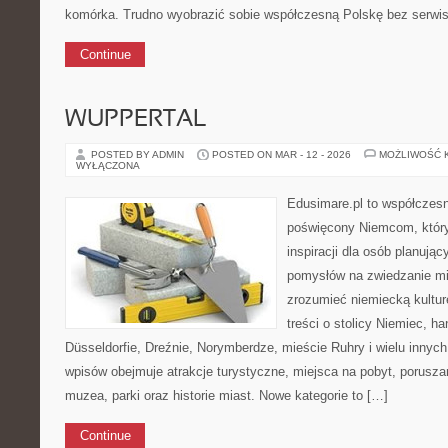
komórka. Trudno wyobrazić sobie współczesną Polskę bez serwis
Continue
WUPPERTAL
POSTED BY ADMIN
POSTED ON MAR - 12 - 2026
MOŻLIWOŚĆ 
WYŁĄCZONA
Edusimare.pl to współczesn
poświęcony Niemcom, który
inspiracji dla osób planuj
pomysłów na zwiedzanie mia
zrozumieć niemiecką kulturę
treści o stolicy Niemiec, h
Düsseldorfie, Dreźnie, Norymberdze, mieście Ruhry i wielu innyc
wpisów obejmuje atrakcje turystyczne, miejsca na pobyt, poruszan
muzea, parki oraz historie miast. Nowe kategorie to […]
Continue