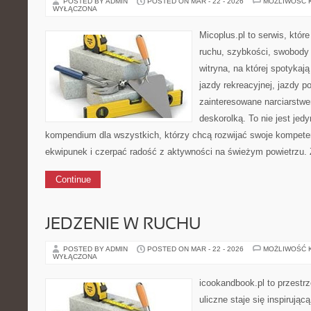
POSTED BY ADMIN
POSTED ON MAR - 22 - 2026
MOŻLIWOŚĆ 
WYŁĄCZONA
Micoplus.pl to serwis, któr
ruchu, szybkości, swobody 
witryna, na której spotykają
jazdy rekreacyjnej, jazdy p
zainteresowane narciarstw
deskorolką. To nie jest jedy
kompendium dla wszystkich, którzy chcą rozwijać swoje kompet
ekwipunek i czerpać radość z aktywności na świeżym powietrzu. 
Continue
JEDZENIE W RUCHU
POSTED BY ADMIN
POSTED ON MAR - 22 - 2026
MOŻLIWOŚĆ 
WYŁĄCZONA
icookandbook.pl to przestr
uliczne staje się inspirują