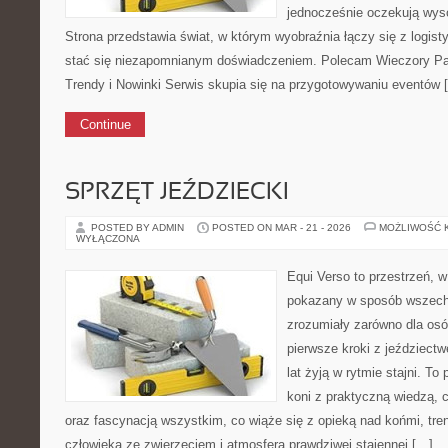
jednocześnie oczekują wyso
Strona przedstawia świat, w którym wyobraźnia łączy się z logis
stać się niezapomnianym doświadczeniem. Polecam Wieczory Pani
Trendy i Nowinki Serwis skupia się na przygotowywaniu eventów 
Continue
SPRZĘT JEŹDZIECKI
POSTED BY ADMIN
POSTED ON MAR - 21 - 2026
MOŻLIWOŚĆ 
WYŁĄCZONA
Equi Verso to przestrzeń, w
pokazany w sposób wszechs
zrozumiały zarówno dla osób
pierwsze kroki z jeździectwe
lat żyją w rytmie stajni. To 
koni z praktyczną wiedzą,
oraz fascynacją wszystkim, co wiąże się z opieką nad końmi, tren
człowieka ze zwierzęciem i atmosferą prawdziwej stajennej […]