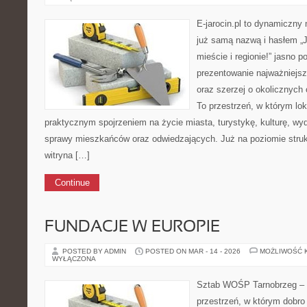
E-jarocin.pl to dynamiczny
już samą nazwą i hasłem „J
mieście i regionie!” jasno p
prezentowanie najważniejszy
oraz szerzej o okolicznych 
To przestrzeń, w którym lok
praktycznym spojrzeniem na życie miasta, turystykę, kulturę, wyd
sprawy mieszkańców oraz odwiedzających. Już na poziomie strukt
witryna […]
Continue
FUNDACJE W EUROPIE
POSTED BY ADMIN
POSTED ON MAR - 14 - 2026
MOŻLIWOŚĆ 
WYŁĄCZONA
Sztab WOŚP Tarnobrzeg – G
przestrzeń, w którym dobro