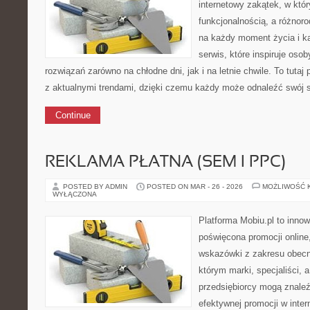
internetowy zakątek, w któr
funkcjonalnością, a różnor
na każdy moment życia i 
serwis, które inspiruje oso
rozwiązań zarówno na chłodne dni, jak i na letnie chwile. To tutaj
z aktualnymi trendami, dzięki czemu każdy może odnaleźć swój s
Continue
REKLAMA PŁATNA (SEM I PPC)
POSTED BY ADMIN
POSTED ON MAR - 26 - 2026
MOŻLIWOŚĆ 
WYŁĄCZONA
Platforma Mobiu.pl to innow
poświęcona promocji online
wskazówki z zakresu obecno
którym marki, specjaliści, 
przedsiębiorcy mogą znale
efektywnej promocji w inter