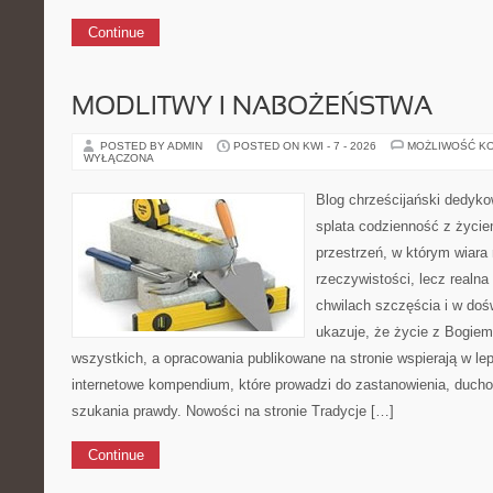
Continue
MODLITWY I NABOŻEŃSTWA
POSTED BY ADMIN
POSTED ON KWI - 7 - 2026
MOŻLIWOŚĆ K
WYŁĄCZONA
Blog chrześcijański dedykow
splata codzienność z życi
przestrzeń, w którym wiara 
rzeczywistości, lecz realn
chwilach szczęścia i w doś
ukazuje, że życie z Bogie
wszystkich, a opracowania publikowane na stronie wspierają w lep
internetowe kompendium, które prowadzi do zastanowienia, duch
szukania prawdy. Nowości na stronie Tradycje […]
Continue