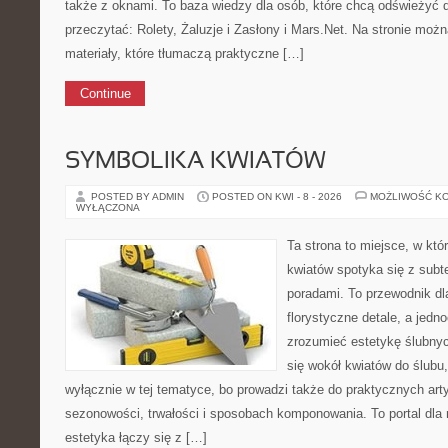
także z oknami. To baza wiedzy dla osób, które chcą odświeżyć
przeczytać: Rolety, Żaluzje i Zasłony i Mars.Net. Na stronie moż
materiały, które tłumaczą praktyczne […]
Continue
SYMBOLIKA KWIATÓW
POSTED BY ADMIN
POSTED ON KWI - 8 - 2026
MOŻLIWOŚĆ K
WYŁĄCZONA
Ta strona to miejsce, w kt
kwiatów spotyka się z subt
poradami. To przewodnik dl
florystyczne detale, a jedn
zrozumieć estetykę ślubnyc
się wokół kwiatów do ślubu,
wyłącznie w tej tematyce, bo prowadzi także do praktycznych arty
sezonowości, trwałości i sposobach komponowania. To portal dla m
estetyka łączy się z […]