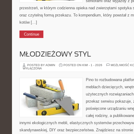
seniorami oraz wyjazdy z p
przestrzeń, w którym codzienna opieka nad zwierzętami spotyka s
oraz czytelną formą przekazu. To kompendium, który powstał z m
kotów […]
Continue
MŁODZIEŻOWY STYL
POSTED BY ADMIN
POSTED ON KWI - 1 - 2026
MOŻLIWOŚĆ K
WYŁĄCZONA
Pino to rozbudowana platfor
meblach dziecięcych, wnętr
użytecznych rozwiązaniac
przekaz serwisu pokazuje, ż
poświęcone urządzaniu wnętr
całej rodziny, a publikowan
innymi ekologicznych mebli, elastycznych systemów przechowywa
skandynawskiej, DIY oraz bezpieczeństwa. Znajdziesz na stronie 