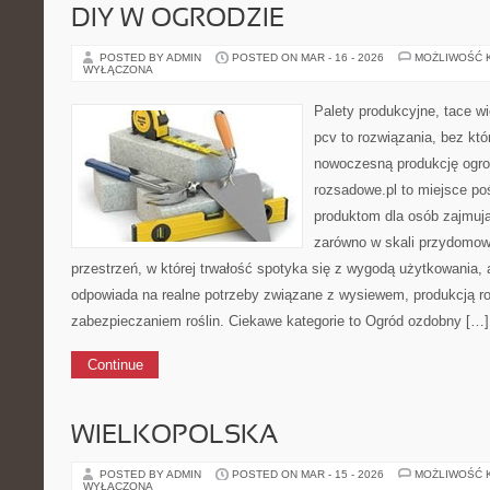
DIY W OGRODZIE
POSTED BY ADMIN
POSTED ON MAR - 16 - 2026
MOŻLIWOŚĆ 
WYŁĄCZONA
Palety produkcyjne, tace wi
pcv to rozwiązania, bez któ
nowoczesną produkcję ogrod
rozsadowe.pl to miejsce p
produktom dla osób zajmują
zarówno w skali przydomowe
przestrzeń, w której trwałość spotyka się z wygodą użytkowania, 
odpowiada na realne potrzeby związane z wysiewem, produkcją r
zabezpieczaniem roślin. Ciekawe kategorie to Ogród ozdobny […]
Continue
WIELKOPOLSKA
POSTED BY ADMIN
POSTED ON MAR - 15 - 2026
MOŻLIWOŚĆ 
WYŁĄCZONA