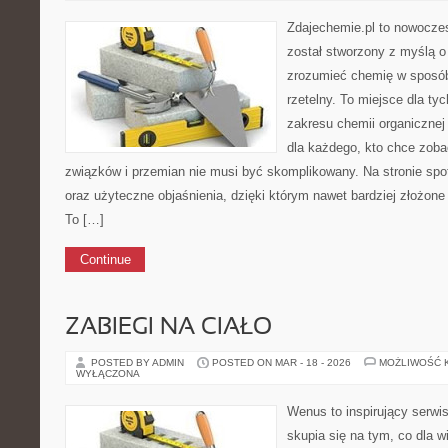
Zdajechemie.pl to nowoczes
został stworzony z myślą 
zrozumieć chemię w sposób
rzetelny. To miejsce dla tyc
zakresu chemii organicznej 
dla każdego, kto chce zobac
związków i przemian nie musi być skomplikowany. Na stronie spo
oraz użyteczne objaśnienia, dzięki którym nawet bardziej złożone 
To […]
Continue
ZABIEGI NA CIAŁO
POSTED BY ADMIN
POSTED ON MAR - 18 - 2026
MOŻLIWOŚĆ 
WYŁĄCZONA
Wenus to inspirujący serwi
skupia się na tym, co dla w