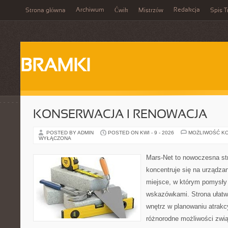
Archiwum
Redakcja
Strona główna
Ćwik
Mistrzów
Spis T
BRAMKI
KONSERWACJA I RENOWACJA
POSTED BY ADMIN
POSTED ON KWI - 9 - 2026
MOŻLIWOŚĆ K
WYŁĄCZONA
Mars-Net to nowoczesna str
koncentruje się na urządza
miejsce, w którym pomysły
wskazówkami. Strona ułatw
wnętrz w planowaniu atrakc
różnorodne możliwości zwi