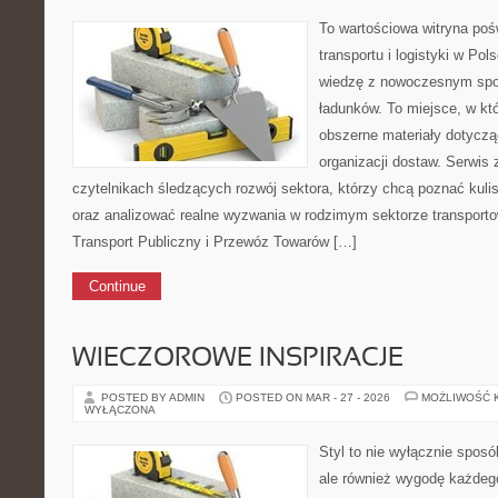
To wartościowa witryna po
transportu i logistyki w Pol
wiedzę z nowoczesnym spojr
ładunków. To miejsce, w kt
obszerne materiały dotyczą
organizacji dostaw. Serwis 
czytelnikach śledzących rozwój sektora, którzy chcą poznać kuli
oraz analizować realne wyzwania w rodzimym sektorze transporto
Transport Publiczny i Przewóz Towarów […]
Continue
WIECZOROWE INSPIRACJE
POSTED BY ADMIN
POSTED ON MAR - 27 - 2026
MOŻLIWOŚĆ 
WYŁĄCZONA
Styl to nie wyłącznie sposó
ale również wygodę każdego