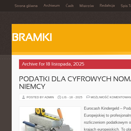
Archiwum
Redakcja
Strona główna
Ćwik
Mistrzów
Spis T
BRAMKI
Archive for 18 listopada, 2025
PODATKI DLA CYFROWYCH NOM
NIEMCY
POSTED BY ADMIN
LIS - 18 - 2025
MOŻLIWOŚĆ KOMENTOWAN
Eurocash Kindergeld – Podat
Europejskiej to profesjonal
rozliczeniom podatkowym o
krajach europejskich. To pl