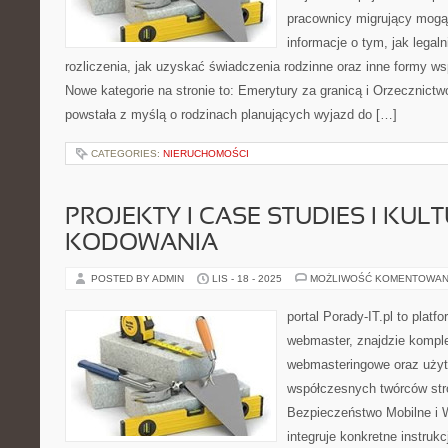
pracownicy migrujący mogą
informacje o tym, jak lega
rozliczenia, jak uzyskać świadczenia rodzinne oraz inne formy w
Nowe kategorie na stronie to: Emerytury za granicą i Orzecznictwo 
powstała z myślą o rodzinach planujących wyjazd do […]
CATEGORIES:
NIERUCHOMOŚCI
PROJEKTY I CASE STUDIES I KUL
KODOWANIA
POSTED BY ADMIN
LIS - 18 - 2025
MOŻLIWOŚĆ KOMENTOWAN
portal Porady-IT.pl to plat
webmaster, znajdzie kompl
webmasteringowe oraz użyt
współczesnych twórców str
Bezpieczeństwo Mobilne i W
integruje konkretne instruk