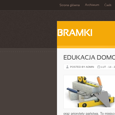
Archiwum
Strona główna
Ćwik
BRAMKI
EDUKACJA DOM
POSTED BY ADMIN
LUT - 14 - 
oraz priorytety państwa. To miejsc