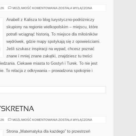
POZNAŃ
026
MOŻLIWOŚĆ KOMENTOWANIA
ZOSTAŁA WYŁĄCZONA
Anabell z Kalisza to blog turystyczno-podróżniczy
skupiony na regionie wielkopolskim – miejscu, które
potrafi wciągnąć historią. To miejsce dla miłośników
wędrówek, gdzie mapy spotykają się z opowieściami.
Jeśli szukasz inspiracji na wypad, chcesz poznać
znane i mniej znane zakątki, znajdziesz tu treści
dzania. Ciekawe miasta to Gostyń i Turek. To nie jest
e. To relacja z odkrywania – prowadzona spokojnie i
YSKRETNA
MATEMATYKA
026
MOŻLIWOŚĆ KOMENTOWANIA
ZOSTAŁA WYŁĄCZONA
DYSKRETNA
Strona „Matematyka dla każdego” to przestrzeń