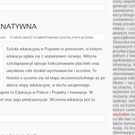
stosy niepo
generuje cic
zauważamy. 
wszystkiego
zostawieniu 
mniej przedm
RNATYWNA
robimy – cz
pewnym mome
uporządkowan
EDUKACJA
2026
MOŻLIWOŚĆ KOMENTOWANIA
ZOSTAŁA WYŁĄCZONA
ALTERNATYWNA
Skrzynka mai
zapisanych l
Szkoła edukacyjna w Popowie to przestrzeń, w którym
przytłaczają
jednym z wa
edukacja splata się z wspieraniem rozwoju. Witryna
spokojniejsz
szkolapopow.pl opisuje funkcjonowanie placówki oraz
informacją: 
archiwizowan
uwydatnia cele działań wychowawców i uczniów. To
obserwowanyc
historia o uczeniu się od etapu wczesnoszkolnego aż po
spisanie kil
filtrem – na 
dalsze etapy edukacyjne, w duchu wzajemnego
na strachu, 
wybieram źr
gorie to Edukacja w Polsce i Projekty i innowacje. W
możemy stwo
zeń oraz jego predyspozycje. Wczesna edukacja jest tu
spokoju: wyb
coś na kszta
którym cent
artykułów
mat
co dla nas 
także wymiar
iluzję, że li
obserwujący