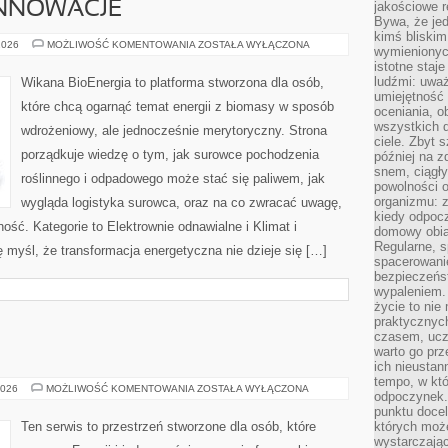
INNOWACJE
jakościowe re
Bywa, że je
kimś bliskim
TECHNOLOGIE
2026
MOŻLIWOŚĆ KOMENTOWANIA
ZOSTAŁA WYŁĄCZONA
wymienionyc
I
istotne staj
INNOWACJE
ludźmi: uwa
Wikana BioEnergia to platforma stworzona dla osób,
umiejętność
które chcą ogarnąć temat energii z biomasy w sposób
oceniania, o
wszystkich 
wdrożeniowy, ale jednocześnie merytoryczny. Strona
ciele. Zbyt 
porządkuje wiedzę o tym, jak surowce pochodzenia
później na z
snem, ciągł
roślinnego i odpadowego może stać się paliwem, jak
powolności 
organizmu: z
wygląda logistyka surowca, oraz na co zwracać uwagę,
kiedy odpocz
ość. Kategorie to Elektrownie odnawialne i Klimat i
domowy obia
Regularne, s
ę myśl, że transformacja energetyczna nie dzieje się […]
spacerowanie
bezpieczeńst
wypaleniem.
życie to nie
praktycznych
czasem, ucz
I
warto go pr
ich nieustan
tempo, w któ
REGIONY
2026
MOŻLIWOŚĆ KOMENTOWANIA
ZOSTAŁA WYŁĄCZONA
odpoczynek. 
FRANCJI
punktu docel
Ten serwis to przestrzeń stworzone dla osób, które
których może
wystarczają