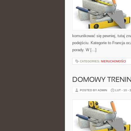
komunikować się pewniej, tutaj z
podejściu. Kategorie to Francja o
porady. W […]
CATEGORIES:
NIERUCHOMOŚCI
DOMOWY TRENI
POSTED BY ADMIN
LUT - 10 - 