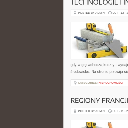
TECHNOLOGIE I 
POSTED BY ADMIN
LUT - 12 - 
gdy w grę wchodzą koszty i wydajn
środowisko. Na stronie przewija si
CATEGORIES:
NIERUCHOMOŚCI
REGIONY FRANCJ
POSTED BY ADMIN
LUT - 11 - 