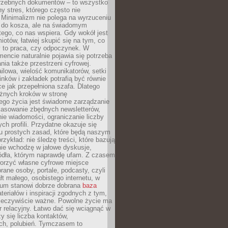
trzebnych dokumentów – to wszystko
hy stres, którego często nie
Minimalizm nie polega na wyrzuceniu
 do kosza, ale na świadomym
tego, co nas wspiera. Gdy wokół jest
iotów, łatwiej skupić się na tym, co
y to praca, czy odpoczynek. W
ncie naturalnie pojawia się potrzeba
ia także przestrzeni cyfrowej.
lowa, wielość komunikatorów, setki
inków i zakładek potrafią być równie
ce jak przepełniona szafa. Dlatego
żnych kroków w stronę
ego życia jest świadome zarządzanie
kasowanie zbędnych newsletterów,
ie wiadomości, ograniczanie liczby
h profili. Przydatne okazuje się
ku prostych zasad, które będą naszym
przykład: nie śledzę treści, które bazują
nie wchodzę w jałowe dyskusje,
ódła, którym naprawdę ufam. Z czasem
rzyć własne cyfrowe miejsce
rane osoby, portale, podcasty, czyli
łt małego, osobistego internetu, w
rum stanowi dobrze dobrana
baza
eriałów i inspiracji zgodnych z tym,
rzeczywiście ważne. Powolne życie ma
 relacyjny. Łatwo dać się wciągnąć w
czy się liczba kontaktów,
ch, polubień. Tymczasem to