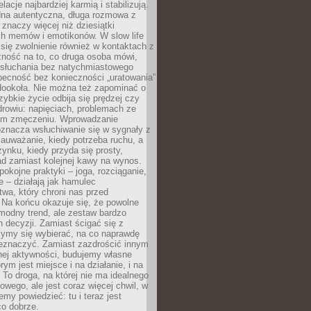
lacje najbardziej karmią i stabilizują.
dna autentyczna, długa rozmowa z
 znaczy więcej niż dziesiątki
h memów i emotikonów. W slow life
e się zwolnienie również w kontaktach z
żność na to, co druga osoba mówi,
 słuchania bez natychmiastowego
becność bez konieczności „uratowania”
dookoła. Nie można też zapominać o
szybkie życie odbija się prędzej czy
drowiu: napięciach, problemach ze
ym zmęczeniu. Wprowadzanie
oznacza wsłuchiwanie się w sygnały z
auważanie, kiedy potrzeba ruchu, a
ynku, kiedy przyda się prosty,
d zamiast kolejnej kawy na wynos.
pokojne praktyki – joga, rozciąganie,
 – działają jak hamulec
wa, który chroni nas przed
 Na końcu okazuje się, że powolne
 modny trend, ale zestaw bardzo
 decyzji. Zamiast ścigać się z
ymy się wybierać, na co naprawdę
zeznaczyć. Zamiast zazdrościć innym
nej aktywności, budujemy własne
rym jest miejsce i na działanie, i na
To droga, na której nie ma idealnego
owego, ale jest coraz więcej chwil, w
my powiedzieć: tu i teraz jest
co dobrze.