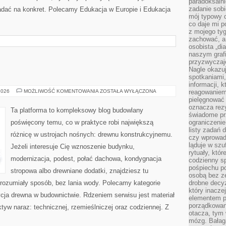
paradoksalni
zadanie sobi
ładać na konkret. Polecamy Edukacja w Europie i Edukacja
mój typowy d
co daje mi p
z mojego tyg
zachować, a
osobista „di
naszym grafi
przyzwyczaj
Nagle okazu
spotkaniami,
informacji, k
DIY
2026
MOŻLIWOŚĆ KOMENTOWANIA
ZOSTAŁA WYŁĄCZONA
reagowaniem 
Z
pielęgnować 
DREWNA
oznacza rezy
Ta platforma to kompleksowy blog budowlany
świadome pr
poświęcony temu, co w praktyce robi największą
ograniczenie
listy zadań 
różnicę w ustrojach nośnych: drewnu konstrukcyjnemu.
czy wprowadz
ląduje w szu
Jeżeli interesuje Cię wznoszenie budynku,
rytuały, któr
modernizacja, podest, połać dachowa, kondygnacja
codzienny s
pośpiechu po
stropowa albo drewniane dodatki, znajdziesz tu
osobą bez ze
ozumiały sposób, bez lania wody. Polecamy kategorie
drobne decyz
który inacze
dycja drewna w budownictwie. Rdzeniem serwisu jest materiał
elementem p
porządkowani
tyw naraz: technicznej, rzemieślniczej oraz codziennej. Z
otacza, tym
mózg. Bałag