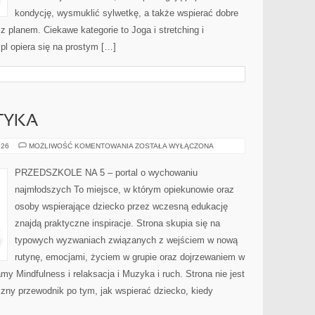
kondycję, wysmuklić sylwetkę, a także wspierać dobre
z planem. Ciekawe kategorie to Joga i stretching i
.pl opiera się na prostym […]
ETYKA
ŻYWIENIE
026
MOŻLIWOŚĆ KOMENTOWANIA
ZOSTAŁA WYŁĄCZONA
I
DIETETYKA
PRZEDSZKOLE NA 5 – portal o wychowaniu
najmłodszych To miejsce, w którym opiekunowie oraz
osoby wspierające dziecko przez wczesną edukację
znajdą praktyczne inspiracje. Strona skupia się na
typowych wyzwaniach związanych z wejściem w nową
rutynę, emocjami, życiem w grupie oraz dojrzewaniem w
 Mindfulness i relaksacja i Muzyka i ruch. Strona nie jest
yczny przewodnik po tym, jak wspierać dziecko, kiedy