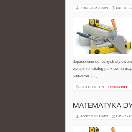
POSTED BY ADMIN
LUT - 8 - 2
dopasowane do różnych stylów zwie
wyłącznie katalog punktów na mapi
rzeczowo. […]
CATEGORIES:
NIERUCHOMOŚCI
MATEMATYKA D
POSTED BY ADMIN
LUT - 7 - 2