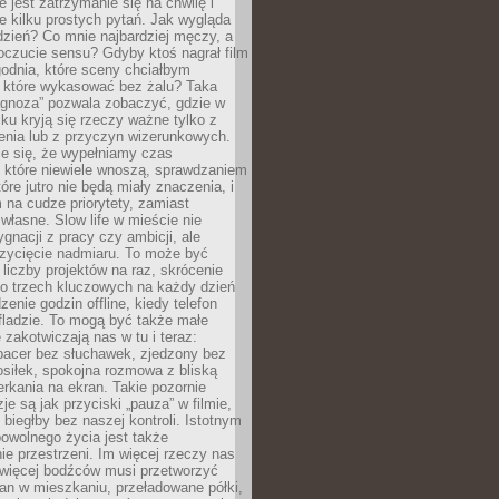
e jest zatrzymanie się na chwilę i
e kilku prostych pytań. Jak wygląda
zień? Co mnie najbardziej męczy, a
oczucie sensu? Gdyby ktoś nagrał film
odnia, które sceny chciałbym
 które wykasować bez żalu? Taka
agnoza” pozwala zobaczyć, gdzie w
ku kryją się rzeczy ważne tylko z
enia lub z przyczyn wizerunkowych.
je się, że wypełniamy czas
 które niewiele wnoszą, sprawdzaniem
tóre jutro nie będą miały znaczenia, i
na cudze priorytety, zamiast
własne. Slow life w mieście nie
gnacji z pracy czy ambicji, ale
zycięcie nadmiaru. To może być
 liczby projektów na raz, skrócenie
do trzech kluczowych na każdy dzień
enie godzin offline, kiedy telefon
fladzie. To mogą być także małe
e zakotwiczają nas w tu i teraz:
pacer bez słuchawek, zjedzony bez
siłek, spokojna rozmowa z bliską
rkania na ekran. Takie pozornie
je są jak przyciski „pauza” w filmie,
j biegłby bez naszej kontroli. Istotnym
owolnego życia jest także
e przestrzeni. Im więcej rzeczy nas
 więcej bodźców musi przetworzyć
an w mieszkaniu, przeładowane półki,