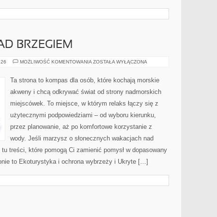
AD BRZEGIEM
BACKPACKING
026
MOŻLIWOŚĆ KOMENTOWANIA
ZOSTAŁA WYŁĄCZONA
NAD
BRZEGIEM
Ta strona to kompas dla osób, które kochają morskie
akweny i chcą odkrywać świat od strony nadmorskich
miejscówek. To miejsce, w którym relaks łączy się z
użytecznymi podpowiedziami – od wyboru kierunku,
przez planowanie, aż po komfortowe korzystanie z
wody. Jeśli marzysz o słonecznych wakacjach nad
tu treści, które pomogą Ci zamienić pomysł w dopasowany
onie to Ekoturystyka i ochrona wybrzeży i Ukryte […]