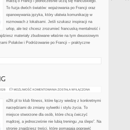
marzą o Francji i jednocześnie uczą się francuskiego.
To fuzja dwóch światów: wojażowania po Francji oraz
opanowywania języka, który ułatwia komunikację w
rozmowach z lokalsami. Jeśli szukasz inspiracji na
urlop, ale też chcesz zrozumieć francuską mentalność i
najdziesz materiały zbudowane właśnie na tym dwuosiowym
czami Polaków i Podróżowanie po Francji – praktyczne
NG
DOMOWY
2026
MOŻLIWOŚĆ KOMENTOWANIA
ZOSTAŁA WYŁĄCZONA
TRENING
o2fit.pl to klub fitness, które łączy wiedzę z konkretnymi
narzędziami do zmiany sylwetki i stylu życia. To
miejsce stworzone dla osób, które chcą ćwiczyć
mądrzej, a jednocześnie nie lubią treningu „na ślepo”. Na
stronie znajdziesz treści, które pomagają poprawić