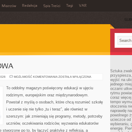
Redakcja
Tagi
VAR
Mistrzów
Spis Treści
SUB
OWA
Sztuka zwaln
przyspiesza
EDUKACJA
2026
MOŻLIWOŚĆ KOMENTOWANIA
ZOSTAŁA WYŁĄCZONA
wyjść na uli
DOMOWA
jednego miej
To oddolny magazyn poświęcony edukacji w ujęciu
oczami utkwi
rytmu powiad
rodzimym, europejskim oraz międzynarodowym.
coraz więcej 
tempo wymus
Powstał z myślą o osobach, które chcą rozumieć szkołę
otoczenia ni
i uczenie się nie tylko „tu i teraz”, ale również w
naprawdę nam
powolnego ży
szerszym: jak zmieniają się programy, metody, potrzeby
ucieczce od 
uczniów, oczekiwania rodziców, wyzwania edukatorów
wybieraniu,
energię. Pi
e stworzone po to, by łączyć praktykę z refleksją, a