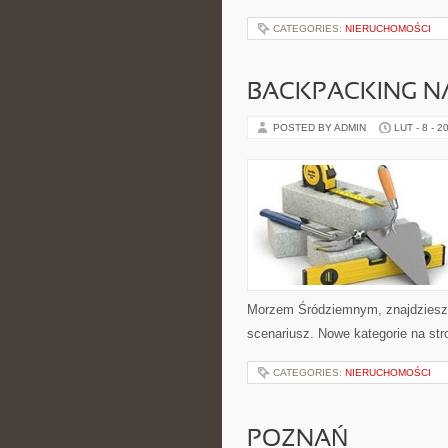
CATEGORIES:
NIERUCHOMOŚCI
BACKPACKING N
POSTED BY ADMIN
LUT - 8 - 2
Morzem Śródziemnym, znajdziesz 
scenariusz. Nowe kategorie na str
CATEGORIES:
NIERUCHOMOŚCI
POZNAŃ