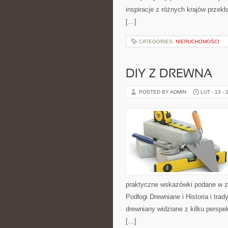
inspiracje z różnych krajów przek
[…]
CATEGORIES:
NIERUCHOMOŚCI
DIY Z DREWNA
POSTED BY ADMIN
LUT - 13 - 
praktyczne wskazówki podane w zr
Podłogi Drewniane i Historia i tra
drewniany widziane z kilku perspek
[…]