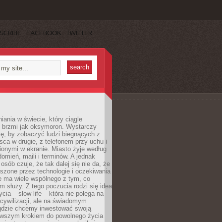
SCRIBE
FACEBOOK
TWITTER
iania w świecie, który ciągle
, brzmi jak oksymoron. Wystarczy
cę, by zobaczyć ludzi biegnących z
sca w drugie, z telefonem przy uchu i
onymi w ekranie. Miasto żyje według
omień, maili i terminów. A jednak
osób czuje, że tak dalej się nie da, że
zone przez technologie i oczekiwania
e ma wiele wspólnego z tym, co
 służy. Z tego poczucia rodzi się idea
cia – slow life – która nie polega na
cywilizacji, ale na świadomym
 gdzie chcemy inwestować swoją
erwszym krokiem do powolnego życia