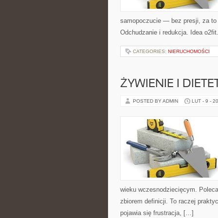
samopoczucie — bez presji, za to 
Odchudzanie i redukcja. Idea o2fit
CATEGORIES:
NIERUCHOMOŚCI
ŻYWIENIE I DIET
POSTED BY ADMIN
LUT - 9 - 2
wieku wczesnodziecięcym. Polecamy
zbiorem definicji. To raczej prakt
pojawia się frustracja, […]