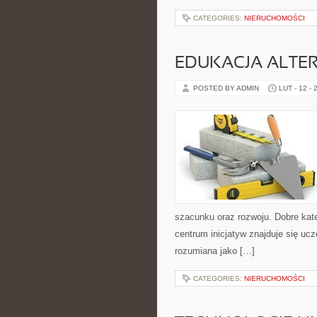
CATEGORIES:
NIERUCHOMOŚCI
EDUKACJA ALTE
POSTED BY ADMIN
LUT - 12 - 
szacunku oraz rozwoju. Dobre kate
centrum inicjatyw znajduje się uc
rozumiana jako […]
CATEGORIES:
NIERUCHOMOŚCI