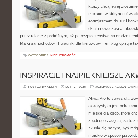
którzy chcą lepiej zrozumie
miejsce, w którym doświadc
entuzjazmem do aut i konkr
działa nowoczesna taksówk
przez relacje z podróżnym, aż po bezpieczeństwo na drodze i re
Marki samochodów i Poradniki dla kierowców. Ten blog opisuje tax
CATEGORIES:
NIERUCHOMOŚCI
INSPIRACJE I NAJPIĘKNIEJSZE A
POSTED BY ADMIN
LUT - 2 - 2026
MOŻLIWOŚĆ KOMENTOWAN
Akwa-Pro to serwis dla akw
akwarystyka jest pokazana 
miejsce dla osób, które ch
zbędnego zadęcia, za to z 
skupia się na tym, byś móg
morskie w sposób przewidyw