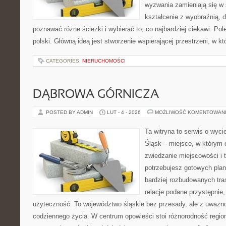
wyzwania zamieniają się w 
kształcenie z wyobraźnią,
poznawać różne ścieżki i wybierać to, co najbardziej ciekawi. Po
polski. Główną ideą jest stworzenie wspierającej przestrzeni, w k
CATEGORIES:
NIERUCHOMOŚCI
DĄBROWA GÓRNICZA
POSTED BY ADMIN
LUT - 4 - 2026
MOŻLIWOŚĆ KOMENTOWAN
Ta witryna to serwis o wyc
Śląsk – miejsce, w którym 
zwiedzanie miejscowości i t
potrzebujesz gotowych plan
bardziej rozbudowanych tra
relacje podane przystępnie
użyteczność. To województwo śląskie bez przesady, ale z uważnoś
codziennego życia. W centrum opowieści stoi różnorodność regio