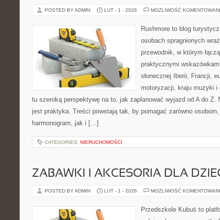
POSTED BY ADMIN
LUT - 1 - 2026
MOŻLIWOŚĆ KOMENTOWAN
Rushmore to blog turystycz
osobach spragnionych wraż
przewodnik, w którym łączą
praktycznymi wskazówkami.
słonecznej Iberii, Francji, 
motoryzacji, kraju muzyki i
tu szeroką perspektywę na to, jak zaplanować wyjazd od A do Z.
jest praktyka. Treści powstają tak, by pomagać zarówno osobom, 
harmonogram, jak i […]
CATEGORIES:
NIERUCHOMOŚCI
ZABAWKI I AKCESORIA DLA DZIE
POSTED BY ADMIN
LUT - 1 - 2026
MOŻLIWOŚĆ KOMENTOWAN
Przedszkole Kubuś to plat