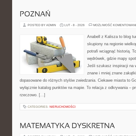
POZNAŃ
POSTED BY ADMIN
LUT - 8 - 2026
MOŻLIWOŚĆ KOMENTOWAN
Anabell z Kalisza to blog t
skupiony na regionie wielko
potrafi wciągnąć historią. 
wędrówek, gdzie mapy spot
Jeśli szukasz inspiracji n
znane i mniej znane zakątki
dopasowane do różnych stylów zwiedzania. Ciekawe miasta to Gost
wyłącznie katalog punktów na mapie. To relacja z odkrywania – p
rzeczowo. […]
CATEGORIES:
NIERUCHOMOŚCI
MATEMATYKA DYSKRETNA