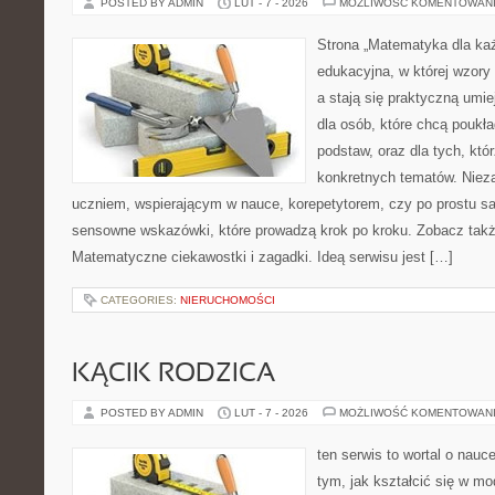
POSTED BY ADMIN
LUT - 7 - 2026
MOŻLIWOŚĆ KOMENTOWAN
Strona „Matematyka dla każ
edukacyjna, w której wzory
a stają się praktyczną umi
dla osób, które chcą pouk
podstaw, oraz dla tych, któ
konkretnych tematów. Nieza
uczniem, wspierającym w nauce, korepetytorem, czy po prostu s
sensowne wskazówki, które prowadzą krok po kroku. Zobacz takż
Matematyczne ciekawostki i zagadki. Ideą serwisu jest […]
CATEGORIES:
NIERUCHOMOŚCI
KĄCIK RODZICA
POSTED BY ADMIN
LUT - 7 - 2026
MOŻLIWOŚĆ KOMENTOWAN
ten serwis to wortal o nauc
tym, jak kształcić się w mo