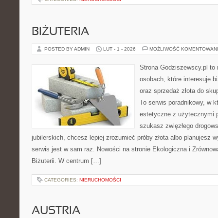
BIŻUTERIA
POSTED BY ADMIN
LUT - 1 - 2026
MOŻLIWOŚĆ KOMENTOWAN
Strona Godziszewscy.pl to 
osobach, które interesuje bi
oraz sprzedaż złota do sku
To serwis poradnikowy, w kt
estetyczne z użytecznymi 
szukasz zwięzłego drogow
jubilerskich, chcesz lepiej zrozumieć próby złota albo planujesz w
serwis jest w sam raz. Nowości na stronie Ekologiczna i Zrównowa
Biżuterii. W centrum […]
CATEGORIES:
NIERUCHOMOŚCI
AUSTRIA