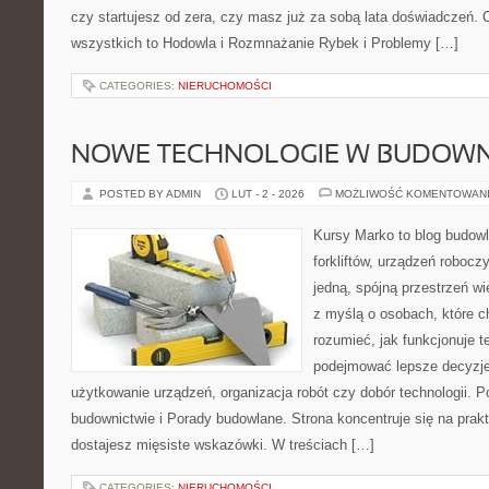
czy startujesz od zera, czy masz już za sobą lata doświadczeń. 
wszystkich to Hodowla i Rozmnażanie Rybek i Problemy […]
CATEGORIES:
NIERUCHOMOŚCI
NOWE TECHNOLOGIE W BUDOWN
POSTED BY ADMIN
LUT - 2 - 2026
MOŻLIWOŚĆ KOMENTOWAN
Kursy Marko to blog budowl
forkliftów, urządzeń robocz
jedną, spójną przestrzeń w
z myślą o osobach, które ch
rozumieć, jak funkcjonuje te
podejmować lepsze decyzje
użytkowanie urządzeń, organizacja robót czy dobór technologii.
budownictwie i Porady budowlane. Strona koncentruje się na prak
dostajesz mięsiste wskazówki. W treściach […]
CATEGORIES:
NIERUCHOMOŚCI