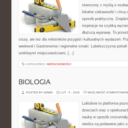
stworzony z myślą o osobac
lokalne ciekawostki i chcą
sposób praktyczny. Znajdzi
inspiracje na szybką wycie
dłuższą wyprawę. To przestr
ciszę, ale też dla miłośników przygód i kulturalnych wydarzeń. Pr
weekend i Gastronomia i regionalne smaki. Lubelszczyzna potrafi
urokliwymi miejscowościami, […]
CATEGORIES:
NIERUCHOMOŚCI
BIOLOGIA
POSTED BY ADMIN
LUT - 5 - 2026
MOŻLIWOŚĆ KOMENTOWAN
Lulitulisie to platforma po
dzieciach oraz o opiekunac
naukę w sposób zrozumiały
wiedza są podawane jako z