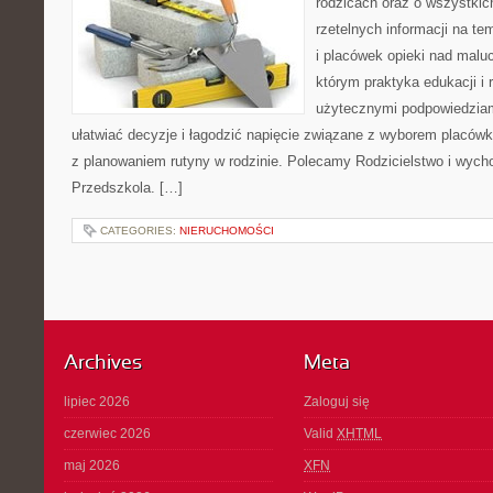
rodzicach oraz o wszystkic
rzetelnych informacji na t
i placówek opieki nad maluc
którym praktyka edukacji i 
użytecznymi podpowiedziami
ułatwiać decyzje i łagodzić napięcie związane z wyborem placówki
z planowaniem rutyny w rodzinie. Polecamy Rodzicielstwo i wychow
Przedszkola. […]
CATEGORIES:
NIERUCHOMOŚCI
Archives
Meta
lipiec 2026
Zaloguj się
czerwiec 2026
Valid
XHTML
maj 2026
XFN