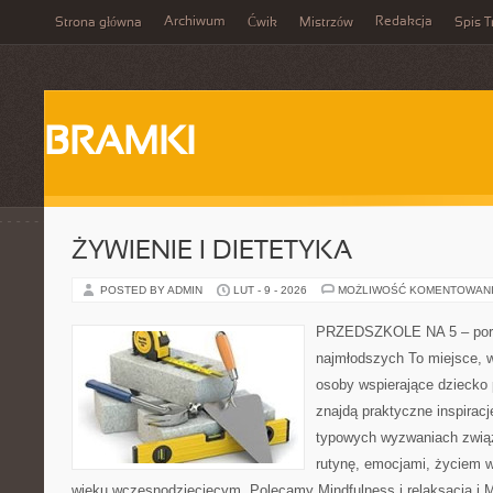
Archiwum
Redakcja
Strona główna
Ćwik
Mistrzów
Spis T
BRAMKI
ŻYWIENIE I DIETETYKA
POSTED BY ADMIN
LUT - 9 - 2026
MOŻLIWOŚĆ KOMENTOWAN
PRZEDSZKOLE NA 5 – port
najmłodszych To miejsce, 
osoby wspierające dziecko
znajdą praktyczne inspiracj
typowych wyzwaniach zwią
rutynę, emocjami, życiem w
wieku wczesnodziecięcym. Polecamy Mindfulness i relaksacja i Mu