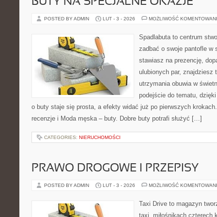
BUTY NA SPECJALNE OKAZJE
POSTED BY ADMIN
LUT - 3 - 2026
MOŻLIWOŚĆ KOMENTOWAN
Spadlabuta to centrum stwo
zadbać o swoje pantofle w s
stawiasz na prezencję, dop
ulubionych par, znajdziesz
utrzymania obuwia w świetn
podejście do tematu, dzięk
o buty staje się prosta, a efekty widać już po pierwszych krokach.
recenzje i Moda męska – buty. Dobre buty potrafi służyć […]
CATEGORIES:
NIERUCHOMOŚCI
PRAWO DROGOWE I PRZEPISY
POSTED BY ADMIN
LUT - 3 - 2026
MOŻLIWOŚĆ KOMENTOWAN
Taxi Drive to magazyn twor
taxi, miłośnikach czterech 