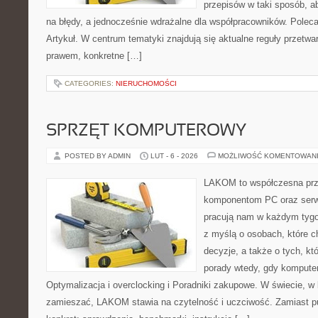
przepisów w taki sposób, a
na błędy, a jednocześnie wdrażalne dla współpracowników. Poleca
Artykuł. W centrum tematyki znajdują się aktualne reguły przetw
prawem, konkretne […]
CATEGORIES:
NIERUCHOMOŚCI
SPRZĘT KOMPUTEROWY
POSTED BY ADMIN
LUT - 6 - 2026
MOŻLIWOŚĆ KOMENTOWAN
LAKOM to współczesna prz
komponentom PC oraz serwi
pracują nam w każdym tygo
z myślą o osobach, które 
decyzje, a także o tych, kt
porady wtedy, gdy komputer 
Optymalizacja i overclocking i Poradniki zakupowe. W świecie, w 
zamieszać, LAKOM stawia na czytelność i uczciwość. Zamiast p