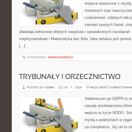
miejsce stworzone z myślą
mentorach oraz nauczyciel
codzienność zdalnych lekcji
zamiast pustych haseł, znaj
ułatwiają wdrożenie dobrych nawyków i sprawdzonych rozwiązań. D
międzynarodowe i Matematyka bez bólu. Idea serwisu jest prosta
[…]
CATEGORIES:
NIERUCHOMOŚCI
TRYBUNAŁY I ORZECZNICTWO
POSTED BY ADMIN
LUT - 7 - 2026
MOŻLIWOŚĆ KOMENTOWAN
Vademecum po GDPR to mie
zasady przetwarzania info
wejściu w życie RODO. Stro
myślą o praktykach w organ
za compliance. Jej cel to 