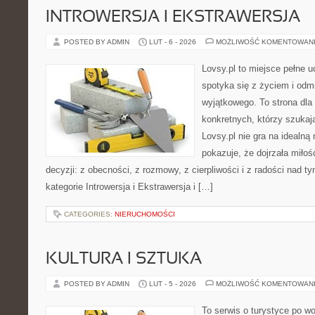
INTROWERSJA I EKSTRAWERSJA
POSTED BY ADMIN
LUT - 6 - 2026
MOŻLIWOŚĆ KOMENTOWAN
Lovsy.pl to miejsce pełne 
spotyka się z życiem i od
wyjątkowego. To strona dla
konkretnych, którzy szuka
Lovsy.pl nie gra na idealną
pokazuje, że dojrzała miłoś
decyzji: z obecności, z rozmowy, z cierpliwości i z radości nad 
kategorie Introwersja i Ekstrawersja i […]
CATEGORIES:
NIERUCHOMOŚCI
KULTURA I SZTUKA
POSTED BY ADMIN
LUT - 5 - 2026
MOŻLIWOŚĆ KOMENTOWAN
To serwis o turystyce po w