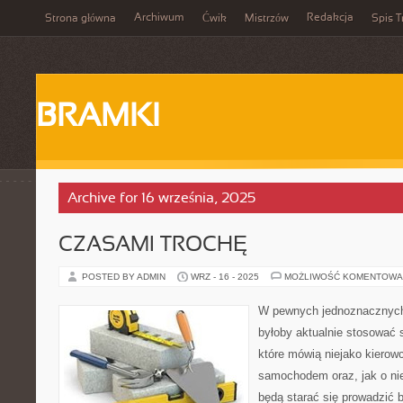
Archiwum
Redakcja
Strona główna
Ćwik
Mistrzów
Spis T
BRAMKI
Archive for 16 września, 2025
CZASAMI TROCHĘ
POSTED BY ADMIN
WRZ - 16 - 2025
MOŻLIWOŚĆ KOMENTOWA
W pewnych jednoznacznych
byłoby aktualnie stosować 
które mówią niejako kierowc
samochodem oraz, jak o ni
będą starać się prowadzić 