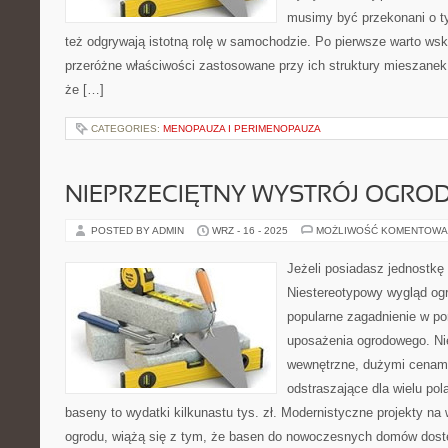
musimy być przekonani o t
też odgrywają istotną rolę w samochodzie. Po pierwsze warto ws
przeróżne właściwości zastosowane przy ich struktury mieszane
że […]
CATEGORIES:
MENOPAUZA I PERIMENOPAUZA
NIEPRZECIĘTNY WYSTRÓJ OGROD
POSTED BY ADMIN
WRZ - 16 - 2025
MOŻLIWOŚĆ KOMENTOWA
Jeżeli posiadasz jednostkę 
Niestereotypowy wygląd ogr
popularne zagadnienie w po
uposażenia ogrodowego. Ni
wewnętrzne, dużymi cenami
odstraszające dla wielu po
baseny to wydatki kilkunastu tys. zł. Modernistyczne projekty na
ogrodu, wiążą się z tym, że basen do nowoczesnych domów dos