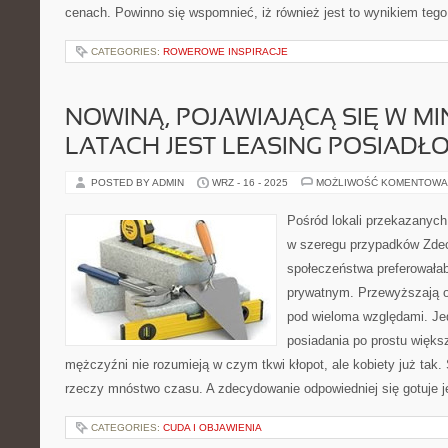
cenach. Powinno się wspomnieć, iż również jest to wynikiem tego
CATEGORIES:
ROWEROWE INSPIRACJE
NOWINĄ, POJAWIAJĄCĄ SIĘ W M
LATACH JEST LEASING POSIADŁO
POSTED BY ADMIN
WRZ - 16 - 2025
MOŻLIWOŚĆ KOMENTOWA
Pośród lokali przekazanych
w szeregu przypadków Zde
społeczeństwa preferował
prywatnym. Przewyższają o
pod wieloma względami. Je
posiadania po prostu więks
mężczyźni nie rozumieją w czym tkwi kłopot, ale kobiety już tak.
rzeczy mnóstwo czasu. A zdecydowanie odpowiedniej się gotuje jeż
CATEGORIES:
CUDA I OBJAWIENIA