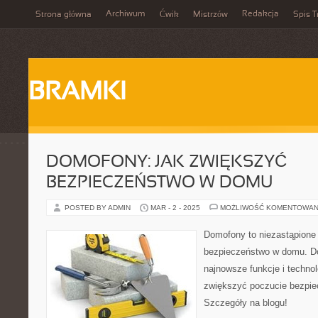
Archiwum
Redakcja
Strona główna
Ćwik
Mistrzów
Spis T
BRAMKI
DOMOFONY: JAK ZWIĘKSZYĆ
BEZPIECZEŃSTWO W DOMU
POSTED BY ADMIN
MAR - 2 - 2025
MOŻLIWOŚĆ KOMENTOWAN
Domofony to niezastąpione
bezpieczeństwo w domu. Do
najnowsze funkcje i techno
zwiększyć poczucie bezpi
Szczegóły na blogu!