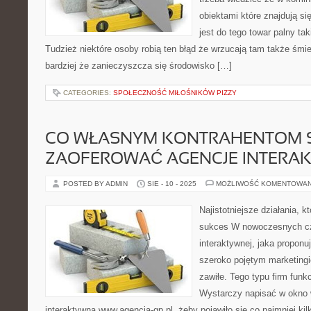
obiektami które znajdują s
jest do tego towar palny tak
Tudzież niektóre osoby robią ten błąd że wrzucają tam także śmi
bardziej że zanieczyszcza się środowisko […]
CATEGORIES:
SPOŁECZNOŚĆ MIŁOŚNIKÓW PIZZY
CO WŁASNYM KONTRAHENTOM S
ZAOFEROWAĆ AGENCJE INTERA
POSTED BY ADMIN
SIE - 10 - 2025
MOŻLIWOŚĆ KOMENTOWA
Najistotniejsze działania, 
sukces W nowoczesnych cza
interaktywnej, jaka proponu
szeroko pojętym marketing
zawiłe. Tego typu firm funk
Wystarczy napisać w okno 
interaktywna www.agencja-gp.pl, żeby pojawiło się co najmniej kil