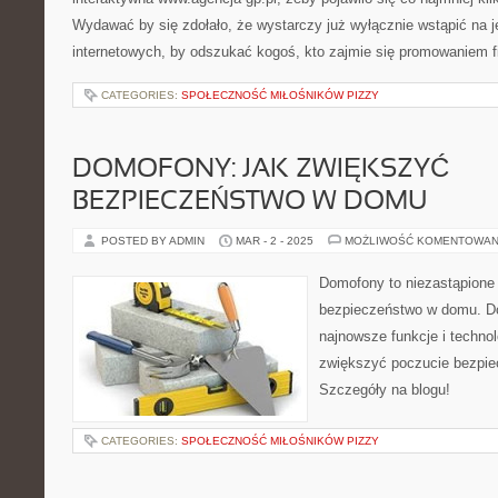
Wydawać by się zdołało, że wystarczy już wyłącznie wstąpić na j
internetowych, by odszukać kogoś, kto zajmie się promowaniem f
CATEGORIES:
SPOŁECZNOŚĆ MIŁOŚNIKÓW PIZZY
DOMOFONY: JAK ZWIĘKSZYĆ
BEZPIECZEŃSTWO W DOMU
POSTED BY ADMIN
MAR - 2 - 2025
MOŻLIWOŚĆ KOMENTOWAN
Domofony to niezastąpione
bezpieczeństwo w domu. Do
najnowsze funkcje i techno
zwiększyć poczucie bezpi
Szczegóły na blogu!
CATEGORIES:
SPOŁECZNOŚĆ MIŁOŚNIKÓW PIZZY