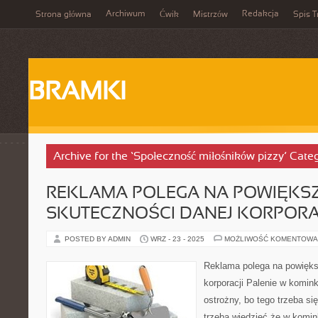
Archiwum
Redakcja
Strona główna
Ćwik
Mistrzów
Spis T
BRAMKI
Archive for the ‘Społeczność miłośników pizzy’ Cate
REKLAMA POLEGA NA POWIĘKS
SKUTECZNOŚCI DANEJ KORPORA
POSTED BY ADMIN
WRZ - 23 - 2025
MOŻLIWOŚĆ KOMENTOWA
Reklama polega na powięks
korporacji Palenie w komin
ostrożny, bo tego trzeba s
trzeba wiedzieć że w komin