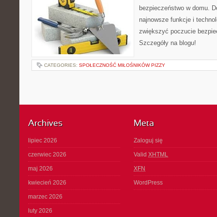
bezpieczeństwo w domu. Do
najnowsze funkcje i techno
zwiększyć poczucie bezpi
Szczegóły na blogu!
CATEGORIES:
SPOŁECZNOŚĆ MIŁOŚNIKÓW PIZZY
Archives
Meta
lipiec 2026
Zaloguj się
czerwiec 2026
Valid
XHTML
maj 2026
XFN
kwiecień 2026
WordPress
marzec 2026
luty 2026