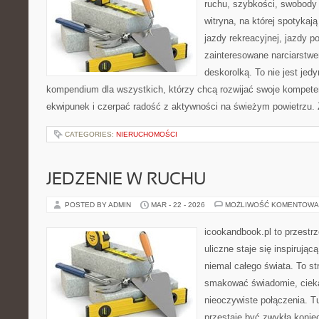
ruchu, szybkości, swobody 
witryna, na której spotykają
jazdy rekreacyjnej, jazdy p
zainteresowane narciarstw
deskorolką. To nie jest jedy
kompendium dla wszystkich, którzy chcą rozwijać swoje kompet
ekwipunek i czerpać radość z aktywności na świeżym powietrzu. 
CATEGORIES:
NIERUCHOMOŚCI
JEDZENIE W RUCHU
POSTED BY ADMIN
MAR - 22 - 2026
MOŻLIWOŚĆ KOMENTOWA
icookandbook.pl to przestr
uliczne staje się inspirują
niemal całego świata. To st
smakować świadomie, ciekaw
nieoczywiste połączenia. T
przestaje być zwykłą konie