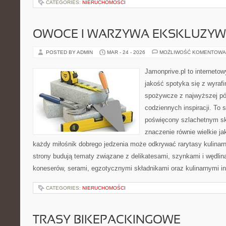
CATEGORIES:
NIERUCHOMOŚCI
OWOCE I WARZYWA EKSKLUZY
POSTED BY ADMIN
MAR - 24 - 2026
MOŻLIWOŚĆ KOMENTOWA
Jamonprive.pl to internetow
jakość spotyka się z wyraf
spożywcze z najwyższej pół
codziennych inspiracji. To
poświęcony szlachetnym sk
znaczenie równie wielkie j
każdy miłośnik dobrego jedzenia może odkrywać rarytasy kulinar
strony budują tematy związane z delikatesami, szynkami i wędlin
koneserów, serami, egzotycznymi składnikami oraz kulinarnymi in
CATEGORIES:
NIERUCHOMOŚCI
TRASY BIKEPACKINGOWE