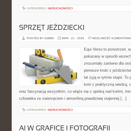
CATEGORIES:
NIERUCHOMOŚCI
SPRZĘT JEŹDZIECKI
POSTED BY ADMIN
MAR - 21 - 2026
MOŻLIWOŚĆ KOMENTOWA
Equi Verso to przestrzeń, w
pokazany w sposób wszechs
zrozumiały zarówno dla osób
pierwsze kroki z jeździectwe
lat żyją w rytmie stajni. To 
koni z praktyczną wiedzą,
oraz fascynacją wszystkim, co wiąże się z opieką nad końmi, tren
człowieka ze zwierzęciem i atmosferą prawdziwej stajennej […]
CATEGORIES:
NIERUCHOMOŚCI
AI W GRAFICE I FOTOGRAFII