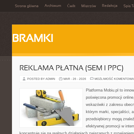
Archiwum
Redakcja
Strona główna
Ćwik
Mistrzów
Spis T
BRAMKI
REKLAMA PŁATNA (SEM I PPC)
POSTED BY ADMIN
MAR - 26 - 2026
MOŻLIWOŚĆ KOMENTOWA
Platforma Mobiu.pl to innow
poświęcona promocji online
wskazówki z zakresu obecno
którym marki, specjaliści, 
przedsiębiorcy mogą znale
efektywnej promocji w inter
koncentruje się na realnych działaniach związanych z rozwijanie