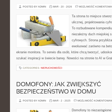
POSTED BY ADMIN
MAR - 20 - 2026
MOŻLIWOŚĆ KOMENTOWA
Ta strona to miejsce stworz
ulicznej, projektowania cyfr
To rozbudowane kompendium
niezależny duch miejskiej s
cyfrowych. Strona przybliż
ewoluować zarówno na beton
ekranie monitora. To serwis dla osób, które chcą tworzyć, udosko
szukać inspiracji w świecie barwy. Nowości na stronie to AI w Graf
CATEGORIES:
NIERUCHOMOŚCI
DOMOFONY: JAK ZWIĘKSZYĆ
BEZPIECZEŃSTWO W DOMU
POSTED BY ADMIN
MAR - 2 - 2025
MOŻLIWOŚĆ KOMENTOWAN
Domofony to niezastąpione