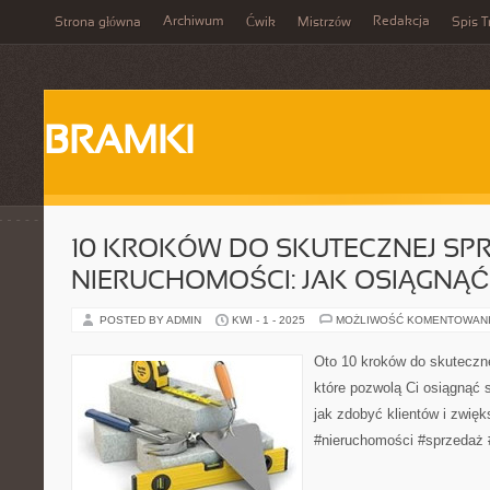
Archiwum
Redakcja
Strona główna
Ćwik
Mistrzów
Spis T
BRAMKI
10 KROKÓW DO SKUTECZNEJ SP
NIERUCHOMOŚCI: JAK OSIĄGNĄĆ
POSTED BY ADMIN
KWI - 1 - 2025
MOŻLIWOŚĆ KOMENTOWAN
Oto 10 kroków do skuteczn
które pozwolą Ci osiągnąć 
jak zdobyć klientów i zwię
#nieruchomości #sprzedaż