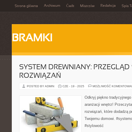
Archiwum
Redakcja
Strona główna
Ćwik
Mistrzów
Spis T
BRAMKI
SYSTEM DREWNIANY: PRZEGLĄD
ROZWIĄZAŃ
POSTED BY ADMIN
CZE - 19 - 2025
MOŻLIWOŚĆ KOMENTOWA
Odkryj piękno tradycyjneg
aranżacji wnętrz! Przeczyt
rozwiązań, które dodadzą pr
Twojemu domowi. #systemd
#stylowość