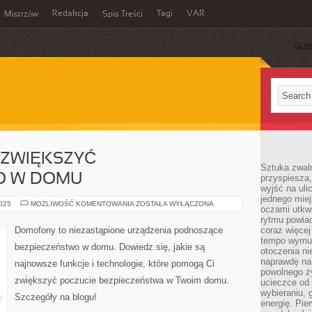
Redakcja
Tagi
VAR
Mistrzów
Spis Treści
SUB
 ZWIĘKSZYĆ
Sztuka zwaln
O W DOMU
przyspiesza
wyjść na uli
jednego miej
DOMOFONY:
2025
MOŻLIWOŚĆ KOMENTOWANIA
ZOSTAŁA WYŁĄCZONA
oczami utkwi
JAK
ZWIĘKSZYĆ
rytmu powiad
BEZPIECZEŃSTWO
Domofony to niezastąpione urządzenia podnoszące
coraz więcej 
W
tempo wymus
DOMU
bezpieczeństwo w domu. Dowiedz się, jakie są
otoczenia ni
naprawdę nam
najnowsze funkcje i technologie, które pomogą Ci
powolnego ży
zwiększyć poczucie bezpieczeństwa w Twoim domu.
ucieczce od 
wybieraniu,
Szczegóły na blogu!
energię. Pi