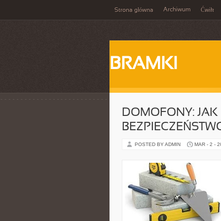
Archiwum
Strona główna
Ćwik
BRAMKI
DOMOFONY: JAK
BEZPIECZEŃSTW
POSTED BY ADMIN
MAR - 2 - 