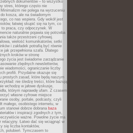
trzebnych dokumentów – to wszystko
hy stres, którego często nie
Minimalizm nie polega na wyrzuceniu
 do kosza, ale na świadomym
tego, co nas wspiera. Gdy wokół jest
iotów, łatwiej skupić się na tym, co
y to praca, czy odpoczynek. W
ncie naturalnie pojawia się potrzeba
ia także przestrzeni cyfrowej.
lowa, wielość komunikatorów, setki
inków i zakładek potrafią być równie
ce jak przepełniona szafa. Dlatego
żnych kroków w stronę
ego życia jest świadome zarządzanie
kasowanie zbędnych newsletterów,
ie wiadomości, ograniczanie liczby
h profili. Przydatne okazuje się
ku prostych zasad, które będą naszym
przykład: nie śledzę treści, które bazują
nie wchodzę w jałowe dyskusje,
ódła, którym naprawdę ufam. Z czasem
rzyć własne cyfrowe miejsce
rane osoby, portale, podcasty, czyli
łt małego, osobistego internetu, w
rum stanowi dobrze dobrana
baza
eriałów i inspiracji zgodnych z tym,
rzeczywiście ważne. Powolne życie ma
 relacyjny. Łatwo dać się wciągnąć w
czy się liczba kontaktów,
ch, polubień. Tymczasem to