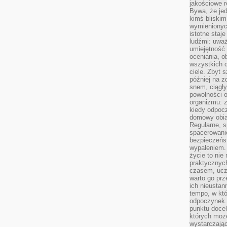
jakościowe re
Bywa, że je
kimś bliskim
wymienionyc
istotne staj
ludźmi: uwa
umiejętność
oceniania, o
wszystkich 
ciele. Zbyt 
później na z
snem, ciągł
powolności 
organizmu: z
kiedy odpocz
domowy obia
Regularne, s
spacerowanie
bezpieczeńst
wypaleniem.
życie to nie
praktycznych
czasem, ucz
warto go pr
ich nieustan
tempo, w któ
odpoczynek. 
punktu docel
których może
wystarczają