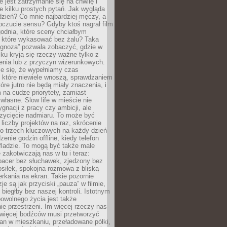
e jest zatrzymanie się na chwilę i
e kilku prostych pytań. Jak wygląda
zień? Co mnie najbardziej męczy, a
oczucie sensu? Gdyby ktoś nagrał film
odnia, które sceny chciałbym
 które wykasować bez żalu? Taka
agnoza” pozwala zobaczyć, gdzie w
ku kryją się rzeczy ważne tylko z
enia lub z przyczyn wizerunkowych.
je się, że wypełniamy czas
 które niewiele wnoszą, sprawdzaniem
tóre jutro nie będą miały znaczenia, i
na cudze priorytety, zamiast
własne. Slow life w mieście nie
gnacji z pracy czy ambicji, ale
zycięcie nadmiaru. To może być
 liczby projektów na raz, skrócenie
do trzech kluczowych na każdy dzień
enie godzin offline, kiedy telefon
fladzie. To mogą być także małe
e zakotwiczają nas w tu i teraz:
pacer bez słuchawek, zjedzony bez
siłek, spokojna rozmowa z bliską
rkania na ekran. Takie pozornie
je są jak przyciski „pauza” w filmie,
j biegłby bez naszej kontroli. Istotnym
owolnego życia jest także
e przestrzeni. Im więcej rzeczy nas
 więcej bodźców musi przetworzyć
an w mieszkaniu, przeładowane półki,