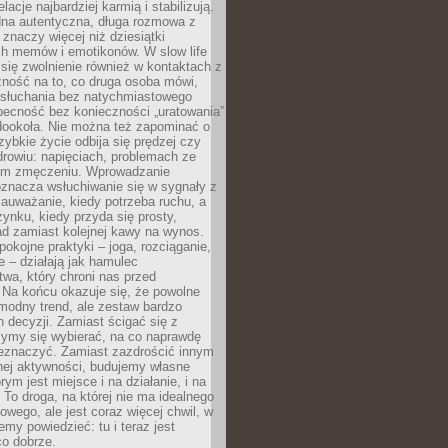
lacje najbardziej karmią i stabilizują.
dna autentyczna, długa rozmowa z
 znaczy więcej niż dziesiątki
h memów i emotikonów. W slow life
e się zwolnienie również w kontaktach z
żność na to, co druga osoba mówi,
 słuchania bez natychmiastowego
becność bez konieczności „uratowania”
dookoła. Nie można też zapominać o
szybkie życie odbija się prędzej czy
drowiu: napięciach, problemach ze
ym zmęczeniu. Wprowadzanie
oznacza wsłuchiwanie się w sygnały z
auważanie, kiedy potrzeba ruchu, a
ynku, kiedy przyda się prosty,
d zamiast kolejnej kawy na wynos.
pokojne praktyki – joga, rozciąganie,
 – działają jak hamulec
wa, który chroni nas przed
 Na końcu okazuje się, że powolne
 modny trend, ale zestaw bardzo
 decyzji. Zamiast ścigać się z
ymy się wybierać, na co naprawdę
zeznaczyć. Zamiast zazdrościć innym
nej aktywności, budujemy własne
rym jest miejsce i na działanie, i na
To droga, na której nie ma idealnego
owego, ale jest coraz więcej chwil, w
my powiedzieć: tu i teraz jest
co dobrze.