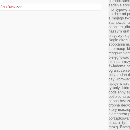
paradoksalni
zadanie sobi
ŚNIKÓW PIZZY
mój typowy d
co daje mi p
z mojego tyg
zachować, a
osobista „di
naszym grafi
przyzwyczaj
Nagle okazu
spotkaniami,
informacji, k
reagowaniem 
pielęgnować 
oznacza rezy
świadome pr
ograniczenie
listy zadań 
czy wprowadz
ląduje w szu
rytuały, któr
codzienny s
pośpiechu po
osobą bez ze
drobne decyz
który inacze
elementem p
porządkowani
otacza, tym
mózg. Bałag