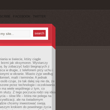
SCRIBE
FACEBOOK
TWITTER
iania w świecie, który ciągle
, brzmi jak oksymoron. Wystarczy
cę, by zobaczyć ludzi biegnących z
sca w drugie, z telefonem przy uchu i
onymi w ekranie. Miasto żyje według
omień, maili i terminów. A jednak
osób czuje, że tak dalej się nie da, że
zone przez technologie i oczekiwania
e ma wiele wspólnego z tym, co
 służy. Z tego poczucia rodzi się idea
cia – slow life – która nie polega na
cywilizacji, ale na świadomym
 gdzie chcemy inwestować swoją
erwszym krokiem do powolnego życia