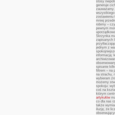
stosy niepo
generuje cic
zauważamy. 
wszystkiego
zostawieniu 
mniej przedm
robimy – cz
pewnym mome
uporządkowan
Skrzynka mai
zapisanych l
przytłaczają
jednym z wa
spokojniejsz
informacją: 
archiwizowan
obserwowanyc
spisanie kil
filtrem – na 
na strachu, 
wybieram źr
możemy stwo
spokoju: wyb
coś na kszta
którym cent
artykułów
mat
co dla nas 
także wymiar
iluzję, że li
obserwujący