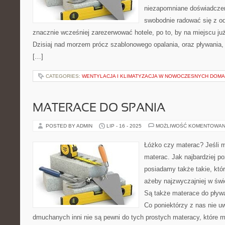
niezapomniane doświadczeni
swobodnie radować się z o
znacznie wcześniej zarezerwować hotele, po to, by na miejscu już
Dzisiaj nad morzem prócz szablonowego opalania, oraz pływania,
[…]
CATEGORIES:
WENTYLACJA I KLIMATYZACJA W NOWOCZESNYCH DOM
MATERACE DO SPANIA
POSTED BY ADMIN
LIP - 16 - 2025
MOŻLIWOŚĆ KOMENTOWAN
Łóżko czy materac? Jeśli 
materac. Jak najbardziej p
posiadamy także takie, któ
ażeby najzwyczajniej w świ
Są także materace do pływa
Co poniektórzy z nas nie u
dmuchanych inni nie są pewni do tych prostych materacy, które 