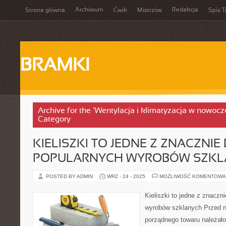
Archiwum
Redakcja
Strona główna
Ćwik
Mistrzów
Spis T
BRAMKI
Archive for the ‘Wentylacja i klimatyzacja w nowo
Category
KIELISZKI TO JEDNE Z ZNACZNIE
POPULARNYCH WYROBÓW SZK
POSTED BY ADMIN
WRZ - 24 - 2025
MOŻLIWOŚĆ KOMENTOWA
Kieliszki to jedne z znaczn
wyrobów szklanych Przed 
porządnego towaru należało