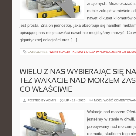
znajomych. Może okazać si
meble zakupił w mieście od
nawet kilkuset kilometrów 
jest prosta. Zna on jednostkę, jaka absorbuje się handlem mebla
opisującej nas miejscowości nawet nie moglibyśmy marzyć. Co wi
gigantycznej odległości oraz […]
CATEGORIES:
WENTYLACJA I KLIMATYZACJA W NOWOCZESNYCH DOM
WIELU Z NAS WYBIERAJĄC SIĘ N
TEŻ WAKACJE NAD MORZEM ZAS
CO WŁAŚCIWIE
POSTED BY ADMIN
LIP - 19 - 2025
MOŻLIWOŚĆ KOMENTOWAN
Wakacje nad morzem Oferta,
jesteśmy w stanie w chwili,
przebywamy nad morzem jes
rozmaita, skutkiem tego r