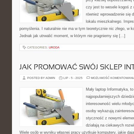
czy jest to wesele kogoś z n
również wprowadzenie się 
lokalu mieszkalnego. Imprez
pomyślenia. I naturalnie nie ma w tym teoretycznie nic złego, w k
Jednak jak utrwalić moment, w którym nie pragniemy się […]
CATEGORIES:
URODA
JAK PROMOWAĆ SWÓJ SKLEP IN
POSTED BY ADMIN
LIP - 5 - 2025
MOŻLIWOŚĆ KOMENTOWAN
Mały laptop Informatyka, to
najpopularniejszych dziedz
interesowność wielu młodych
osoby wykazują zainteresow
styczność z nowymi elemen
działają na ciekawych rozw
Wiele osób w wyniku własnej pracy użytkuje komputery, jakie dają