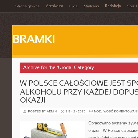
Archiwum
Redakcja
Strona główna
Ćwik
Mistrzów
Spis T
BRAMKI
Archive for the ‘Uroda’ Category
W POLSCE CAŁOŚCIOWE JEST S
ALKOHOLU PRZY KAŻDEJ DOPU
OKAZJI
POSTED BY ADMIN
SIE - 2 - 2025
MOŻLIWOŚĆ KOMENTOWAN
Opracowano systemy żywien
orężem W Polsce całościow
przy każdej dopuszczalnej 