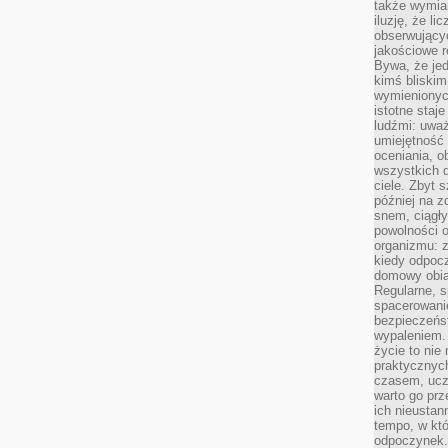
także wymiar
iluzję, że li
obserwujący
jakościowe re
Bywa, że je
kimś bliskim
wymienionyc
istotne staj
ludźmi: uwa
umiejętność
oceniania, o
wszystkich 
ciele. Zbyt 
później na z
snem, ciągł
powolności 
organizmu: z
kiedy odpocz
domowy obia
Regularne, s
spacerowanie
bezpieczeńst
wypaleniem.
życie to nie
praktycznych
czasem, ucz
warto go pr
ich nieustan
tempo, w któ
odpoczynek. 