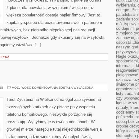
nowoczesnych okresach i kanonach, jakie są od nas
ucieczce od 
DOSTRZEGALNE
PRZY
wybieraniu,
żądane, dla powstania w szerokim świecie coraz
WIELU
energię. Pi
BALACH
paradoksalni
większą popularność dostaje papier firmowy. Jest to
zadanie sobi
kapitalny sposób dla pozostawienia swoim partnerom
mój typowy d
co daje mi p
taktowych, bez nierzadko niepokojącej nas sytuacji
z mojego tyg
żbowej wizytówki. Jednakże gdy skusimy się na wizytówki,
zachować, a
osobista „di
ragniemy wizytówki […]
naszym grafi
przyzwyczaj
Nagle okazu
ETYKA
spotkaniami,
informacji, k
reagowaniem 
pielęgnować 
oznacza rezy
świadome pr
TAROT
025
MOŻLIWOŚĆ KOMENTOWANIA
ZOSTAŁA WYŁĄCZONA
ograniczenie
listy zadań 
czy wprowadz
Tarot Życzenia na Wielkanoc na ogół zapisywane na
ląduje w szu
szczególnych kartkach czy pisane przy wsparciu
rytuały, któr
codzienny s
telefonu komórkowego, niezwykle porządnie się
pośpiechu po
osobą bez ze
prezentują. Wysyłamy je w dwóch odmianach. W
drobne decyz
głównej mierze następuje tutaj niejednokrotnie wersja
który inacze
elementem p
sztampowa, gdzie winszujemy Wesołych świąt,