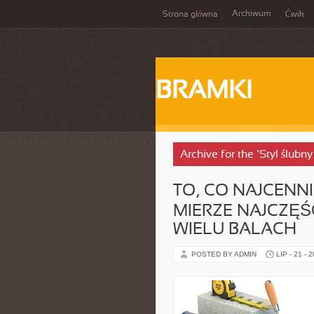
Archiwum
Strona główna
Ćwik
BRAMKI
Archive for the ‘Styl ślubn
TO, CO NAJCENN
MIERZE NAJCZĘŚ
WIELU BALACH
POSTED BY ADMIN
LIP - 21 - 