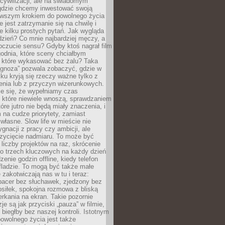
cywilizacji, ale na świadomym
 gdzie chcemy inwestować swoją
erwszym krokiem do powolnego życia
e jest zatrzymanie się na chwilę i
e kilku prostych pytań. Jak wygląda
zień? Co mnie najbardziej męczy, a
oczucie sensu? Gdyby ktoś nagrał film
odnia, które sceny chciałbym
 które wykasować bez żalu? Taka
agnoza” pozwala zobaczyć, gdzie w
ku kryją się rzeczy ważne tylko z
enia lub z przyczyn wizerunkowych.
je się, że wypełniamy czas
 które niewiele wnoszą, sprawdzaniem
tóre jutro nie będą miały znaczenia, i
na cudze priorytety, zamiast
własne. Slow life w mieście nie
gnacji z pracy czy ambicji, ale
zycięcie nadmiaru. To może być
 liczby projektów na raz, skrócenie
do trzech kluczowych na każdy dzień
enie godzin offline, kiedy telefon
fladzie. To mogą być także małe
e zakotwiczają nas w tu i teraz:
pacer bez słuchawek, zjedzony bez
siłek, spokojna rozmowa z bliską
rkania na ekran. Takie pozornie
je są jak przyciski „pauza” w filmie,
j biegłby bez naszej kontroli. Istotnym
owolnego życia jest także