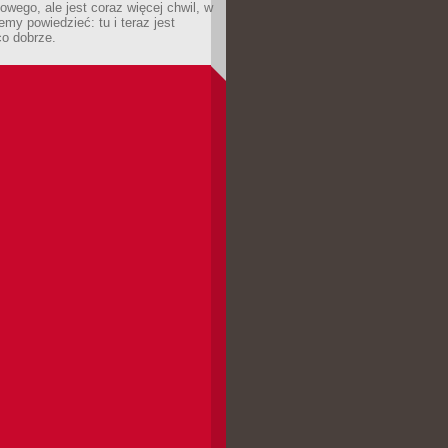
owego, ale jest coraz więcej chwil, w
my powiedzieć: tu i teraz jest
co dobrze.