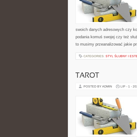
swoich danych adresowych czy kon
podania komuś swojej czy też słu
to musimy przeanalizować jakie p
CATEGORIES:
STYL ŚLUBNY I EST
TAROT
POSTED BY ADMIN
LIP - 1 - 2