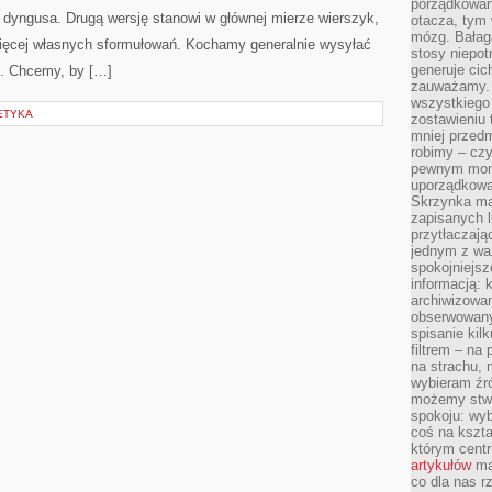
porządkowani
 dyngusa. Drugą wersję stanowi w głównej mierze wierszyk,
otacza, tym
mózg. Bałag
więcej własnych sformułowań. Kochamy generalnie wysyłać
stosy niepo
generuje cic
m. Chcemy, by […]
zauważamy. 
wszystkiego
ETYKA
zostawieniu 
mniej przedm
robimy – cz
pewnym mome
uporządkowan
Skrzynka mai
zapisanych l
przytłaczają
jednym z wa
spokojniejsz
informacją: 
archiwizowan
obserwowanyc
spisanie kil
filtrem – na 
na strachu, 
wybieram źr
możemy stwo
spokoju: wyb
coś na kszta
którym cent
artykułów
mat
co dla nas 