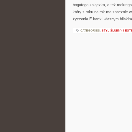
bogatego zajączka, a też mokrego
który z roku na rok ma znacznie 
życzenia E kartki własnym bliski
CATEGORIES:
STYL ŚLUBNY I EST