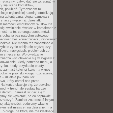
 relacyjny. Łatwo dać się wciągnąć w
czy się liczba kontaktów,
ch, polubień. Tymczasem to
lacje najbardziej karmią i stabilizują.
dna autentyczna, długa rozmowa z
 znaczy więcej niż dziesiątki
h memów i emotikonów. W slow life
e się zwolnienie również w kontaktach z
żność na to, co druga osoba mówi,
 słuchania bez natychmiastowego
becność bez konieczności „uratowania”
dookoła. Nie można też zapominać o
szybkie życie odbija się prędzej czy
drowiu: napięciach, problemach ze
ym zmęczeniu. Wprowadzanie
oznacza wsłuchiwanie się w sygnały z
auważanie, kiedy potrzeba ruchu, a
ynku, kiedy przyda się prosty,
d zamiast kolejnej kawy na wynos.
pokojne praktyki – joga, rozciąganie,
 – działają jak hamulec
wa, który chroni nas przed
 Na końcu okazuje się, że powolne
 modny trend, ale zestaw bardzo
 decyzji. Zamiast ścigać się z
ymy się wybierać, na co naprawdę
zeznaczyć. Zamiast zazdrościć innym
nej aktywności, budujemy własne
rym jest miejsce i na działanie, i na
To droga, na której nie ma idealnego