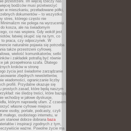
e przestrzeni. Im więcej rzeczy nas
 więcej bodźców musi przetworzyć
an w mieszkaniu, przeładowane półki,
trzebnych dokumentów – to wszystko
hy stres, którego często nie
Minimalizm nie polega na wyrzuceniu
 do kosza, ale na świadomym
tego, co nas wspiera. Gdy wokół jest
iotów, łatwiej skupić się na tym, co
y to praca, czy odpoczynek. W
ncie naturalnie pojawia się potrzeba
ia także przestrzeni cyfrowej.
lowa, wielość komunikatorów, setki
inków i zakładek potrafią być równie
ce jak przepełniona szafa. Dlatego
żnych kroków w stronę
ego życia jest świadome zarządzanie
kasowanie zbędnych newsletterów,
ie wiadomości, ograniczanie liczby
h profili. Przydatne okazuje się
ku prostych zasad, które będą naszym
przykład: nie śledzę treści, które bazują
nie wchodzę w jałowe dyskusje,
ódła, którym naprawdę ufam. Z czasem
rzyć własne cyfrowe miejsce
rane osoby, portale, podcasty, czyli
łt małego, osobistego internetu, w
rum stanowi dobrze dobrana
baza
eriałów i inspiracji zgodnych z tym,
rzeczywiście ważne. Powolne życie ma