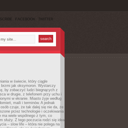
SCRIBE
FACEBOOK
TWITTER
iania w świecie, który ciągle
, brzmi jak oksymoron. Wystarczy
cę, by zobaczyć ludzi biegnących z
sca w drugie, z telefonem przy uchu i
onymi w ekranie. Miasto żyje według
omień, maili i terminów. A jednak
osób czuje, że tak dalej się nie da, że
zone przez technologie i oczekiwania
e ma wiele wspólnego z tym, co
 służy. Z tego poczucia rodzi się idea
cia – slow life – która nie polega na