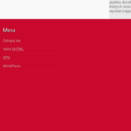
punktu docel
których może
wystarczają
Meta
Zaloguj się
Valid
XHTML
XFN
WordPress