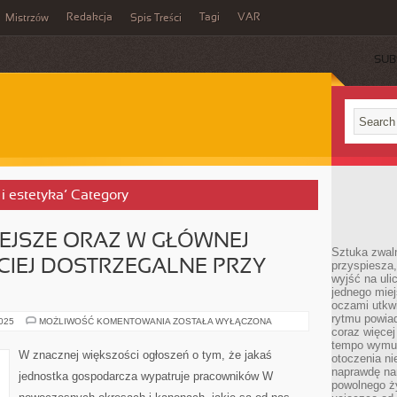
Redakcja
Tagi
VAR
Mistrzów
Spis Treści
SUB
y i estetyka’ Category
IEJSZE ORAZ W GŁÓWNEJ
Sztuka zwaln
CIEJ DOSTRZEGALNE PRZY
przyspiesza
wyjść na uli
jednego miej
oczami utkwi
rytmu powiad
TO,
2025
MOŻLIWOŚĆ KOMENTOWANIA
ZOSTAŁA WYŁĄCZONA
CO
coraz więcej 
NAJCENNIEJSZE
tempo wymus
ORAZ
W znacznej większości ogłoszeń o tym, że jakaś
otoczenia ni
W
GŁÓWNEJ
naprawdę nam
jednostka gospodarcza wypatruje pracowników W
MIERZE
powolnego ży
NAJCZĘŚCIEJ