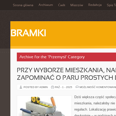
Archiwum
Redakcja
Strona główna
Ćwik
Mistrzów
Spis T
BRAMKI
Archive for the ‘Przemysł’ Category
PRZY WYBORZE MIESZKANIA, NA
ZAPOMINAĆ O PARU PROSTYCH
POSTED BY ADMIN
PAŹ - 1 - 2025
MOŻLIWOŚĆ KOMENTOWAN
Dziś większa część społec
mieszkania, należałoby nie
regułach. Lokalizację praw
dwukrotnie – w godzinach p