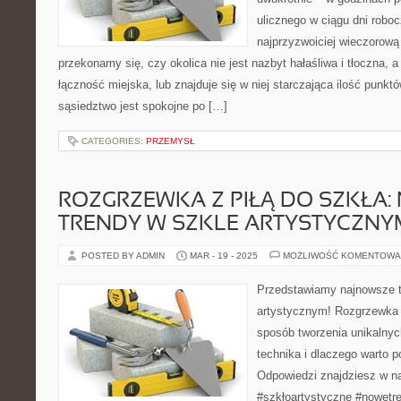
ulicznego w ciągu dni robo
najprzyzwoiciej wieczorową
przekonamy się, czy okolica nie jest nazbyt hałaśliwa i tłoczna, a
łączność miejska, lub znajduje się w niej starczająca ilość punk
sąsiedztwo jest spokojne po […]
CATEGORIES:
PRZEMYSŁ
ROZGRZEWKA Z PIŁĄ DO SZKŁA:
TRENDY W SZKLE ARTYSTYCZNY
POSTED BY ADMIN
MAR - 19 - 2025
MOŻLIWOŚĆ KOMENTOWA
Przedstawiamy najnowsze t
artystycznym! Rozgrzewka z
sposób tworzenia unikalnych
technika i dlaczego warto p
Odpowiedzi znajdziesz w n
#szkłoartystyczne #nowetr