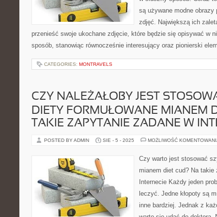
są używane modne obrazy 
zdjęć. Największą ich zaletą
przenieść swoje ukochane zdjęcie, które będzie się opisywać w ni
sposób, stanowiąc równocześnie interesujący oraz pionierski ele
CATEGORIES:
MONTRAVELS
CZY NALEŻAŁOBY JEST STOSOW
DIETY FORMUŁOWANE MIANEM D
TAKIE ZAPYTANIE ZADANE W INT
POSTED BY ADMIN
SIE - 5 - 2025
MOŻLIWOŚĆ KOMENTOWAN
Czy warto jest stosować sz
mianem diet cud? Na takie
Internecie Każdy jeden pro
leczyć. Jedne kłopoty są mn
inne bardziej. Jednak z k
warto się udać do doktora. N