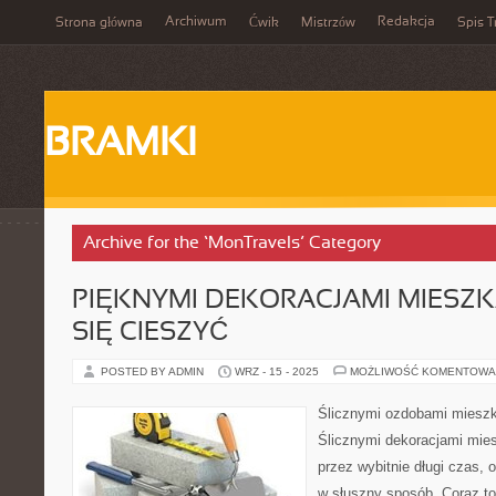
Archiwum
Redakcja
Strona główna
Ćwik
Mistrzów
Spis T
BRAMKI
Archive for the ‘MonTravels’ Category
PIĘKNYMI DEKORACJAMI MIESZ
SIĘ CIESZYĆ
POSTED BY ADMIN
WRZ - 15 - 2025
MOŻLIWOŚĆ KOMENTOWA
Ślicznymi ozdobami mieszk
Ślicznymi dekoracjami mie
przez wybitnie długi czas, o
w słuszny sposób. Coraz to