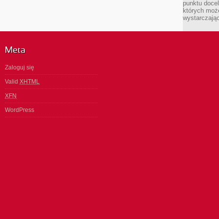
punktu docel
których może
wystarczają
Meta
Zaloguj się
Valid
XHTML
XFN
WordPress