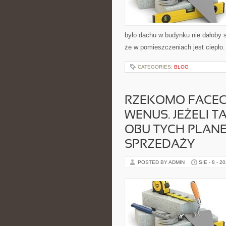
było dachu w budynku nie dałoby 
że w pomieszczeniach jest ciepło.
CATEGORIES:
BLOG
RZEKOMO FACECI
WENUS. JEŻELI T
OBU TYCH PLAN
SPRZEDAŻY
POSTED BY ADMIN
SIE - 8 - 2