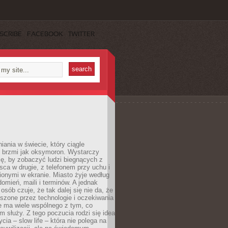
SCRIBE
FACEBOOK
TWITTER
iania w świecie, który ciągle
, brzmi jak oksymoron. Wystarczy
cę, by zobaczyć ludzi biegnących z
sca w drugie, z telefonem przy uchu i
onymi w ekranie. Miasto żyje według
omień, maili i terminów. A jednak
osób czuje, że tak dalej się nie da, że
zone przez technologie i oczekiwania
e ma wiele wspólnego z tym, co
 służy. Z tego poczucia rodzi się idea
cia – slow life – która nie polega na