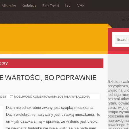
Redakcja
Tagi
VAR
Mistrzów
Spis Treści
SUB
gory
E WARTOŚCI, BO POPRAWNIE
Sztuka zwaln
przyspiesza
wyjść na uli
jednego miej
DESZCZ
 2025
MOŻLIWOŚĆ KOMENTOWANIA
ZOSTAŁA WYŁĄCZONA
oczami utkwi
MA
WIELE
rytmu powiad
WARTOŚCI,
Dach niejednokrotnie zwany jest czapką mieszkania
coraz więcej 
BO
tempo wymus
POPRAWNIE
Dach wielokrotnie nazywany jest czapką mieszkania. To
WPŁYWA
otoczenia ni
naprawdę nam
on – jak czapka zimą – sprawia, że w domu jest ciepło,
powolnego ży
że wewnątrz budynku nie wieje wiatr, że nie pada nam