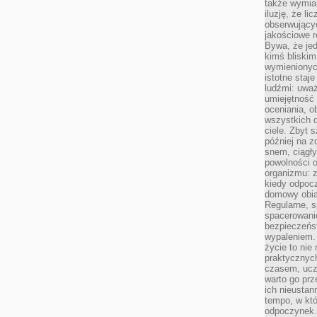
także wymiar
iluzję, że li
obserwujący
jakościowe re
Bywa, że je
kimś bliskim
wymienionyc
istotne staj
ludźmi: uwa
umiejętność
oceniania, o
wszystkich 
ciele. Zbyt 
później na z
snem, ciągł
powolności 
organizmu: z
kiedy odpocz
domowy obia
Regularne, s
spacerowanie
bezpieczeńst
wypaleniem.
życie to nie
praktycznych
czasem, ucz
warto go pr
ich nieustan
tempo, w któ
odpoczynek. 