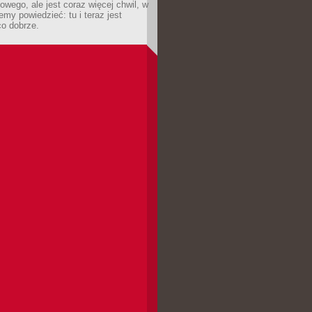
owego, ale jest coraz więcej chwil, w
my powiedzieć: tu i teraz jest
co dobrze.