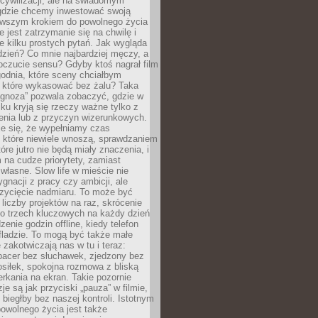
cywilizacji, ale na świadomym
 gdzie chcemy inwestować swoją
erwszym krokiem do powolnego życia
e jest zatrzymanie się na chwilę i
e kilku prostych pytań. Jak wygląda
zień? Co mnie najbardziej męczy, a
oczucie sensu? Gdyby ktoś nagrał film
odnia, które sceny chciałbym
 które wykasować bez żalu? Taka
agnoza” pozwala zobaczyć, gdzie w
ku kryją się rzeczy ważne tylko z
enia lub z przyczyn wizerunkowych.
je się, że wypełniamy czas
 które niewiele wnoszą, sprawdzaniem
tóre jutro nie będą miały znaczenia, i
na cudze priorytety, zamiast
własne. Slow life w mieście nie
gnacji z pracy czy ambicji, ale
zycięcie nadmiaru. To może być
 liczby projektów na raz, skrócenie
do trzech kluczowych na każdy dzień
enie godzin offline, kiedy telefon
fladzie. To mogą być także małe
e zakotwiczają nas w tu i teraz:
pacer bez słuchawek, zjedzony bez
siłek, spokojna rozmowa z bliską
rkania na ekran. Takie pozornie
je są jak przyciski „pauza” w filmie,
j biegłby bez naszej kontroli. Istotnym
owolnego życia jest także