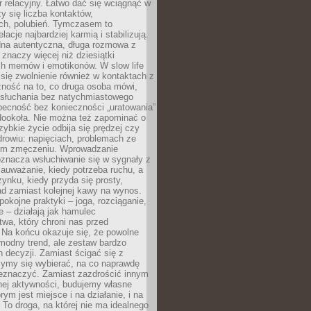
 relacyjny. Łatwo dać się wciągnąć w
czy się liczba kontaktów,
ch, polubień. Tymczasem to
lacje najbardziej karmią i stabilizują.
dna autentyczna, długa rozmowa z
 znaczy więcej niż dziesiątki
h memów i emotikonów. W slow life
e się zwolnienie również w kontaktach z
żność na to, co druga osoba mówi,
 słuchania bez natychmiastowego
becność bez konieczności „uratowania”
dookoła. Nie można też zapominać o
szybkie życie odbija się prędzej czy
drowiu: napięciach, problemach ze
ym zmęczeniu. Wprowadzanie
oznacza wsłuchiwanie się w sygnały z
auważanie, kiedy potrzeba ruchu, a
ynku, kiedy przyda się prosty,
d zamiast kolejnej kawy na wynos.
pokojne praktyki – joga, rozciąganie,
 – działają jak hamulec
wa, który chroni nas przed
 Na końcu okazuje się, że powolne
 modny trend, ale zestaw bardzo
 decyzji. Zamiast ścigać się z
ymy się wybierać, na co naprawdę
zeznaczyć. Zamiast zazdrościć innym
nej aktywności, budujemy własne
rym jest miejsce i na działanie, i na
To droga, na której nie ma idealnego