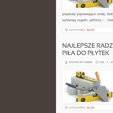
preparaty poprawiające urodę, biel
wybierają zegarki, perfumy i… równ
CATEGORIES:
BLOG
NAJLEPSZE RADZ
PIŁA DO PŁYTEK
POSTED BY ADMIN
CZE - 7 - 2
CATEGORIES:
BLOG