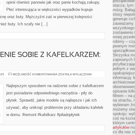
porządkowani
TO
opinii również panowie jak oraz panie kochają zakupy.
NA
otacza, tym
PEWNO
Płeć interesująca w większości wypadków kupuje
mózg. Bałag
NA
stosy niepo
OBU
iznę oraz buty. Mężczyźni zaś w pierwszej kolejności
TYCH
generuje cic
PLANETACH
zauważamy. 
ież buty. Ich szafy nie […]
BYŁY
wszystkiego
PUNKTY
SPRZEDAŻY
zostawieniu 
mniej przedm
robimy – cz
pewnym mome
uporządkowan
ENIE SOBIE Z KAFELKARZEM:
Skrzynka mai
zapisanych l
przytłaczają
jednym z wa
spokojniejsz
NAJLEPSZE
025
MOŻLIWOŚĆ KOMENTOWANIA
ZOSTAŁA WYŁĄCZONA
informacją: 
RADZENIE
SOBIE
archiwizowan
Z
Najlepszym sposobem na radzenie sobie z kafelkarzem
obserwowanyc
KAFELKARZEM:
PIŁA
spisanie kil
jest posiadanie odpowiedniego narzędzia - piły do
DO
filtrem – na 
PŁYTEK
płytek. Sprawdź, jakie modele są najlepsze i jak ich
na strachu, 
wybieram źr
używać, aby uniknąć problemów przy układaniu kafelek
możemy stwo
spokoju: wyb
w domu. #remont #kafelkarz #piładopłytek
coś na kszta
którym cent
artykułów
mat
co dla nas 