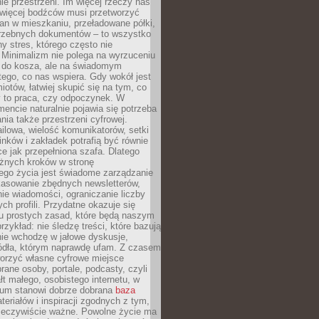
e przestrzeni. Im więcej rzeczy nas
 więcej bodźców musi przetworzyć
an w mieszkaniu, przeładowane półki,
trzebnych dokumentów – to wszystko
hy stres, którego często nie
Minimalizm nie polega na wyrzuceniu
 do kosza, ale na świadomym
tego, co nas wspiera. Gdy wokół jest
iotów, łatwiej skupić się na tym, co
y to praca, czy odpoczynek. W
ncie naturalnie pojawia się potrzeba
ia także przestrzeni cyfrowej.
lowa, wielość komunikatorów, setki
inków i zakładek potrafią być równie
ce jak przepełniona szafa. Dlatego
żnych kroków w stronę
ego życia jest świadome zarządzanie
kasowanie zbędnych newsletterów,
ie wiadomości, ograniczanie liczby
h profili. Przydatne okazuje się
ku prostych zasad, które będą naszym
przykład: nie śledzę treści, które bazują
nie wchodzę w jałowe dyskusje,
ódła, którym naprawdę ufam. Z czasem
rzyć własne cyfrowe miejsce
rane osoby, portale, podcasty, czyli
łt małego, osobistego internetu, w
rum stanowi dobrze dobrana
baza
eriałów i inspiracji zgodnych z tym,
rzeczywiście ważne. Powolne życie ma