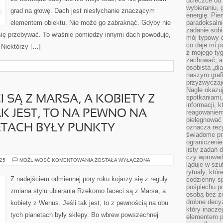
ucieczce od 
wybieraniu,
grad na głowę. Dach jest niesłychanie znaczącym
energię. Pi
elementem obiektu. Nie może go zabraknąć. Gdyby nie
paradoksalni
zadanie sobi
się przebywać. To właśnie pomiędzy innymi dach powoduje,
mój typowy d
co daje mi p
 Niektórzy […]
z mojego tyg
zachować, a
osobista „di
naszym grafi
przyzwyczaj
Nagle okazu
spotkaniami,
 SĄ Z MARSA, A KOBIETY Z
informacji, k
AK JEST, TO NA PEWNO NA
reagowaniem 
pielęgnować 
ETACH BYŁY PUNKTY
oznacza rezy
świadome pr
ograniczenie
listy zadań 
czy wprowadz
RZEKOMO
025
MOŻLIWOŚĆ KOMENTOWANIA
ZOSTAŁA WYŁĄCZONA
ląduje w szu
FACECI
SĄ
rytuały, któr
Z
Z nadejściem odmiennej pory roku kojarzy się z reguły
codzienny s
MARSA,
pośpiechu po
A
zmiana stylu ubierania Rzekomo faceci są z Marsa, a
KOBIETY
osobą bez ze
Z
drobne decyz
kobiety z Wenus. Jeśli tak jest, to z pewnością na obu
WENUS.
który inacze
JEŻELI
tych planetach były sklepy. Bo wbrew powszechnej
TAK
elementem p
JEST,