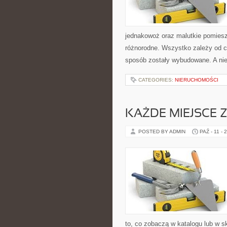
jednakowoż oraz malutkie pomies
różnorodne. Wszystko zależy od ce
sposób zostały wybudowane. A nie
CATEGORIES:
NIERUCHOMOŚCI
KAŻDE MIEJSCE Z
POSTED BY ADMIN
PAŹ - 11 - 
to, co zobaczą w katalogu lub w 