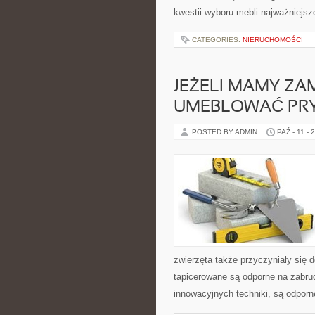
kwestii wyboru mebli najważniejsz
CATEGORIES:
NIERUCHOMOŚCI
JEŻELI MAMY ZA
UMEBLOWAĆ PRY
POSTED BY ADMIN
PAŹ - 11 - 
zwierzęta także przyczyniały się 
tapicerowane są odporne na zabru
innowacyjnych techniki, są odporn