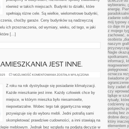
ucieczce od 
wybieraniu,
również w takich miejscach. Budynki to działki, które
energię. Pi
spełniają różne cele. Są wielkie, wielometrowe budynki,
paradoksalni
zadanie sobi
zczenia, choćby garaże. Ceny budynków są nadzwyczaj
mój typowy d
co daje mi p
lu ich przeznaczenia, od wymiary, wieku, od tego, w jaki
z mojego tyg
które […]
zachować, a
osobista „di
naszym grafi
przyzwyczaj
Nagle okazu
spotkaniami,
informacji, k
AMIESZKANIA JEST INNE.
reagowaniem 
pielęgnować 
oznacza rezy
KAŻDE
2025
MOŻLIWOŚĆ KOMENTOWANIA
ZOSTAŁA WYŁĄCZONA
MIEJSCE
świadome pr
ZAMIESZKANIA
ograniczenie
JEST
Z roku na rok dystrybuuje się posiadanie klimatyzacji.
listy zadań 
INNE.
czy wprowadz
Każde mieszkanie jest inne. Każdy człowiek chce by
ląduje w szu
miejsce, w którym mieszka było niesamowite,
rytuały, któr
codzienny s
niepowtarzalne. Wobec tego tak gigantyczna wagę
pośpiechu po
osobą bez ze
przywiązuje się do wyboru mebli. Jedni potrafią sami
drobne decyz
skompletować prawdziwe cudowności, a inni stawiają na
który inacze
elementem p
sklepie meblowym. Jednak bez względu na podjętą decyzje w