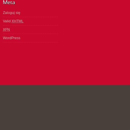
Meta
Zaloguj się
Valid
XHTML
XFN
WordPress