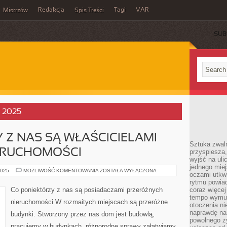
Redakcja
Tagi
VAR
Mistrzów
Spis Treści
SUB
, 2025
 Z NAS SĄ WŁAŚCICIELAMI
Sztuka zwaln
ERUCHOMOŚCI
przyspiesza
wyjść na uli
jednego miej
CO
2025
MOŻLIWOŚĆ KOMENTOWANIA
ZOSTAŁA WYŁĄCZONA
oczami utkwi
PONIEKTÓRZY
Z
rytmu powiad
NAS
Co poniektórzy z nas są posiadaczami przeróżnych
coraz więcej 
SĄ
tempo wymus
WŁAŚCICIELAMI
nieruchomości W rozmaitych miejscach są przeróżne
ROZMAITYCH
otoczenia ni
NIERUCHOMOŚCI
naprawdę nam
budynki. Stworzony przez nas dom jest budowlą,
powolnego ży
pracujemy w budynkach, różnorodne sprawy załatwiamy