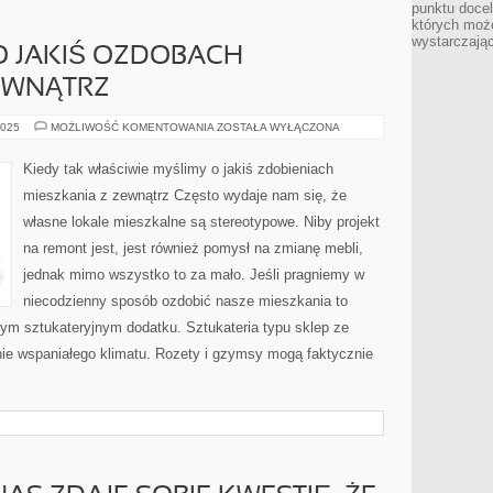
punktu docel
których może
wystarczają
O JAKIŚ OZDOBACH
EWNĄTRZ
KIEDY
2025
MOŻLIWOŚĆ KOMENTOWANIA
ZOSTAŁA WYŁĄCZONA
MYŚLIMY
O
JAKIŚ
Kiedy tak właściwie myślimy o jakiś zdobieniach
OZDOBACH
MIESZKANIA
mieszkania z zewnątrz Często wydaje nam się, że
Z
ZEWNĄTRZ
własne lokale mieszkalne są stereotypowe. Niby projekt
na remont jest, jest również pomysł na zmianę mebli,
jednak mimo wszystko to za mało. Jeśli pragniemy w
niecodzienny sposób ozdobić nasze mieszkania to
nym sztukateryjnym dodatku. Sztukateria typu sklep ze
nie wspaniałego klimatu. Rozety i gzymsy mogą faktycznie