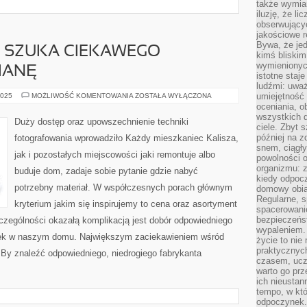
także wymiar
iluzję, że li
obserwujący
jakościowe re
Bywa, że je
 SZUKA CIEKAWEGO
kimś bliskim
wymienionyc
IANĘ
istotne staj
ludźmi: uwa
MNÓSTWO
umiejętność
2025
MOŻLIWOŚĆ KOMENTOWANIA
ZOSTAŁA WYŁĄCZONA
OSÓB
oceniania, o
SZUKA
wszystkich 
CIEKAWEGO
Duży dostęp oraz upowszechnienie techniki
POMYSŁU
ciele. Zbyt 
NA
później na z
fotografowania wprowadziło Każdy mieszkaniec Kalisza,
ZMIANĘ
snem, ciągł
jak i pozostałych miejscowości jaki remontuje albo
powolności 
organizmu: z
buduje dom, zadaje sobie pytanie gdzie nabyć
kiedy odpocz
potrzebny materiał. W współczesnych porach głównym
domowy obia
Regularne, s
kryterium jakim się inspirujemy to cena oraz asortyment
spacerowanie
bezpieczeńst
czególności okazałą komplikacją jest dobór odpowiedniego
wypaleniem.
zek w naszym domu. Największym zaciekawieniem wśród
życie to nie
praktycznych
. By znaleźć odpowiedniego, niedrogiego fabrykanta
czasem, ucz
warto go pr
ich nieustan
tempo, w któ
odpoczynek. 