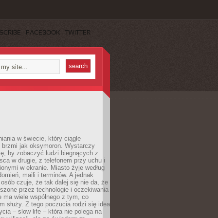
SCRIBE
FACEBOOK
TWITTER
iania w świecie, który ciągle
, brzmi jak oksymoron. Wystarczy
cę, by zobaczyć ludzi biegnących z
sca w drugie, z telefonem przy uchu i
onymi w ekranie. Miasto żyje według
omień, maili i terminów. A jednak
osób czuje, że tak dalej się nie da, że
zone przez technologie i oczekiwania
e ma wiele wspólnego z tym, co
 służy. Z tego poczucia rodzi się idea
cia – slow life – która nie polega na