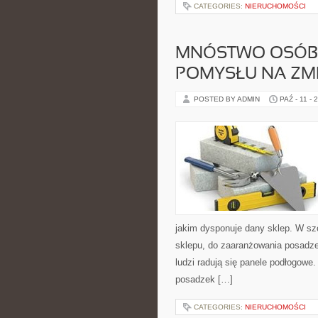
CATEGORIES:
NIERUCHOMOŚCI
MNÓSTWO OSÓB
POMYSŁU NA ZM
POSTED BY ADMIN
PAŹ - 11 - 
jakim dysponuje dany sklep. W sz
sklepu, do zaaranżowania posad
ludzi radują się panele podłogowe
posadzek […]
CATEGORIES:
NIERUCHOMOŚCI