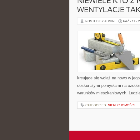
NIEWIELE KTO Z 
WENTYLACJE TAK
POSTED BY ADMIN
PAŹ - 11 - 
kreujące się wciąż na nowo w jeg
doskonałymi pomysłami na ozdobien
warunków mieszkaniowych. Ludzie
CATEGORIES:
NIERUCHOMOŚCI