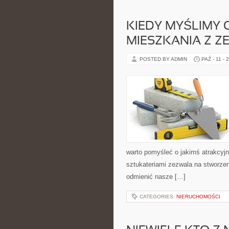
KIEDY MYŚLIMY 
MIESZKANIA Z Z
POSTED BY ADMIN
PAŹ - 11 - 
warto pomyśleć o jakimś atrakcyj
sztukateriami zezwala na stworze
odmienić nasze […]
CATEGORIES:
NIERUCHOMOŚCI