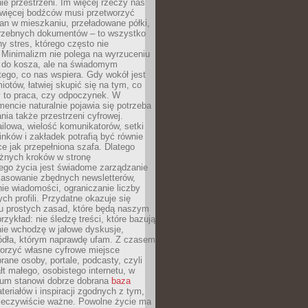
e przestrzeni. Im więcej rzeczy nas
 więcej bodźców musi przetworzyć
an w mieszkaniu, przeładowane półki,
trzebnych dokumentów – to wszystko
hy stres, którego często nie
Minimalizm nie polega na wyrzuceniu
 do kosza, ale na świadomym
tego, co nas wspiera. Gdy wokół jest
iotów, łatwiej skupić się na tym, co
y to praca, czy odpoczynek. W
ncie naturalnie pojawia się potrzeba
ia także przestrzeni cyfrowej.
lowa, wielość komunikatorów, setki
inków i zakładek potrafią być równie
ce jak przepełniona szafa. Dlatego
żnych kroków w stronę
ego życia jest świadome zarządzanie
kasowanie zbędnych newsletterów,
ie wiadomości, ograniczanie liczby
h profili. Przydatne okazuje się
ku prostych zasad, które będą naszym
przykład: nie śledzę treści, które bazują
nie wchodzę w jałowe dyskusje,
ódła, którym naprawdę ufam. Z czasem
rzyć własne cyfrowe miejsce
rane osoby, portale, podcasty, czyli
łt małego, osobistego internetu, w
rum stanowi dobrze dobrana
baza
eriałów i inspiracji zgodnych z tym,
rzeczywiście ważne. Powolne życie ma