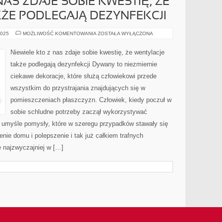
NAS ZDAJE SOBIE KWESTIĘ, ŻE
ŻE PODLEGAJĄ DEZYNFEKCJI
NIEWIELE
2025
MOŻLIWOŚĆ KOMENTOWANIA
ZOSTAŁA WYŁĄCZONA
KTO
Z
NAS
Niewiele kto z nas zdaje sobie kwestię, że wentylacje
ZDAJE
SOBIE
także podlegają dezynfekcji Dywany to niezmiernie
KWESTIĘ,
ŻE
ciekawe dekoracje, które służą człowiekowi przede
WENTYLACJE
TAKŻE
wszystkim do przystrajania znajdujących się w
PODLEGAJĄ
DEZYNFEKCJI
pomieszczeniach płaszczyzn. Człowiek, kiedy poczuł w
sobie schludne potrzeby zaczął wykorzystywać
o umyśle pomysły, które w szeregu przypadków stawały się
ie domu i polepszenie i tak już całkiem trafnych
 najzwyczajniej w […]