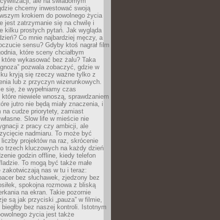
cywilizacji, ale na świadomym
 gdzie chcemy inwestować swoją
erwszym krokiem do powolnego życia
e jest zatrzymanie się na chwilę i
e kilku prostych pytań. Jak wygląda
zień? Co mnie najbardziej męczy, a
oczucie sensu? Gdyby ktoś nagrał film
odnia, które sceny chciałbym
 które wykasować bez żalu? Taka
agnoza” pozwala zobaczyć, gdzie w
ku kryją się rzeczy ważne tylko z
enia lub z przyczyn wizerunkowych.
je się, że wypełniamy czas
 które niewiele wnoszą, sprawdzaniem
tóre jutro nie będą miały znaczenia, i
na cudze priorytety, zamiast
własne. Slow life w mieście nie
gnacji z pracy czy ambicji, ale
zycięcie nadmiaru. To może być
 liczby projektów na raz, skrócenie
do trzech kluczowych na każdy dzień
enie godzin offline, kiedy telefon
fladzie. To mogą być także małe
e zakotwiczają nas w tu i teraz:
pacer bez słuchawek, zjedzony bez
siłek, spokojna rozmowa z bliską
rkania na ekran. Takie pozornie
je są jak przyciski „pauza” w filmie,
j biegłby bez naszej kontroli. Istotnym
owolnego życia jest także