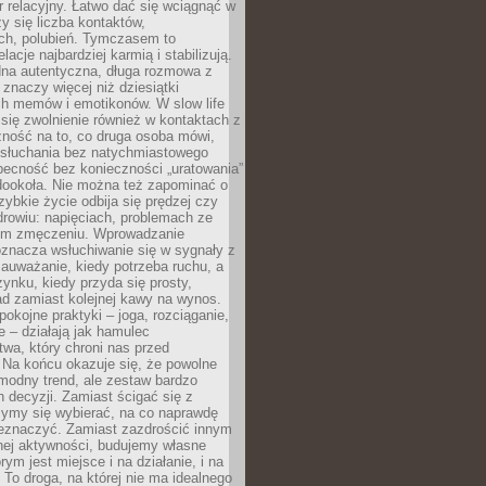
 relacyjny. Łatwo dać się wciągnąć w
czy się liczba kontaktów,
ch, polubień. Tymczasem to
lacje najbardziej karmią i stabilizują.
dna autentyczna, długa rozmowa z
 znaczy więcej niż dziesiątki
h memów i emotikonów. W slow life
e się zwolnienie również w kontaktach z
żność na to, co druga osoba mówi,
 słuchania bez natychmiastowego
becność bez konieczności „uratowania”
dookoła. Nie można też zapominać o
szybkie życie odbija się prędzej czy
drowiu: napięciach, problemach ze
ym zmęczeniu. Wprowadzanie
oznacza wsłuchiwanie się w sygnały z
auważanie, kiedy potrzeba ruchu, a
ynku, kiedy przyda się prosty,
d zamiast kolejnej kawy na wynos.
pokojne praktyki – joga, rozciąganie,
 – działają jak hamulec
wa, który chroni nas przed
 Na końcu okazuje się, że powolne
 modny trend, ale zestaw bardzo
 decyzji. Zamiast ścigać się z
ymy się wybierać, na co naprawdę
zeznaczyć. Zamiast zazdrościć innym
nej aktywności, budujemy własne
rym jest miejsce i na działanie, i na
To droga, na której nie ma idealnego