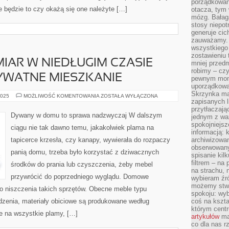
porządkowani
e będzie to czy okażą się one należyte […]
otacza, tym
mózg. Bałag
stosy niepo
generuje cic
zauważamy. 
wszystkiego
zostawieniu 
MIAR W NIEDŁUGIM CZASIE
mniej przedm
robimy – cz
WATNE MIESZKANIE
pewnym mome
uporządkowan
Skrzynka mai
JEŻELI
2025
MOŻLIWOŚĆ KOMENTOWANIA
ZOSTAŁA WYŁĄCZONA
zapisanych l
MAMY
ZAMIAR
przytłaczają
W
Dywany w domu to sprawa nadzwyczaj W dalszym
jednym z wa
NIEDŁUGIM
CZASIE
spokojniejsz
ciągu nie tak dawno temu, jakakolwiek plama na
UMEBLOWAĆ
informacją: 
PRYWATNE
tapicerce krzesła, czy kanapy, wywierała do rozpaczy
archiwizowan
MIESZKANIE
obserwowanyc
panią domu, trzeba było korzystać z dziwacznych
spisanie kil
filtrem – na 
środków do prania lub czyszczenia, żeby mebel
na strachu, 
przywrócić do poprzedniego wyglądu. Domowe
wybieram źr
możemy stwo
do niszczenia takich sprzętów. Obecne meble typu
spokoju: wyb
dzenia, materiały obiciowe są produkowane według
coś na kszta
którym cent
e na wszystkie plamy, […]
artykułów
mat
co dla nas 