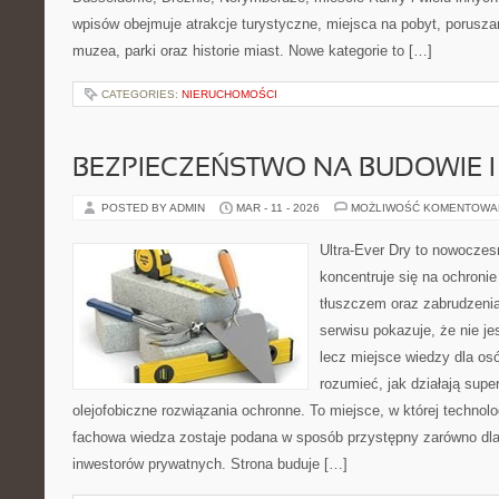
wpisów obejmuje atrakcje turystyczne, miejsca na pobyt, poruszan
muzea, parki oraz historie miast. Nowe kategorie to […]
CATEGORIES:
NIERUCHOMOŚCI
BEZPIECZEŃSTWO NA BUDOWIE 
POSTED BY ADMIN
MAR - 11 - 2026
MOŻLIWOŚĆ KOMENTOWA
Ultra-Ever Dry to nowoczesn
koncentruje się na ochronie
tłuszczem oraz zabrudzeni
serwisu pokazuje, że nie je
lecz miejsce wiedzy dla osó
rozumieć, jak działają supe
olejofobiczne rozwiązania ochronne. To miejsce, w której technolo
fachowa wiedza zostaje podana w sposób przystępny zarówno dla s
inwestorów prywatnych. Strona buduje […]