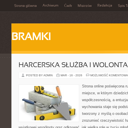
Archiwum
Redakcja
Strona główna
Ćwik
Mistrzów
Spis T
BRAMKI
HARCERSKA SŁUŻBA I WOLONTA
POSTED BY ADMIN
MAR - 16 - 2026
MOŻLIWOŚĆ KOMENTOWA
Strona online poświęcona r
miejsce, w którym dziedzic
współczesnością, a entuzja
wychowania staje się podst
tworzony z myślą o osobach
zrozumieć rzeczywistość ha
wyjątkowej wspólnoty oraz odkrywać, jak wielką rolę w życiu mło