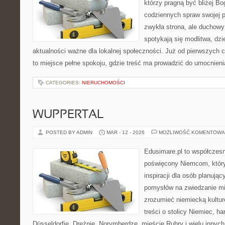
którzy pragną być bliżej Bo
codziennych spraw swojej par
zwykła strona, ale duchow
spotykają się modlitwa, dzi
aktualności ważne dla lokalnej społeczności. Już od pierwszych 
to miejsce pełne spokoju, gdzie treść ma prowadzić do umocnieni
CATEGORIES:
NIERUCHOMOŚCI
WUPPERTAL
POSTED BY ADMIN
MAR - 12 - 2026
MOŻLIWOŚĆ KOMENTOWA
Edusimare.pl to współczesn
poświęcony Niemcom, który
inspiracji dla osób planuj
pomysłów na zwiedzanie mia
zrozumieć niemiecką kulturę
treści o stolicy Niemiec, h
Düsseldorfie, Dreźnie, Norymberdze, mieście Ruhry i wielu innyc