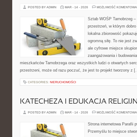
POSTED BY ADMIN
MAR - 14 - 2026
MOŻLIWOŚĆ KOMENTOWA
Sztab WOŚP Tarnobrzeg – G
przestrzeń, w którym dobro
lokalna zbiorowość pokazuj
ogromną siłę. To nie jest z
ale cyfrowe miejsce skupio
zaangażowania i budowania 
mieszkańców Tarnobrzega oraz wszystkich ludzi o otwartych sercac
przestrzeni, może od razu poczuć, że jest to projekt tworzony z [
CATEGORIES:
NIERUCHOMOŚCI
KATECHEZA I EDUKACJA RELIGIJ
POSTED BY ADMIN
MAR - 14 - 2026
MOŻLIWOŚĆ KOMENTOWA
Strona internetowa Parafii 
Przemyślu to miejsce stwor