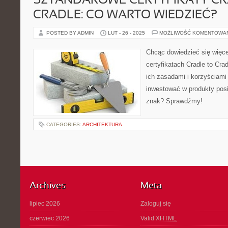
SZTANDAROWE CERTYFIKATY CR
CRADLE: CO WARTO WIEDZIEĆ?
POSTED BY ADMIN
LUT - 26 - 2025
MOŻLIWOŚĆ KOMENTOWA
Chcąc dowiedzieć się więc
certyfikatach Cradle to Cra
ich zasadami i korzyściami
inwestować w produkty posi
znak? Sprawdźmy!
CATEGORIES:
ARCHITEKTURA
Archives
Meta
lipiec 2026
Zaloguj się
czerwiec 2026
Valid
XHTML