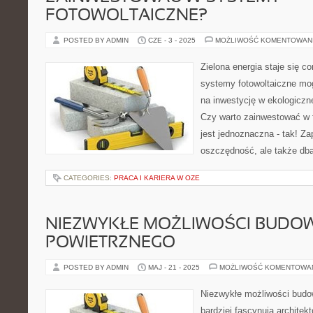
FOTOWOLTAICZNE?
POSTED BY ADMIN
CZE - 3 - 2025
MOŻLIWOŚĆ KOMENTOWAN
Zielona energia staje się co
systemy fotowoltaiczne m
na inwestycję w ekologiczne
Czy warto zainwestować w 
jest jednoznaczna - tak! Za
oszczędność, ale także dba
CATEGORIES:
PRACA I KARIERA W OZE
NIEZWYKŁE MOŻLIWOŚCI BUDO
POWIETRZNEGO
POSTED BY ADMIN
MAJ - 21 - 2025
MOŻLIWOŚĆ KOMENTOWA
Niezwykłe możliwości budo
bardziej fascynują architek