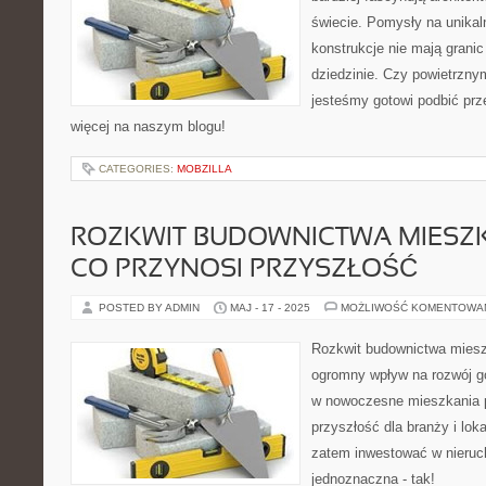
świecie. Pomysły na unikal
konstrukcje nie mają granic 
dziedzinie. Czy powietrzny
jesteśmy gotowi podbić prz
więcej na naszym blogu!
CATEGORIES:
MOBZILLA
ROZKWIT BUDOWNICTWA MIESZ
CO PRZYNOSI PRZYSZŁOŚĆ
POSTED BY ADMIN
MAJ - 17 - 2025
MOŻLIWOŚĆ KOMENTOWA
Rozkwit budownictwa mies
ogromny wpływ na rozwój go
w nowoczesne mieszkania 
przyszłość dla branży i lok
zatem inwestować w nieruc
jednoznaczna - tak!