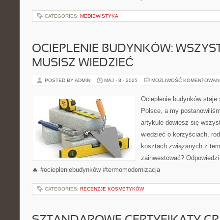
CATEGORIES:
MEDIEWISTYKA
OCIEPLENIE BUDYNKÓW: WSZYS
MUSISZ WIEDZIEĆ
POSTED BY ADMIN
MAJ - 8 - 2025
MOŻLIWOŚĆ KOMENTOWAN
Ocieplenie budynków staje 
Polsce, a my postanowiliś
artykule dowiesz się wszys
wiedzieć o korzyściach, rod
kosztach związanych z ter
zainwestować? Odpowiedzi 
🔥 #ociepleniebudynków #termomodernizacja
CATEGORIES:
RECENZJE KOSMETYKÓW