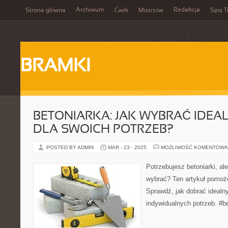
Archiwum
Redakcja
Strona główna
Ćwik
Mistrzów
Spis T
BRAMKI
BETONIARKA: JAK WYBRAĆ IDEA
DLA SWOICH POTRZEB?
POSTED BY ADMIN
MAR - 23 - 2025
MOŻLIWOŚĆ KOMENTOWA
Potrzebujesz betoniarki, ale
wybrać? Ten artykuł pomoże
Sprawdź, jak dobrać idealn
indywidualnych potrzeb. #b