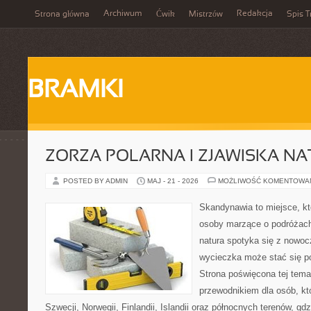
Archiwum
Redakcja
Strona główna
Ćwik
Mistrzów
Spis T
BRAMKI
ZORZA POLARNA I ZJAWISKA NA
POSTED BY ADMIN
MAJ - 21 - 2026
MOŻLIWOŚĆ KOMENTOWA
Skandynawia to miejsce, kt
osoby marzące o podróżach
natura spotyka się z nowoc
wycieczka może stać się po
Strona poświęcona tej tema
przewodnikiem dla osób, któ
Szwecji, Norwegii, Finlandii, Islandii oraz północnych terenów, gd