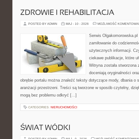
ZDROWIE I REHABILITACJA
POSTED BY ADMIN
MAJ - 10 - 2026
MOŻLIWOŚĆ KOMENTOWA
Serwis Olgakomorowska.pl t
zamiłowanie do codzienności
użytecznych informacji. Cz
ciekawe publikacje, które uł
Witryna została stworzona 
doceniają oryginalności ora
obrębie portalu można znaleźć teksty dotyczące mody, dbania o si
aranżacji przestrzeni. Treści są tworzone w sposób czytelny, dz
mogą bez problemu odkryć […]
CATEGORIES:
NIERUCHOMOŚCI
ŚWIAT WÓDKI
POSTED BY ADMIN
MAJ - 9 - 2026
MOŻLIWOŚĆ KOMENTOWAN