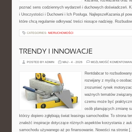
kazania, rozważania oraz t
poznać sens codziennych wydarzeń i duchowych doświadczeń. Kat
i Uroczystości i Duchowni i Ich Posługa. NajlepszeKazania.pl po
które chcą regularnie odkrywać treści niosące nadzieję. Rozbud
CATEGORIES:
NIERUCHOMOŚCI
TRENDY I INNOWACJE
POSTED BY ADMIN
MAJ - 4 - 2026
MOŻLIWOŚĆ KOMENTOWAN
Rentdabcar to rozbudowany 
rozwijany z myślą o osobach
zrozumieć rynek motoryzacy
ważnych tematów związanyc
czemu może być praktyczn
osób planujących zmianę sa
którzy dopiero zgłębiają świat leasingu samochodów. To strona 
znaleźć inspiracje dotyczące różnych aspektów korzystania z aut
samochodu używanego aż po finansowanie. Nowości na stronie [