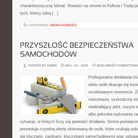
charakterystyczny klimat. Nowości na stronie to Kultura i Tradycj
tych, którzy lubią […]
CATEGORIES:
NIERUCHOMOŚCI
PRZYSZŁOŚĆ BEZPIECZEŃSTWA
SAMOCHODÓW
POSTED BY ADMIN
MAJ - 21 - 2026
MOŻLIWOŚĆ KOMENTOWA
Profesjonalne dorabianie klu
wielu osób okazuje się kon
oczekiwanym momencie. Zg
mieszkania, uszkodzony k
niedziałający pilot, zużyt
albo potrzeba wykonania z
sytuacje, w których liczy się pewność działania. Strona poświęco
prezentuje czytelną ofertę skierowaną do osób, które szukają so
się kluczami, zamkami, kluczykami samochodowymi oraz usługa