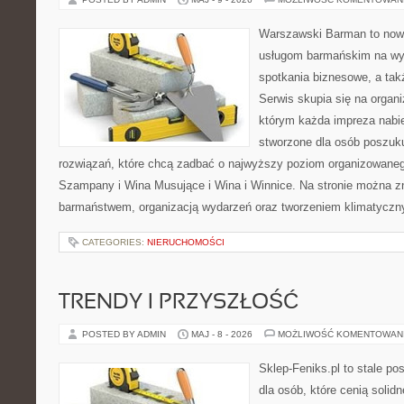
Warszawski Barman to now
usługom barmańskim na wy
spotkania biznesowe, a tak
Serwis skupia się na organi
którym każda impreza nabie
stworzone dla osób poszuk
rozwiązań, które chcą zadbać o najwyższy poziom organizowaneg
Szampany i Wina Musujące i Wina i Winnice. Na stronie można 
barmaństwem, organizacją wydarzeń oraz tworzeniem klimatyczny
CATEGORIES:
NIERUCHOMOŚCI
TRENDY I PRZYSZŁOŚĆ
POSTED BY ADMIN
MAJ - 8 - 2026
MOŻLIWOŚĆ KOMENTOWAN
Sklep-Feniks.pl to stale po
dla osób, które cenią soli