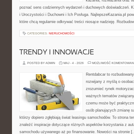
kazania, rozważania oraz t
poznać sens codziennych wydarzeń i duchowych doświadczeń. Kat
i Uroczystości i Duchowni i Ich Posługa. NajlepszeKazania.pl po
które chcą regularnie odkrywać treści niosące nadzieję. Rozbud
CATEGORIES:
NIERUCHOMOŚCI
TRENDY I INNOWACJE
POSTED BY ADMIN
MAJ - 4 - 2026
MOŻLIWOŚĆ KOMENTOWAN
Rentdabcar to rozbudowany 
rozwijany z myślą o osobach
zrozumieć rynek motoryzacy
ważnych tematów związanyc
czemu może być praktyczn
osób planujących zmianę sa
którzy dopiero zgłębiają świat leasingu samochodów. To strona 
znaleźć inspiracje dotyczące różnych aspektów korzystania z aut
samochodu używanego aż po finansowanie. Nowości na stronie [