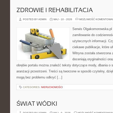
ZDROWIE I REHABILITACJA
POSTED BY ADMIN
MAJ - 10 - 2026
MOŻLIWOŚĆ KOMENTOWA
Serwis Olgakomorowska.pl t
zamiłowanie do codzienności
użytecznych informacji. Cz
ciekawe publikacje, które uł
Witryna została stworzona 
doceniają oryginalności ora
obrębie portalu można znaleźć teksty dotyczące mody, dbania o si
aranżacji przestrzeni. Treści są tworzone w sposób czytelny, dz
mogą bez problemu odkryć […]
CATEGORIES:
NIERUCHOMOŚCI
ŚWIAT WÓDKI
POSTED BY ADMIN
MAJ - 9 - 2026
MOŻLIWOŚĆ KOMENTOWAN