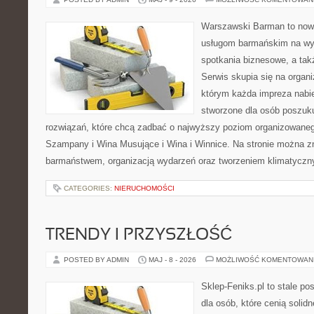
Warszawski Barman to now
usługom barmańskim na wy
spotkania biznesowe, a tak
Serwis skupia się na organi
którym każda impreza nabie
stworzone dla osób poszuk
rozwiązań, które chcą zadbać o najwyższy poziom organizowaneg
Szampany i Wina Musujące i Wina i Winnice. Na stronie można 
barmaństwem, organizacją wydarzeń oraz tworzeniem klimatyczny
CATEGORIES:
NIERUCHOMOŚCI
TRENDY I PRZYSZŁOŚĆ
POSTED BY ADMIN
MAJ - 8 - 2026
MOŻLIWOŚĆ KOMENTOWAN
Sklep-Feniks.pl to stale po
dla osób, które cenią soli