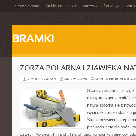
Archiwum
Redakcja
Strona główna
Ćwik
Mistrzów
Spis T
BRAMKI
ZORZA POLARNA I ZJAWISKA NA
POSTED BY ADMIN
MAJ - 21 - 2026
MOŻLIWOŚĆ KOMENTOWA
Skandynawia to miejsce, kt
osoby marzące o podróżach
natura spotyka się z nowoc
wycieczka może stać się po
Strona poświęcona tej tema
przewodnikiem dla osób, któ
Szwecji, Norwegii, Finlandii, Islandii oraz północnych terenów, gd