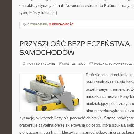
charakterystyczny klimat. Nowości na stronie to Kultura i Tradycj
tych, którzy lubią […]
CATEGORIES:
NIERUCHOMOŚCI
PRZYSZŁOŚĆ BEZPIECZEŃSTWA
SAMOCHODÓW
POSTED BY ADMIN
MAJ - 21 - 2026
MOŻLIWOŚĆ KOMENTOWA
Profesjonalne dorabianie klu
wielu osób okazuje się kon
oczekiwanym momencie. Zg
mieszkania, uszkodzony k
niedziałający pilot, zużyt
albo potrzeba wykonania z
sytuacje, w których liczy się pewność działania. Strona poświęco
prezentuje czytelną ofertę skierowaną do osób, które szukają so
się kluczami, zamkami, kluczykami samochodowymi oraz usługa