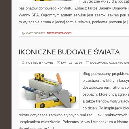
użyteczne wpisy dla począt
pasjonatów domowego komfortu. Zobacz także Baseny Domowe i 
Wanny SPA. Ogromnym atutem serwisu jest szeroki zakres porus
to wyłącznie strona o jednej formie relaksu, ponieważ prezentuje 
CATEGORIES:
NIERUCHOMOŚCI
IKONICZNE BUDOWLE ŚWIATA
POSTED BY ADMIN
KWI - 16 - 2026
MOŻLIWOŚĆ KOMENTOWA
Blog poświęcony projektowa
przestrzeń, w którym fascy
doświadczeniem. Strona zo
osobach, które chcą zgłębiać
a także trendów wpływając
co dzień. To inspirujący b
teksty dotyczące zarówno słynnych realizacji, jak i praktycznyc
urządzaniem mieszkania. Polecamy Mtww i Architektura a Natura. N
do uniwersum, w […]