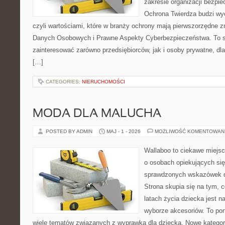
zakresie organizacji bezp
Ochrona Twierdza budzi wyo
czyli wartościami, które w branży ochrony mają pierwszorzędne 
Danych Osobowych i Prawne Aspekty Cyberbezpieczeństwa. To s
zainteresować zarówno przedsiębiorców, jak i osoby prywatne, dl
[…]
CATEGORIES:
NIERUCHOMOŚCI
MODA DLA MALUCHA
POSTED BY ADMIN
MAJ - 1 - 2026
MOŻLIWOŚĆ KOMENTOWAN
Wallaboo to ciekawe miejsc
o osobach opiekujących się
sprawdzonych wskazówek 
Strona skupia się na tym, 
latach życia dziecka jest
wyborze akcesoriów. To por
wiele tematów związanych z wyprawką dla dziecka. Nowe kategori