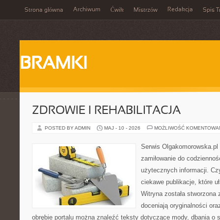
Archiwum
Redakcja
Strona główna
Ćwik
Mistrzów
Spis T
BRAMKI
ZDROWIE I REHABILITACJA
POSTED BY ADMIN
MAJ - 10 - 2026
MOŻLIWOŚĆ KOMENTOWA
Serwis Olgakomorowska.pl t
zamiłowanie do codzienności
użytecznych informacji. Cz
ciekawe publikacje, które uł
Witryna została stworzona 
doceniają oryginalności ora
obrębie portalu można znaleźć teksty dotyczące mody, dbania o si