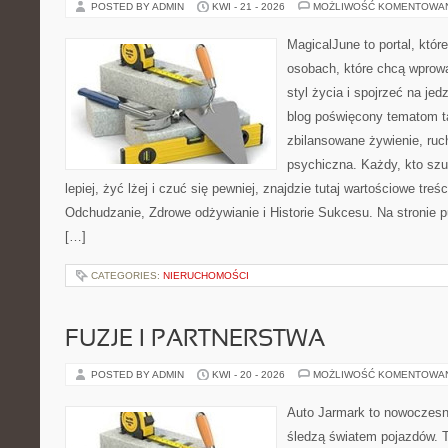
POSTED BY ADMIN
KWI - 21 - 2026
MOŻLIWOŚĆ KOMENTOWA
MagicalJune to portal, któr
osobach, które chcą wprowa
styl życia i spojrzeć na je
blog poświęcony tematom t
zbilansowane żywienie, ruc
psychiczna. Każdy, kto szu
lepiej, żyć lżej i czuć się pewniej, znajdzie tutaj wartościowe treś
Odchudzanie, Zdrowe odżywianie i Historie Sukcesu. Na stronie p
[…]
CATEGORIES:
NIERUCHOMOŚCI
FUZJE I PARTNERSTWA
POSTED BY ADMIN
KWI - 20 - 2026
MOŻLIWOŚĆ KOMENTOWA
Auto Jarmark to nowoczesna
śledzą światem pojazdów. 