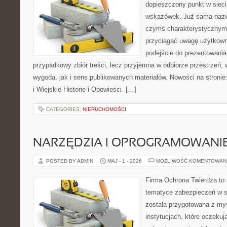
dopieszczony punkt w sieci
wskazówek. Już sama nazwa
czymś charakterystycznym,
przyciągać uwagę użytkowni
podejście do prezentowania 
przypadkowy zbiór treści, lecz przyjemna w odbiorze przestrzeń,
wygoda, jak i sens publikowanych materiałów. Nowości na stronie
i Wiejskie Historie i Opowieści. […]
CATEGORIES:
NIERUCHOMOŚCI
NARZĘDZIA I OPROGRAMOWANI
POSTED BY ADMIN
MAJ - 1 - 2026
MOŻLIWOŚĆ KOMENTOWAN
Firma Ochrona Twierdza to s
tematyce zabezpieczeń w s
została przygotowana z myś
instytucjach, które oczekuj