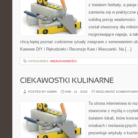
z światem herbaty, a pasj
zamienia się w praktyczne p
solidną porcję wiadomości. 
został stworzony dla miłoś
rozgrzewające napoje, a tak
chcą lepiej poznać codzienne rytuały związane z serwowaniem u
Kawowe DIY i Rękodzieło i Recenzje Kaw i Mieszanki. Na […]
CATEGORIES:
NIERUCHOMOŚCI
CIEKAWOSTKI KULINARNE
POSTED BY ADMIN
KWI - 11 - 2026
MOŻLIWOŚĆ KOMENTOWA
Ta strona internetowa to r
stworzone z myślą o czyte
światem lokali, które konce
smakach i restauracyjnych 
prezentuje artykuły o kuchn