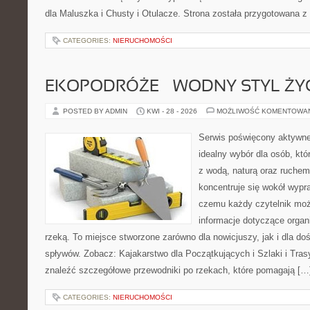
dla Maluszka i Chusty i Otulacze. Strona została przygotowana z
CATEGORIES:
NIERUCHOMOŚCI
EKOPODRÓŻE – WODNY STYL ŻY
POSTED BY ADMIN
KWI - 28 - 2026
MOŻLIWOŚĆ KOMENTOWA
Serwis poświęcony aktywn
idealny wybór dla osób, któ
z wodą, naturą oraz ruchem
koncentruje się wokół wypr
czemu każdy czytelnik moż
informacje dotyczące organ
rzeką. To miejsce stworzone zarówno dla nowicjuszy, jak i dla 
spływów. Zobacz: Kajakarstwo dla Początkujących i Szlaki i Tra
znaleźć szczegółowe przewodniki po rzekach, które pomagają […
CATEGORIES:
NIERUCHOMOŚCI