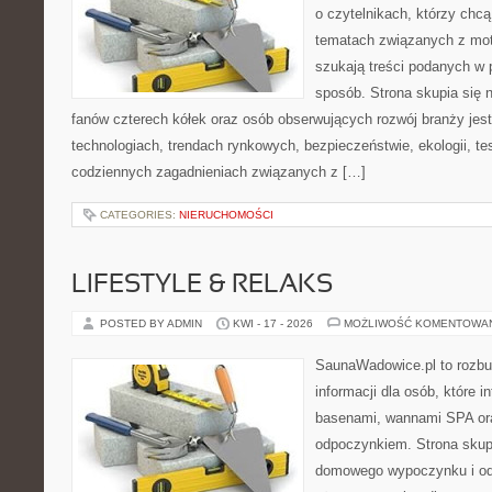
o czytelnikach, którzy chc
tematach związanych z mot
szukają treści podanych w 
sposób. Strona skupia się 
fanów czterech kółek oraz osób obserwujących rozwój branży jes
technologiach, trendach rynkowych, bezpieczeństwie, ekologii, t
codziennych zagadnieniach związanych z […]
CATEGORIES:
NIERUCHOMOŚCI
LIFESTYLE & RELAKS
POSTED BY ADMIN
KWI - 17 - 2026
MOŻLIWOŚĆ KOMENTOWA
SaunaWadowice.pl to roz
informacji dla osób, które i
basenami, wannami SPA or
odpoczynkiem. Strona skup
domowego wypoczynku i od