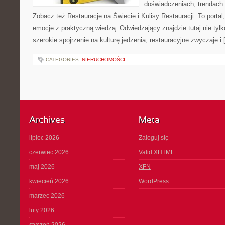
doświadczeniach, trendach i
Zobacz też Restauracje na Świecie i Kulisy Restauracji. To portal,
emocje z praktyczną wiedzą. Odwiedzający znajdzie tutaj nie tylko
szerokie spojrzenie na kulturę jedzenia, restauracyjne zwyczaje i
CATEGORIES:
NIERUCHOMOŚCI
Archives
Meta
lipiec 2026
Zaloguj się
czerwiec 2026
Valid
XHTML
maj 2026
XFN
kwiecień 2026
WordPress
marzec 2026
luty 2026