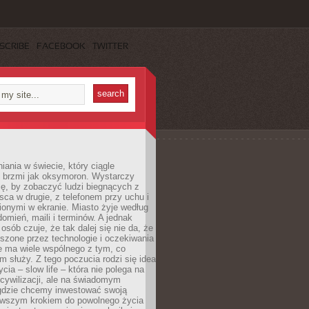
SCRIBE
FACEBOOK
TWITTER
iania w świecie, który ciągle
, brzmi jak oksymoron. Wystarczy
cę, by zobaczyć ludzi biegnących z
sca w drugie, z telefonem przy uchu i
onymi w ekranie. Miasto żyje według
omień, maili i terminów. A jednak
osób czuje, że tak dalej się nie da, że
zone przez technologie i oczekiwania
e ma wiele wspólnego z tym, co
 służy. Z tego poczucia rodzi się idea
cia – slow life – która nie polega na
cywilizacji, ale na świadomym
 gdzie chcemy inwestować swoją
erwszym krokiem do powolnego życia