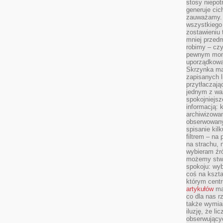
stosy niepo
generuje cic
zauważamy. 
wszystkiego
zostawieniu 
mniej przedm
robimy – cz
pewnym mome
uporządkowan
Skrzynka mai
zapisanych l
przytłaczają
jednym z wa
spokojniejsz
informacją: 
archiwizowan
obserwowanyc
spisanie kil
filtrem – na 
na strachu, 
wybieram źr
możemy stwo
spokoju: wyb
coś na kszta
którym cent
artykułów
mat
co dla nas 
także wymiar
iluzję, że li
obserwujący