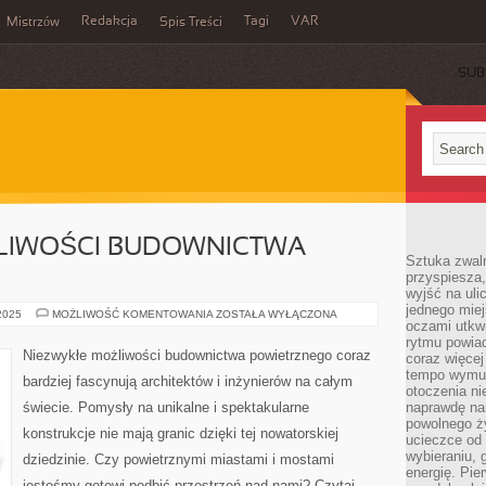
Redakcja
Tagi
VAR
Mistrzów
Spis Treści
SUB
LIWOŚCI BUDOWNICTWA
Sztuka zwaln
przyspiesza
wyjść na uli
jednego miej
NIEZWYKŁE
 2025
MOŻLIWOŚĆ KOMENTOWANIA
ZOSTAŁA WYŁĄCZONA
oczami utkwi
MOŻLIWOŚCI
BUDOWNICTWA
rytmu powiad
POWIETRZNEGO
Niezwykłe możliwości budownictwa powietrznego coraz
coraz więcej 
tempo wymus
bardziej fascynują architektów i inżynierów na całym
otoczenia ni
świecie. Pomysły na unikalne i spektakularne
naprawdę nam
powolnego ży
konstrukcje nie mają granic dzięki tej nowatorskiej
ucieczce od 
wybieraniu,
dziedzinie. Czy powietrznymi miastami i mostami
energię. Pi
jesteśmy gotowi podbić przestrzeń nad nami? Czytaj