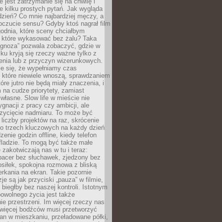
e jest zatrzymanie się na chwilę i
e kilku prostych pytań. Jak wygląda
zień? Co mnie najbardziej męczy, a
oczucie sensu? Gdyby ktoś nagrał film
odnia, które sceny chciałbym
 które wykasować bez żalu? Taka
agnoza” pozwala zobaczyć, gdzie w
ku kryją się rzeczy ważne tylko z
enia lub z przyczyn wizerunkowych.
je się, że wypełniamy czas
 które niewiele wnoszą, sprawdzaniem
tóre jutro nie będą miały znaczenia, i
na cudze priorytety, zamiast
własne. Slow life w mieście nie
gnacji z pracy czy ambicji, ale
zycięcie nadmiaru. To może być
 liczby projektów na raz, skrócenie
do trzech kluczowych na każdy dzień
enie godzin offline, kiedy telefon
fladzie. To mogą być także małe
e zakotwiczają nas w tu i teraz:
pacer bez słuchawek, zjedzony bez
siłek, spokojna rozmowa z bliską
rkania na ekran. Takie pozornie
je są jak przyciski „pauza” w filmie,
j biegłby bez naszej kontroli. Istotnym
owolnego życia jest także
e przestrzeni. Im więcej rzeczy nas
 więcej bodźców musi przetworzyć
an w mieszkaniu, przeładowane półki,