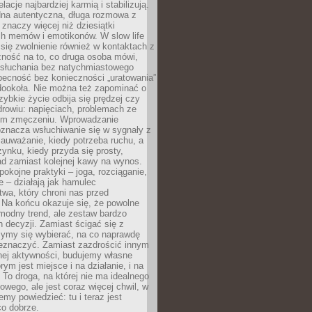
lacje najbardziej karmią i stabilizują.
dna autentyczna, długa rozmowa z
 znaczy więcej niż dziesiątki
h memów i emotikonów. W slow life
e się zwolnienie również w kontaktach z
żność na to, co druga osoba mówi,
 słuchania bez natychmiastowego
becność bez konieczności „uratowania”
dookoła. Nie można też zapominać o
szybkie życie odbija się prędzej czy
drowiu: napięciach, problemach ze
ym zmęczeniu. Wprowadzanie
oznacza wsłuchiwanie się w sygnały z
auważanie, kiedy potrzeba ruchu, a
ynku, kiedy przyda się prosty,
d zamiast kolejnej kawy na wynos.
pokojne praktyki – joga, rozciąganie,
 – działają jak hamulec
wa, który chroni nas przed
 Na końcu okazuje się, że powolne
 modny trend, ale zestaw bardzo
 decyzji. Zamiast ścigać się z
ymy się wybierać, na co naprawdę
zeznaczyć. Zamiast zazdrościć innym
nej aktywności, budujemy własne
rym jest miejsce i na działanie, i na
To droga, na której nie ma idealnego
owego, ale jest coraz więcej chwil, w
my powiedzieć: tu i teraz jest
co dobrze.