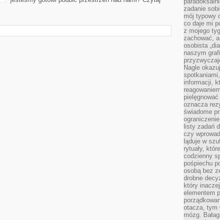
paradoksalni
zadanie sobi
mój typowy d
co daje mi p
z mojego tyg
zachować, a
osobista „di
naszym grafi
przyzwyczaj
Nagle okazu
spotkaniami,
informacji, k
reagowaniem 
pielęgnować 
oznacza rezy
świadome pr
ograniczenie
listy zadań 
czy wprowadz
ląduje w szu
rytuały, któr
codzienny s
pośpiechu po
osobą bez ze
drobne decyz
który inacze
elementem p
porządkowani
otacza, tym
mózg. Bałag