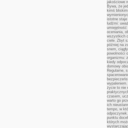
jakościowe re
Bywa, że je
kimś bliskim
wymienionyc
istotne staj
ludźmi: uwa
umiejętność
oceniania, o
wszystkich 
ciele. Zbyt 
później na z
snem, ciągł
powolności 
organizmu: z
kiedy odpocz
domowy obia
Regularne, s
spacerowanie
bezpieczeńst
wypaleniem.
życie to nie
praktycznych
czasem, ucz
warto go pr
ich nieustan
tempo, w któ
odpoczynek. 
punktu docel
których może
wystarczają