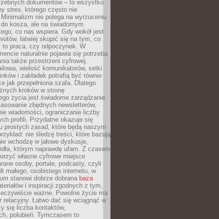
trzebnych dokumentów – to wszystko
hy stres, którego często nie
Minimalizm nie polega na wyrzuceniu
 do kosza, ale na świadomym
tego, co nas wspiera. Gdy wokół jest
iotów, łatwiej skupić się na tym, co
y to praca, czy odpoczynek. W
ncie naturalnie pojawia się potrzeba
ia także przestrzeni cyfrowej.
lowa, wielość komunikatorów, setki
inków i zakładek potrafią być równie
ce jak przepełniona szafa. Dlatego
żnych kroków w stronę
ego życia jest świadome zarządzanie
kasowanie zbędnych newsletterów,
ie wiadomości, ograniczanie liczby
h profili. Przydatne okazuje się
ku prostych zasad, które będą naszym
przykład: nie śledzę treści, które bazują
nie wchodzę w jałowe dyskusje,
ódła, którym naprawdę ufam. Z czasem
rzyć własne cyfrowe miejsce
rane osoby, portale, podcasty, czyli
łt małego, osobistego internetu, w
rum stanowi dobrze dobrana
baza
eriałów i inspiracji zgodnych z tym,
rzeczywiście ważne. Powolne życie ma
 relacyjny. Łatwo dać się wciągnąć w
czy się liczba kontaktów,
ch, polubień. Tymczasem to