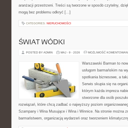
aranżacji przestrzeni. Treści są tworzone w sposób czytelny, dz
mogą bez problemu odkryć […]
CATEGORIES:
NIERUCHOMOŚCI
ŚWIAT WÓDKI
POSTED BY ADMIN
MAJ - 9 - 2026
MOŻLIWOŚĆ KOMENTOWAN
Warszawski Barman to now
usługom barmańskim na wy
spotkania biznesowe, a tak
Serwis skupia się na organi
którym każda impreza nabie
stworzone dla osób poszuk
rozwiązań, które chcą zadbać o najwyższy poziom organizowaneg
Szampany i Wina Musujące i Wina i Winnice. Na stronie można 
barmaństwem, organizacją wydarzeń oraz tworzeniem klimatyczny