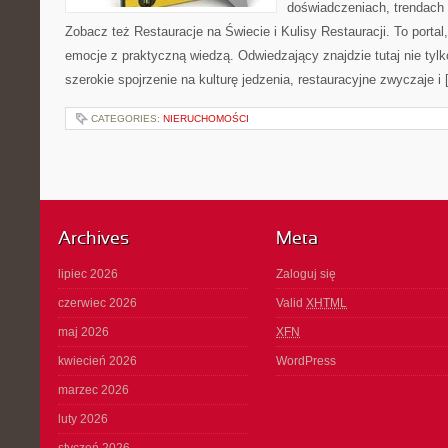
doświadczeniach, trendach i
Zobacz też Restauracje na Świecie i Kulisy Restauracji. To portal,
emocje z praktyczną wiedzą. Odwiedzający znajdzie tutaj nie tylko
szerokie spojrzenie na kulturę jedzenia, restauracyjne zwyczaje i
CATEGORIES:
NIERUCHOMOŚCI
Archives
Meta
lipiec 2026
Zaloguj się
czerwiec 2026
Valid
XHTML
maj 2026
XFN
kwiecień 2026
WordPress
marzec 2026
luty 2026