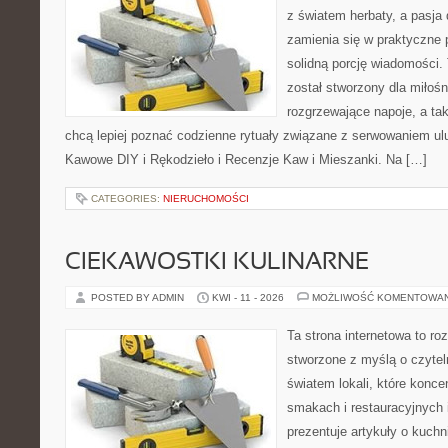
z światem herbaty, a pasj
zamienia się w praktyczne p
solidną porcję wiadomości. 
został stworzony dla miłoś
rozgrzewające napoje, a tak
chcą lepiej poznać codzienne rytuały związane z serwowaniem u
Kawowe DIY i Rękodzieło i Recenzje Kaw i Mieszanki. Na […]
CATEGORIES:
NIERUCHOMOŚCI
CIEKAWOSTKI KULINARNE
POSTED BY ADMIN
KWI - 11 - 2026
MOŻLIWOŚĆ KOMENTOWA
Ta strona internetowa to r
stworzone z myślą o czyte
światem lokali, które konce
smakach i restauracyjnych 
prezentuje artykuły o kuchn