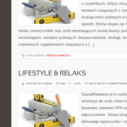
o czytelnikach, którzy chc
tematach związanych z mot
szukają treści podanych w 
sposób. Strona skupia się 
fanów czterech kółek oraz osób obserwujących rozwój branży jes
technologiach, trendach rynkowych, bezpieczeństwie, ekologii, t
codziennych zagadnieniach związanych z […]
CATEGORIES:
NIERUCHOMOŚCI
LIFESTYLE & RELAKS
POSTED BY ADMIN
KWI - 17 - 2026
MOŻLIWOŚĆ KOMENTOWA
SaunaWadowice.pl to roz
informacji dla osób, które i
basenami, wannami SPA or
odpoczynkiem. Strona skup
domowego wypoczynku i od