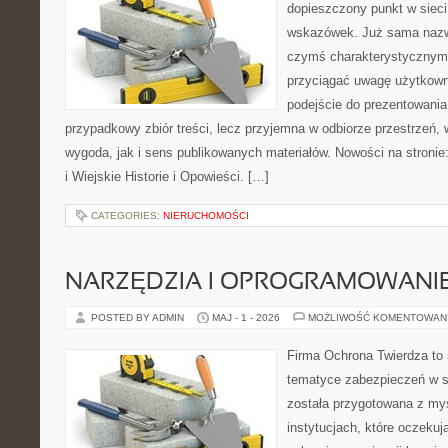
dopieszczony punkt w sieci
wskazówek. Już sama nazwa
czymś charakterystycznym,
przyciągać uwagę użytkowni
podejście do prezentowania 
przypadkowy zbiór treści, lecz przyjemna w odbiorze przestrzeń,
wygoda, jak i sens publikowanych materiałów. Nowości na stronie
i Wiejskie Historie i Opowieści. […]
CATEGORIES:
NIERUCHOMOŚCI
NARZĘDZIA I OPROGRAMOWANI
POSTED BY ADMIN
MAJ - 1 - 2026
MOŻLIWOŚĆ KOMENTOWAN
Firma Ochrona Twierdza to s
tematyce zabezpieczeń w s
została przygotowana z myś
instytucjach, które oczekuj