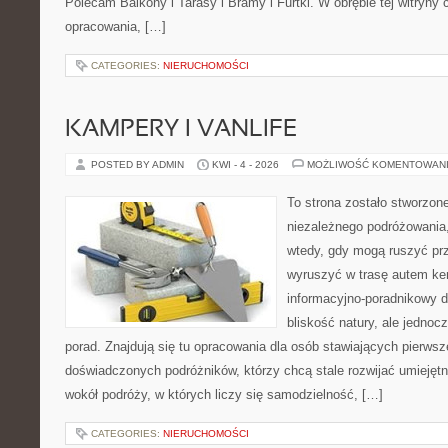
Polecam Balkony i Tarasy i Bramy i Furtki. W obrębie tej witryny 
opracowania, […]
CATEGORIES:
NIERUCHOMOŚCI
KAMPERY I VANLIFE
POSTED BY ADMIN
KWI - 4 - 2026
MOŻLIWOŚĆ KOMENTOWAN
To strona zostało stworzon
niezależnego podróżowania,
wtedy, gdy mogą ruszyć prz
wyruszyć w trasę autem k
informacyjno-poradnikowy dl
bliskość natury, ale jednoc
porad. Znajdują się tu opracowania dla osób stawiających pierwsze
doświadczonych podróżników, którzy chcą stale rozwijać umiejętn
wokół podróży, w których liczy się samodzielność, […]
CATEGORIES:
NIERUCHOMOŚCI