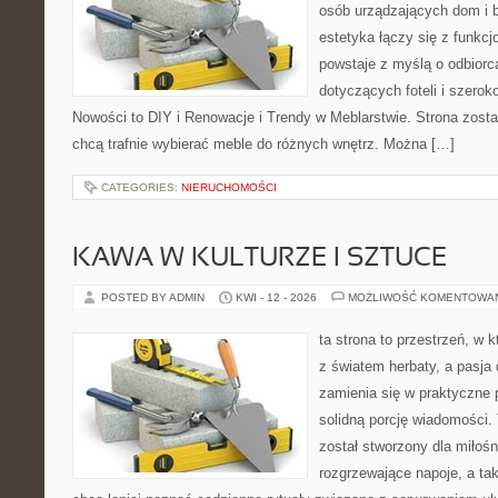
osób urządzających dom i b
estetyka łączy się z funkcj
powstaje z myślą o odbiorca
dotyczących foteli i szerok
Nowości to DIY i Renowacje i Trendy w Meblarstwie. Strona zosta
chcą trafnie wybierać meble do różnych wnętrz. Można […]
CATEGORIES:
NIERUCHOMOŚCI
KAWA W KULTURZE I SZTUCE
POSTED BY ADMIN
KWI - 12 - 2026
MOŻLIWOŚĆ KOMENTOWA
ta strona to przestrzeń, w 
z światem herbaty, a pasj
zamienia się w praktyczne p
solidną porcję wiadomości. 
został stworzony dla miłoś
rozgrzewające napoje, a tak