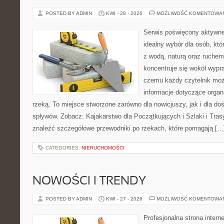
POSTED BY ADMIN
KWI - 28 - 2026
MOŻLIWOŚĆ KOMENTOWA
Serwis poświęcony aktywn
idealny wybór dla osób, któ
z wodą, naturą oraz ruchem
koncentruje się wokół wypr
czemu każdy czytelnik moż
informacje dotyczące organ
rzeką. To miejsce stworzone zarówno dla nowicjuszy, jak i dla 
spływów. Zobacz: Kajakarstwo dla Początkujących i Szlaki i Tra
znaleźć szczegółowe przewodniki po rzekach, które pomagają […
CATEGORIES:
NIERUCHOMOŚCI
NOWOŚCI I TRENDY
POSTED BY ADMIN
KWI - 27 - 2026
MOŻLIWOŚĆ KOMENTOWA
Profesjonalna strona inter