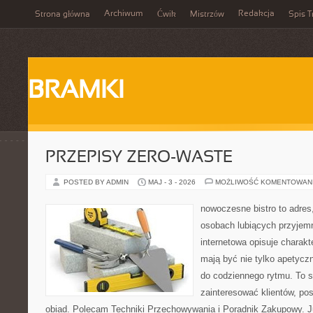
Archiwum
Redakcja
Strona główna
Ćwik
Mistrzów
Spis T
BRAMKI
PRZEPISY ZERO-WASTE
POSTED BY ADMIN
MAJ - 3 - 2026
MOŻLIWOŚĆ KOMENTOWAN
nowoczesne bistro to adres
osobach lubiących przyjem
internetowa opisuje charakte
mają być nie tylko apetycz
do codziennego rytmu. To s
zainteresować klientów, po
obiad. Polecam Techniki Przechowywania i Poradnik Zakupowy. J