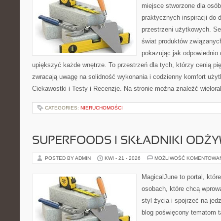
miejsce stworzone dla osób
praktycznych inspiracji do 
przestrzeni użytkowych. Se
świat produktów związanych
pokazując jak odpowiednio 
upiększyć każde wnętrze. To przestrzeń dla tych, którzy cenią pi
zwracają uwagę na solidność wykonania i codzienny komfort użytk
Ciekawostki i Testy i Recenzje. Na stronie można znaleźć wielora
CATEGORIES:
NIERUCHOMOŚCI
SUPERFOODS I SKŁADNIKI ODŻ
POSTED BY ADMIN
KWI - 21 - 2026
MOŻLIWOŚĆ KOMENTOWA
MagicalJune to portal, któr
osobach, które chcą wprowa
styl życia i spojrzeć na je
blog poświęcony tematom t