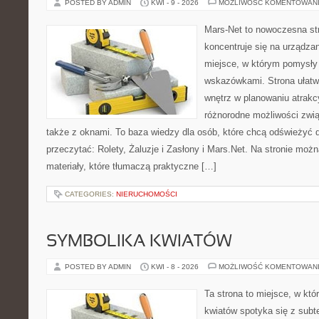
POSTED BY ADMIN
KWI - 9 - 2026
MOŻLIWOŚĆ KOMENTOWAN
Mars-Net to nowoczesna str
koncentruje się na urządza
miejsce, w którym pomysły
wskazówkami. Strona ułatw
wnętrz w planowaniu atrakc
różnorodne możliwości zwi
także z oknami. To baza wiedzy dla osób, które chcą odświeżyć
przeczytać: Rolety, Żaluzje i Zasłony i Mars.Net. Na stronie moż
materiały, które tłumaczą praktyczne […]
CATEGORIES:
NIERUCHOMOŚCI
SYMBOLIKA KWIATÓW
POSTED BY ADMIN
KWI - 8 - 2026
MOŻLIWOŚĆ KOMENTOWAN
Ta strona to miejsce, w kt
kwiatów spotyka się z subt