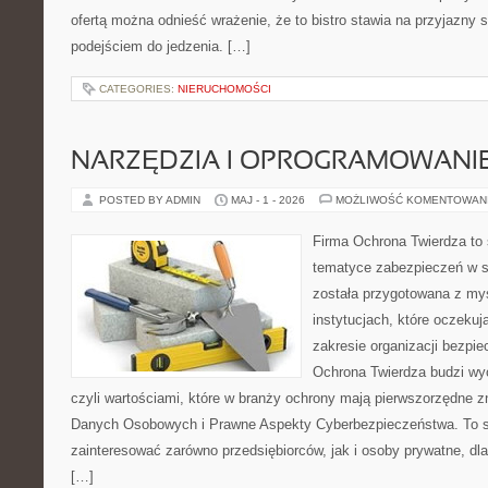
ofertą można odnieść wrażenie, że to bistro stawia na przyjazny 
podejściem do jedzenia. […]
CATEGORIES:
NIERUCHOMOŚCI
NARZĘDZIA I OPROGRAMOWANI
POSTED BY ADMIN
MAJ - 1 - 2026
MOŻLIWOŚĆ KOMENTOWAN
Firma Ochrona Twierdza to s
tematyce zabezpieczeń w s
została przygotowana z myś
instytucjach, które oczekuj
zakresie organizacji bezp
Ochrona Twierdza budzi wyo
czyli wartościami, które w branży ochrony mają pierwszorzędne 
Danych Osobowych i Prawne Aspekty Cyberbezpieczeństwa. To s
zainteresować zarówno przedsiębiorców, jak i osoby prywatne, dl
[…]