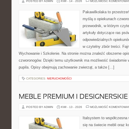
POSTED BY ADMIN
KWI - 14 - 2026
MOŻLIWOŚĆ KOMENTOWA
Pakawilkolaka to przestrzeń
myślą o opiekunach czwor
przewodnik, w którym czyte
artykuły dotyczące ras psó
odpowiedzialnych opiekunów
w czytelny zbiór treści. Fa
Wychowanie i Szkolenie. Na stronie można znaleźć obszerne opi
czworonogów. Dzięki temu użytkownik ma możliwość świadomie 
pupila. Opisy obejmują zachowanie zwierząt, a także […]
CATEGORIES:
NIERUCHOMOŚCI
MEBLE PREMIUM I DESIGNERSKIE
POSTED BY ADMIN
KWI - 13 - 2026
MOŻLIWOŚĆ KOMENTOWA
Italsystem to współczesna w
się na świecie mebli oraz 