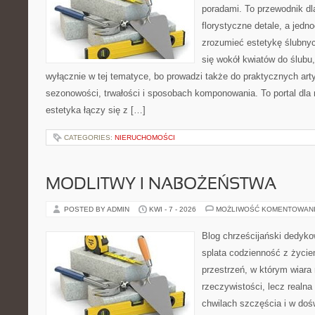
poradami. To przewodnik dl
florystyczne detale, a jedn
zrozumieć estetykę ślubnyc
się wokół kwiatów do ślubu,
wyłącznie w tej tematyce, bo prowadzi także do praktycznych arty
sezonowości, trwałości i sposobach komponowania. To portal dla m
estetyka łączy się z […]
CATEGORIES:
NIERUCHOMOŚCI
MODLITWY I NABOŻEŃSTWA
POSTED BY ADMIN
KWI - 7 - 2026
MOŻLIWOŚĆ KOMENTOWAN
Blog chrześcijański dedykow
splata codzienność z życi
przestrzeń, w którym wiara 
rzeczywistości, lecz realn
chwilach szczęścia i w doś