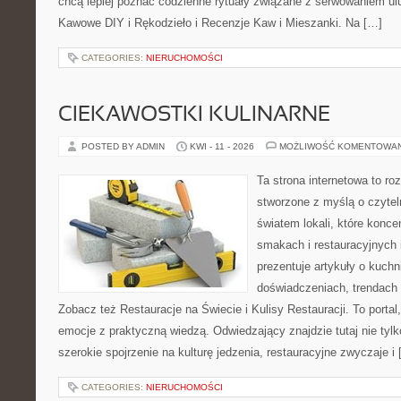
chcą lepiej poznać codzienne rytuały związane z serwowaniem u
Kawowe DIY i Rękodzieło i Recenzje Kaw i Mieszanki. Na […]
CATEGORIES:
NIERUCHOMOŚCI
CIEKAWOSTKI KULINARNE
POSTED BY ADMIN
KWI - 11 - 2026
MOŻLIWOŚĆ KOMENTOWA
Ta strona internetowa to r
stworzone z myślą o czyte
światem lokali, które konce
smakach i restauracyjnych 
prezentuje artykuły o kuchn
doświadczeniach, trendach i
Zobacz też Restauracje na Świecie i Kulisy Restauracji. To portal,
emocje z praktyczną wiedzą. Odwiedzający znajdzie tutaj nie tylko
szerokie spojrzenie na kulturę jedzenia, restauracyjne zwyczaje i
CATEGORIES:
NIERUCHOMOŚCI