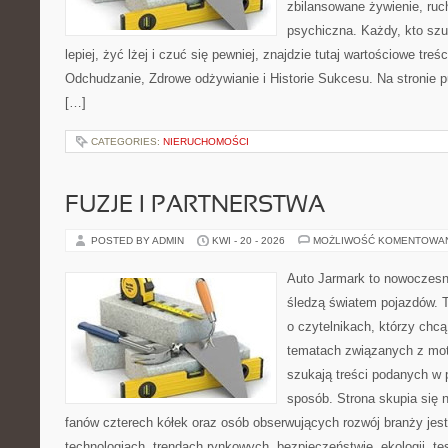
zbilansowane żywienie, ruc
psychiczna. Każdy, kto szu
lepiej, żyć lżej i czuć się pewniej, znajdzie tutaj wartościowe treś
Odchudzanie, Zdrowe odżywianie i Historie Sukcesu. Na stronie p
[…]
CATEGORIES:
NIERUCHOMOŚCI
FUZJE I PARTNERSTWA
POSTED BY ADMIN
KWI - 20 - 2026
MOŻLIWOŚĆ KOMENTOWA
Auto Jarmark to nowoczesna
śledzą światem pojazdów. 
o czytelnikach, którzy chc
tematach związanych z mot
szukają treści podanych w 
sposób. Strona skupia się 
fanów czterech kółek oraz osób obserwujących rozwój branży jes
technologiach, trendach rynkowych, bezpieczeństwie, ekologii, t