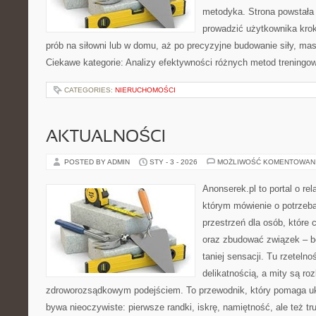
metodyka. Strona powstała
prowadzić użytkownika krok
prób na siłowni lub w domu, aż po precyzyjne budowanie siły, mas
Ciekawe kategorie: Analizy efektywności różnych metod treningo
CATEGORIES:
NIERUCHOMOŚCI
AKTUALNOŚCI
POSTED BY ADMIN
STY - 3 - 2026
MOŻLIWOŚĆ KOMENTOWAN
Anonserek.pl to portal o rel
którym mówienie o potrzeb
przestrzeń dla osób, które 
oraz zbudować związek – be
taniej sensacji. Tu rzetelno
delikatnością, a mity są ro
zdroworozsądkowym podejściem. To przewodnik, który pomaga uk
bywa nieoczywiste: pierwsze randki, iskrę, namiętność, ale też t