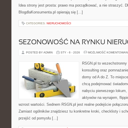
Idea strony jest prosta: prawo ma porządkować, a nie straszyć. Dl
BlogdlaKonsumenta.pl opierają się […]
CATEGORIES:
NIERUCHOMOŚCI
SEZONOWOŚĆ NA RYNKU NIER
POSTED BY ADMIN
STY - 6 - 2026
MOŻLIWOŚĆ KOMENTOWAN
RSGN.pl to wszechstronny s
konsulting oraz pomnażani
domy od A do Z. To miejsce
chcą podejmować świadome 
nabyciu pierwszego lokum, 
aktywów na wynajem, flippi
wzrost wartości. Sednem RSGN.pl jest realne podejście połączon
Zamiast ogólników znajdziesz tu konkretne kroki, checklisty i sc
przejść od pomysłu […]