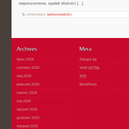
nieporozumienia, spadek bliskości […]
CATEGORIES:
NIERUCHOMOŚCI
Archives
Meta
lipiec 2026
Zaloguj się
czerwiec 2026
Valid
XHTML
maj 2026
XFN
kwiecień 2026
WordPress
marzec 2026
luty 2026
styczeń 2026
grudzień 2025
listopad 2025