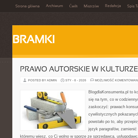
Archiwum
Redakcja
Strona główna
Ćwik
Mistrzów
Spis T
BRAMKI
PRAWO AUTORSKIE W KULTURZE 
POSTED BY ADMIN
STY - 6 - 2026
MOŻLIWOŚĆ KOMENTOWAN
BlogdlaKonsumenta.pl to ko
się na tym, co w codziennym
zaskoczyć: prawach konsu
cywilistycznych pokazanyc
powstało po to, aby przepis
język paragrafów, zamienić 
któremu wiesz, co Ci wolno w sporze ze sprzedawcą, usługodawcą