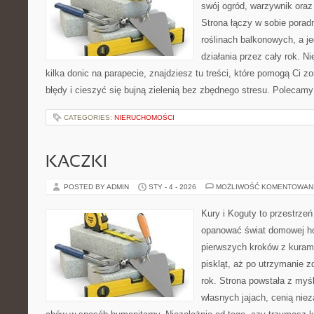
swój ogród, warzywnik ora
Strona łączy w sobie porad
roślinach balkonowych, a je
działania przez cały rok. N
kilka donic na parapecie, znajdziesz tu treści, które pomogą Ci z
błędy i cieszyć się bujną zielenią bez zbędnego stresu. Polecam
CATEGORIES:
NIERUCHOMOŚCI
KACZKI
POSTED BY ADMIN
STY - 4 - 2026
MOŻLIWOŚĆ KOMENTOWAN
Kury i Koguty to przestrzeń
opanować świat domowej ho
pierwszych kroków z kuram
piskląt, aż po utrzymanie 
rok. Strona powstała z myśl
własnych jajach, cenią nie