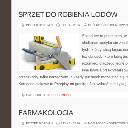
SPRZĘT DO ROBIENIA LODÓW
POSTED BY ADMIN
STY - 4 - 2026
MOŻLIWOŚĆ KOMENTOWAN
Speed-Ice to przestrzeń, w 
słodkości spotyka się z do
tych, którzy chcą kręcić d
też dla osób, które lubią t
rozumieć, dlaczego jedne p
inne bywają przekrystalizow
przeszkodą, tylko narzędziem, a każdy pucharek może stać się 
Kategorie ciekawe to Przepisy na granitę i Jak wybrać maszynkę
CATEGORIES:
NIERUCHOMOŚCI
FARMAKOLOGIA
POSTED BY ADMIN
STY - 3 - 2026
MOŻLIWOŚĆ KOMENTOWAN