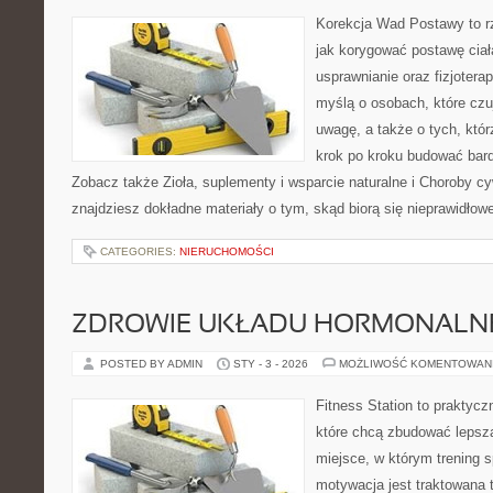
Korekcja Wad Postawy to r
jak korygować postawę ciał
usprawnianie oraz fizjotera
myślą o osobach, które czuj
uwagę, a także o tych, któr
krok po kroku budować bardz
Zobacz także Zioła, suplementy i wsparcie naturalne i Choroby cyw
znajdziesz dokładne materiały o tym, skąd biorą się nieprawidło
CATEGORIES:
NIERUCHOMOŚCI
ZDROWIE UKŁADU HORMONALNE
POSTED BY ADMIN
STY - 3 - 2026
MOŻLIWOŚĆ KOMENTOWAN
Fitness Station to praktycz
które chcą zbudować lepszą
miejsce, w którym trening s
motywacja jest traktowana 