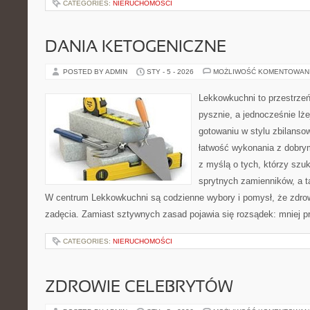
CATEGORIES:
NIERUCHOMOŚCI
DANIA KETOGENICZNE
POSTED BY ADMIN
STY - 5 - 2026
MOŻLIWOŚĆ KOMENTOWAN
Lekkowkuchni to przestrzeń
pysznie, a jednocześnie lżej
gotowaniu w stylu zbilanso
łatwość wykonania z dobry
z myślą o tych, którzy szuk
sprytnych zamienników, a ta
W centrum Lekkowkuchni są codzienne wybory i pomysł, że zdro
zadęcia. Zamiast sztywnych zasad pojawia się rozsądek: mniej pr
CATEGORIES:
NIERUCHOMOŚCI
ZDROWIE CELEBRYTÓW