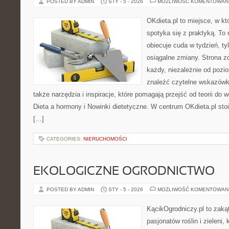
POSTED BY ADMIN
STY - 5 - 2026
MOŻLIWOŚĆ KOMENTOWAN
OKdieta.pl to miejsce, w k
spotyka się z praktyką. To n
obiecuje cuda w tydzień, ty
osiągalne zmiany. Strona z
każdy, niezależnie od pozi
znaleźć czytelne wskazówki
także narzędzia i inspiracje, które pomagają przejść od teorii do
Dieta a hormony i Nowinki dietetyczne. W centrum OKdieta.pl sto
[…]
CATEGORIES:
NIERUCHOMOŚCI
EKOLOGICZNE OGRODNICTWO
POSTED BY ADMIN
STY - 5 - 2026
MOŻLIWOŚĆ KOMENTOWAN
KącikOgrodniczy.pl to zaką
pasjonatów roślin i zieleni,