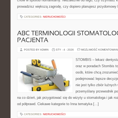
chów w sposób humanitarny. Niezależnie od tego, czy trzymasz k
prowadzisz większą zagrodę, czy dopiero planujesz przydomowy k
CATEGORIES:
NIERUCHOMOŚCI
ABC TERMINOLOGII STOMATOLO
PACJENTA
POSTED BY ADMIN
STY - 4 - 2026
MOŻLIWOŚĆ KOMENTOWAN
STOMBIS – lekarz dentysta
oraz w poradach Stombis to
osób, które chcą zrozumieć
podejmować lepsze decyzje 
nie jest tylko zbiór luźnyc
przemyślany przewodnik po
na co dzień, jak przygotować się do wizyty u stomatologa i jak ro
od półprawd. Ciekawe kategorie to Inna tematyka […]
CATEGORIES:
NIERUCHOMOŚCI