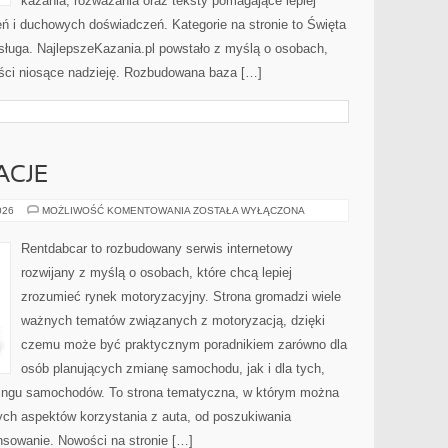
kazania, rozważania oraz teksty pomagające lepiej
 i duchowych doświadczeń. Kategorie na stronie to Święta
osługa. NajlepszeKazania.pl powstało z myślą o osobach,
reści niosące nadzieję. Rozbudowana baza […]
ACJE
TRENDY
026
MOŻLIWOŚĆ KOMENTOWANIA
ZOSTAŁA WYŁĄCZONA
I
INNOWACJE
Rentdabcar to rozbudowany serwis internetowy
rozwijany z myślą o osobach, które chcą lepiej
zrozumieć rynek motoryzacyjny. Strona gromadzi wiele
ważnych tematów związanych z motoryzacją, dzięki
czemu może być praktycznym poradnikiem zarówno dla
osób planujących zmianę samochodu, jak i dla tych,
easingu samochodów. To strona tematyczna, w którym można
ych aspektów korzystania z auta, od poszukiwania
sowanie. Nowości na stronie […]