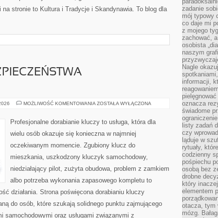
paradoksalni
zadanie sobi
na stronie to Kultura i Tradycje i Skandynawia. To blog dla
mój typowy d
co daje mi p
z mojego tyg
zachować, a
osobista „di
naszym grafi
przyzwyczaj
Nagle okazu
ZPIECZEŃSTWA
spotkaniami,
informacji, k
reagowaniem 
pielęgnować 
oznacza rezy
PRZYSZŁOŚĆ
 2026
MOŻLIWOŚĆ KOMENTOWANIA
ZOSTAŁA WYŁĄCZONA
BEZPIECZEŃSTWA
świadome pr
SAMOCHODÓW
ograniczenie
Profesjonalne dorabianie kluczy to usługa, która dla
listy zadań 
czy wprowadz
wielu osób okazuje się konieczna w najmniej
ląduje w szu
oczekiwanym momencie. Zgubiony klucz do
rytuały, któr
codzienny s
mieszkania, uszkodzony kluczyk samochodowy,
pośpiechu po
niedziałający pilot, zużyta obudowa, problem z zamkiem
osobą bez ze
drobne decyz
albo potrzeba wykonania zapasowego kompletu to
który inacze
elementem p
ność działania. Strona poświęcona dorabianiu kluczy
porządkowani
waną do osób, które szukają solidnego punktu zajmującego
otacza, tym
mózg. Bałag
mi samochodowymi oraz usługami związanymi z