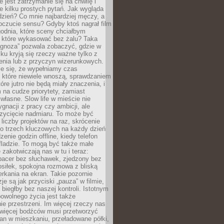
e jest zatrzymanie się na chwilę i
e kilku prostych pytań. Jak wygląda
zień? Co mnie najbardziej męczy, a
oczucie sensu? Gdyby ktoś nagrał film
odnia, które sceny chciałbym
 które wykasować bez żalu? Taka
agnoza” pozwala zobaczyć, gdzie w
ku kryją się rzeczy ważne tylko z
enia lub z przyczyn wizerunkowych.
je się, że wypełniamy czas
 które niewiele wnoszą, sprawdzaniem
tóre jutro nie będą miały znaczenia, i
na cudze priorytety, zamiast
własne. Slow life w mieście nie
gnacji z pracy czy ambicji, ale
zycięcie nadmiaru. To może być
 liczby projektów na raz, skrócenie
do trzech kluczowych na każdy dzień
enie godzin offline, kiedy telefon
fladzie. To mogą być także małe
e zakotwiczają nas w tu i teraz:
pacer bez słuchawek, zjedzony bez
siłek, spokojna rozmowa z bliską
rkania na ekran. Takie pozornie
je są jak przyciski „pauza” w filmie,
j biegłby bez naszej kontroli. Istotnym
owolnego życia jest także
e przestrzeni. Im więcej rzeczy nas
 więcej bodźców musi przetworzyć
an w mieszkaniu, przeładowane półki,