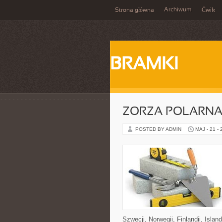
Archiwum
Strona główna
Ćwik
BRAMKI
ZORZA POLARNA 
POSTED BY ADMIN
MAJ - 21 -
Szwecji, Norwegii, Finlandii, Islan