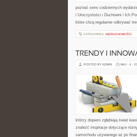
poznać sens codziennych wydarzeń
i Uroczystości i Duchowni i Ich P
które chcą regularnie odkrywać t
CATEGORIES:
NIERUCHOMOŚCI
TRENDY I INNOW
POSTED BY ADMIN
MAJ - 4 - 2
którzy dopiero zgłębiają świat l
znaleźć inspiracje dotyczące różn
samochodu używanego aż po finan