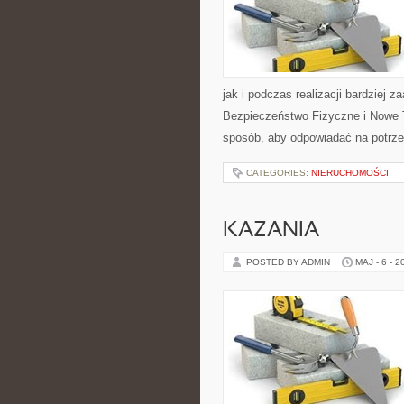
jak i podczas realizacji bardziej 
Bezpieczeństwo Fizyczne i Nowe T
sposób, aby odpowiadać na potrze
CATEGORIES:
NIERUCHOMOŚCI
KAZANIA
POSTED BY ADMIN
MAJ - 6 - 2