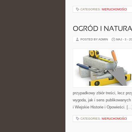
CATEGORIES:
NIERUCHOMOŚCI
OGRÓD I NATUR
POSTED BY ADMIN
MAJ - 3 - 2
przypadkowy zbiór treści, lecz pr
wygoda, jak i sens publikowanych 
i Wiejskie Historie i Opowieści. […
CATEGORIES:
NIERUCHOMOŚCI