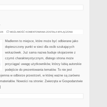
A
OGRÓD
026
MOŻLIWOŚĆ KOMENTOWANIA
ZOSTAŁA WYŁĄCZONA
I
NATURA
Madlennn to miejsce, które może być odbierane jako
dopieszczony punkt w sieci dla osób szukających
wskazówek. Już sama nazwa buduje skojarzenie z
czymś charakterystycznym, dlatego strona może
przyciągać uwagę użytkowników, którzy lubią autorskie
podejście do prezentowania tematów. To nie jest
zyjemna w odbiorze przestrzeń, w której ważne są zarówno
materiałów. Nowości na stronie: Zwierzęta w Gospodarstwie
]