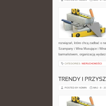
rozwiązań, które chcą zadbać o n
Szampany i Wina Musujące i Wina 
barmaństwem, organizacją wydarze
CATEGORIES:
NIERUCHOMOŚCI
TRENDY I PRZYS
POSTED BY ADMIN
MAJ - 8 - 2