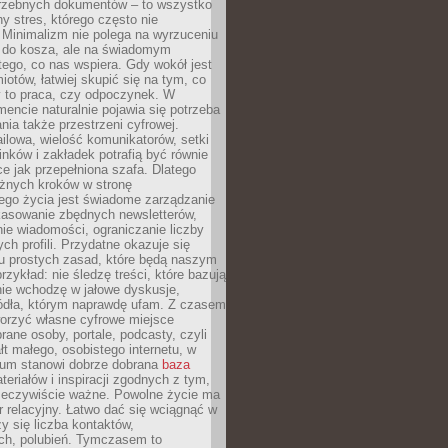
trzebnych dokumentów – to wszystko
hy stres, którego często nie
Minimalizm nie polega na wyrzuceniu
 do kosza, ale na świadomym
tego, co nas wspiera. Gdy wokół jest
iotów, łatwiej skupić się na tym, co
y to praca, czy odpoczynek. W
ncie naturalnie pojawia się potrzeba
ia także przestrzeni cyfrowej.
lowa, wielość komunikatorów, setki
inków i zakładek potrafią być równie
ce jak przepełniona szafa. Dlatego
żnych kroków w stronę
ego życia jest świadome zarządzanie
kasowanie zbędnych newsletterów,
ie wiadomości, ograniczanie liczby
h profili. Przydatne okazuje się
ku prostych zasad, które będą naszym
przykład: nie śledzę treści, które bazują
nie wchodzę w jałowe dyskusje,
ódła, którym naprawdę ufam. Z czasem
rzyć własne cyfrowe miejsce
rane osoby, portale, podcasty, czyli
łt małego, osobistego internetu, w
rum stanowi dobrze dobrana
baza
eriałów i inspiracji zgodnych z tym,
rzeczywiście ważne. Powolne życie ma
 relacyjny. Łatwo dać się wciągnąć w
czy się liczba kontaktów,
ch, polubień. Tymczasem to