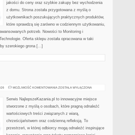
jakości do ceny oraz szybkie zakupy bez wychodzenia
z domu. Strona została przygotowana z myślą o
użytkownikach poszukujących praktycznych produktów,
które sprawdzą się zarówno w codziennym użytkowaniu,
zaawansowanych potrzeb. Nowości to Monitoring i
echnologie. Oferta sklepu została opracowana w taki
by szerokiego grona […]
KAZANIA
026
MOŻLIWOŚĆ KOMENTOWANIA
ZOSTAŁA WYŁĄCZONA
Serwis NajlepszeKazania.pl to innowacyjne miejsce
stworzone z myślą o osobach, które pragną odnaleźć
wartościowych treści związanych z wiarą,
chrześcijaństwem oraz codzienną refleksją. To
przestrzeń, w której odbiorcy mogą odnaleźć inspirujące