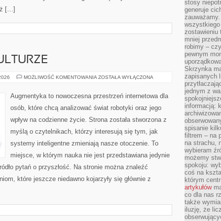
stosy niepo
ż […]
generuje cic
zauważamy. 
wszystkiego
zostawieniu 
mniej przedm
robimy – cz
pewnym mome
ULTURZE
uporządkowan
Skrzynka mai
zapisanych l
CYBERPUNK
 2026
MOŻLIWOŚĆ KOMENTOWANIA
ZOSTAŁA WYŁĄCZONA
W
przytłaczają
KULTURZE
jednym z wa
Augmentyka to nowoczesna przestrzeń internetowa dla
spokojniejsz
informacją: 
osób, które chcą analizować świat robotyki oraz jego
archiwizowan
wpływ na codzienne życie. Strona została stworzona z
obserwowanyc
spisanie kil
myślą o czytelnikach, którzy interesują się tym, jak
filtrem – na 
na strachu, 
systemy inteligentne zmieniają nasze otoczenie. To
wybieram źr
miejsce, w którym nauka nie jest przedstawiana jedynie
możemy stwo
spokoju: wyb
źródło pytań o przyszłość. Na stronie można znaleźć
coś na kszta
iom, które jeszcze niedawno kojarzyły się głównie z
którym cent
artykułów
mat
co dla nas 
także wymiar
iluzję, że li
obserwujący