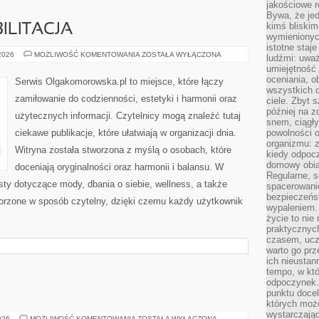
jakościowe re
Bywa, że je
kimś bliskim
ILITACJA
wymienionyc
istotne staj
ZDROWIE
 2026
MOŻLIWOŚĆ KOMENTOWANIA
ZOSTAŁA WYŁĄCZONA
ludźmi: uwa
I
umiejętność
REHABILITACJA
oceniania, o
Serwis Olgakomorowska.pl to miejsce, które łączy
wszystkich 
zamiłowanie do codzienności, estetyki i harmonii oraz
ciele. Zbyt 
później na z
użytecznych informacji. Czytelnicy mogą znaleźć tutaj
snem, ciągł
ciekawe publikacje, które ułatwiają w organizacji dnia.
powolności 
organizmu: z
Witryna została stworzona z myślą o osobach, które
kiedy odpocz
domowy obia
doceniają oryginalności oraz harmonii i balansu. W
Regularne, s
sty dotyczące mody, dbania o siebie, wellness, a także
spacerowanie
bezpieczeńst
tworzone w sposób czytelny, dzięki czemu każdy użytkownik
wypaleniem.
życie to nie
praktycznych
czasem, ucz
warto go pr
ich nieustan
tempo, w któ
odpoczynek. 
punktu docel
których może
wystarczają
ŚWIAT
026
MOŻLIWOŚĆ KOMENTOWANIA
ZOSTAŁA WYŁĄCZONA