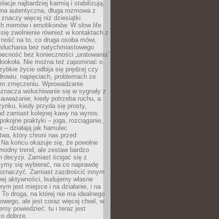
lacje najbardziej karmią i stabilizują.
dna autentyczna, długa rozmowa z
 znaczy więcej niż dziesiątki
h memów i emotikonów. W slow life
e się zwolnienie również w kontaktach z
żność na to, co druga osoba mówi,
 słuchania bez natychmiastowego
becność bez konieczności „uratowania”
dookoła. Nie można też zapominać o
szybkie życie odbija się prędzej czy
drowiu: napięciach, problemach ze
ym zmęczeniu. Wprowadzanie
oznacza wsłuchiwanie się w sygnały z
auważanie, kiedy potrzeba ruchu, a
ynku, kiedy przyda się prosty,
d zamiast kolejnej kawy na wynos.
pokojne praktyki – joga, rozciąganie,
 – działają jak hamulec
wa, który chroni nas przed
 Na końcu okazuje się, że powolne
 modny trend, ale zestaw bardzo
 decyzji. Zamiast ścigać się z
ymy się wybierać, na co naprawdę
zeznaczyć. Zamiast zazdrościć innym
nej aktywności, budujemy własne
rym jest miejsce i na działanie, i na
To droga, na której nie ma idealnego
owego, ale jest coraz więcej chwil, w
my powiedzieć: tu i teraz jest
co dobrze.