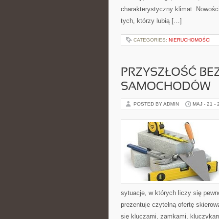
charakterystyczny klimat. Nowości 
tych, którzy lubią […]
CATEGORIES:
NIERUCHOMOŚCI
PRZYSZŁOŚĆ BE
SAMOCHODÓW
POSTED BY ADMIN
MAJ - 21 -
sytuacje, w których liczy się pew
prezentuje czytelną ofertę skiero
się kluczami, zamkami, kluczyka