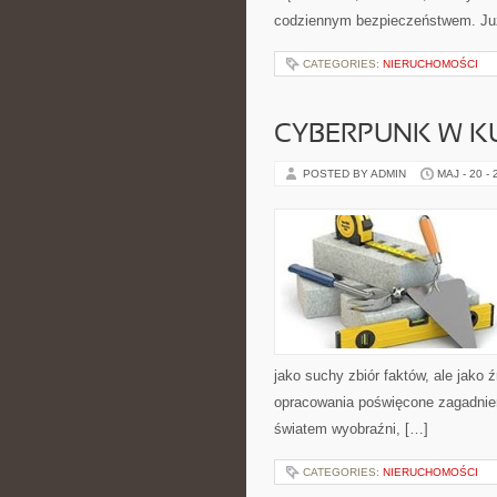
codziennym bezpieczeństwem. Ju
CATEGORIES:
NIERUCHOMOŚCI
CYBERPUNK W K
POSTED BY ADMIN
MAJ - 20 -
jako suchy zbiór faktów, ale jako 
opracowania poświęcone zagadnien
światem wyobraźni, […]
CATEGORIES:
NIERUCHOMOŚCI