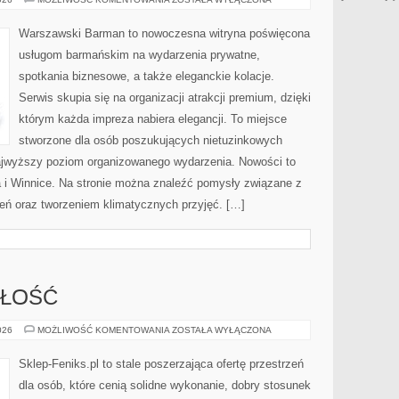
WÓDKI
Warszawski Barman to nowoczesna witryna poświęcona
usługom barmańskim na wydarzenia prywatne,
spotkania biznesowe, a także eleganckie kolacje.
Serwis skupia się na organizacji atrakcji premium, dzięki
którym każda impreza nabiera elegancji. To miejsce
stworzone dla osób poszukujących nietuzinkowych
ajwyższy poziom organizowanego wydarzenia. Nowości to
i Winnice. Na stronie można znaleźć pomysły związane z
ń oraz tworzeniem klimatycznych przyjęć. […]
ZŁOŚĆ
TRENDY
026
MOŻLIWOŚĆ KOMENTOWANIA
ZOSTAŁA WYŁĄCZONA
I
PRZYSZŁOŚĆ
Sklep-Feniks.pl to stale poszerzająca ofertę przestrzeń
dla osób, które cenią solidne wykonanie, dobry stosunek