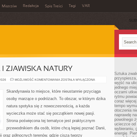
Redakcja
Tagi
VAR
Mistrzów
Spis Treści
SUB
I ZJAWISKA NATURY
Sztuka zwaln
przyspiesza
ZORZA
 2026
MOŻLIWOŚĆ KOMENTOWANIA
ZOSTAŁA WYŁĄCZONA
wyjść na uli
POLARNA
I
jednego miej
ZJAWISKA
Skandynawia to miejsce, które nieustannie przyciąga
oczami utkwi
NATURY
rytmu powiad
osoby marzące o podróżach. To obszar, w którym dzika
coraz więcej 
tempo wymus
natura spotyka się z nowoczesnością, a każda
otoczenia ni
wycieczka może stać się początkiem nowej pasji.
naprawdę nam
powolnego ży
Strona poświęcona tej tematyce jest praktycznym
ucieczce od 
przewodnikiem dla osób, które chcą lepiej poznać Danii,
wybieraniu,
energię. Pi
dii oraz północnych terenów, gdzie cisza tworzy