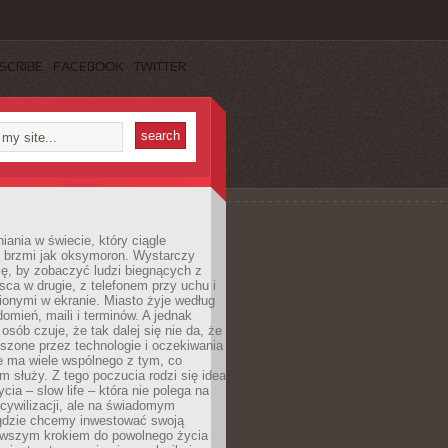
SCRIBE
FACEBOOK
TWITTER
iania w świecie, który ciągle
, brzmi jak oksymoron. Wystarczy
cę, by zobaczyć ludzi biegnących z
sca w drugie, z telefonem przy uchu i
onymi w ekranie. Miasto żyje według
omień, maili i terminów. A jednak
osób czuje, że tak dalej się nie da, że
zone przez technologie i oczekiwania
e ma wiele wspólnego z tym, co
 służy. Z tego poczucia rodzi się idea
cia – slow life – która nie polega na
cywilizacji, ale na świadomym
 gdzie chcemy inwestować swoją
erwszym krokiem do powolnego życia