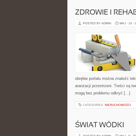
ZDROWIE I REHAB
POSTED BY ADMIN
MAJ - 10 -
obrębie portalu można znaleźć tek
aranżacji przestrzeni. Treści są 
mogą bez problemu odkryć […]
CATEGORIES:
NIERUCHOMOŚCI
ŚWIAT WÓDKI
POSTED BY ADMIN
MAJ - 9 - 2