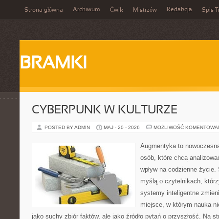
Archiwum
Redakcja
Strona główna
Ćwik
Mistrzów
Spis T
BRAMKI
CYBERPUNK W KULTURZE
POSTED BY ADMIN
MAJ - 20 - 2026
MOŻLIWOŚĆ KOMENTOWA
Augmentyka to nowoczesna 
osób, które chcą analizować
wpływ na codzienne życie. 
myślą o czytelnikach, którzy
systemy inteligentne zmien
miejsce, w którym nauka ni
jako suchy zbiór faktów, ale jako źródło pytań o przyszłość. Na 