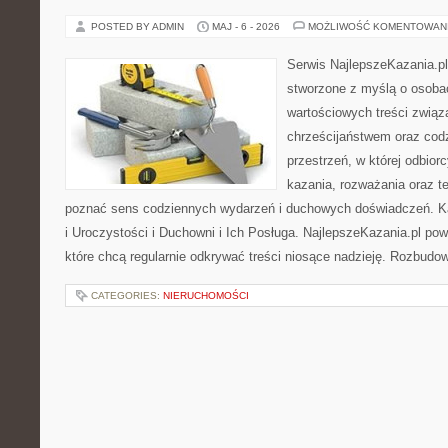
POSTED BY ADMIN
MAJ - 6 - 2026
MOŻLIWOŚĆ KOMENTOWAN
Serwis NajlepszeKazania.pl
stworzone z myślą o osobac
wartościowych treści związ
chrześcijaństwem oraz codz
przestrzeń, w której odbior
kazania, rozważania oraz t
poznać sens codziennych wydarzeń i duchowych doświadczeń. Kat
i Uroczystości i Duchowni i Ich Posługa. NajlepszeKazania.pl po
które chcą regularnie odkrywać treści niosące nadzieję. Rozbud
CATEGORIES:
NIERUCHOMOŚCI