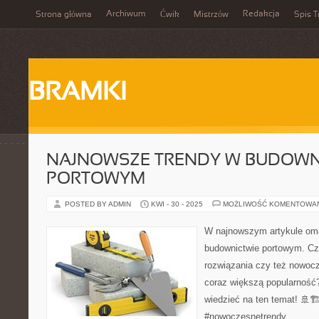
Archiwum
Redakcja
Strona główna
Ćwik
Mistrzów
Spis T
BRAMKI
NAJNOWSZE TRENDY W BUDOWN
PORTOWYM
POSTED BY ADMIN
KWI - 30 - 2025
MOŻLIWOŚĆ KOMENTOWA
W najnowszym artykule oma
budownictwie portowym. Cz
rozwiązania czy też nowoc
coraz większą popularność
wiedzieć na ten temat! 🚢
#nowoczesnetrendy