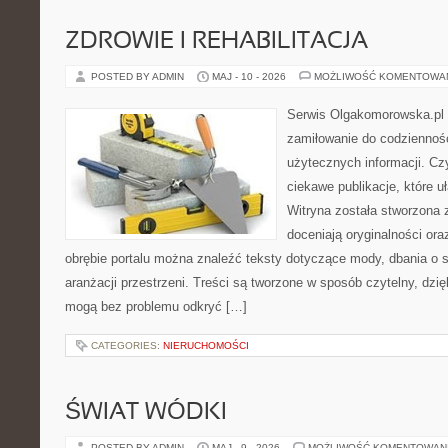
ZDROWIE I REHABILITACJA
POSTED BY ADMIN
MAJ - 10 - 2026
MOŻLIWOŚĆ KOMENTOWA
Serwis Olgakomorowska.pl t
zamiłowanie do codzienności
użytecznych informacji. Cz
ciekawe publikacje, które uł
Witryna została stworzona 
doceniają oryginalności ora
obrębie portalu można znaleźć teksty dotyczące mody, dbania o si
aranżacji przestrzeni. Treści są tworzone w sposób czytelny, dz
mogą bez problemu odkryć […]
CATEGORIES:
NIERUCHOMOŚCI
ŚWIAT WÓDKI
POSTED BY ADMIN
MAJ - 9 - 2026
MOŻLIWOŚĆ KOMENTOWAN