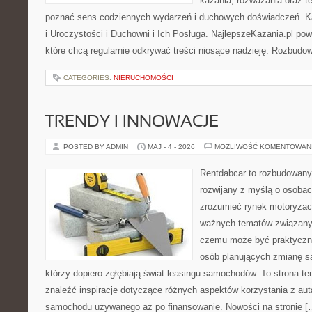
kazania, rozważania oraz t
poznać sens codziennych wydarzeń i duchowych doświadczeń. Kat
i Uroczystości i Duchowni i Ich Posługa. NajlepszeKazania.pl po
które chcą regularnie odkrywać treści niosące nadzieję. Rozbud
CATEGORIES:
NIERUCHOMOŚCI
TRENDY I INNOWACJE
POSTED BY ADMIN
MAJ - 4 - 2026
MOŻLIWOŚĆ KOMENTOWAN
Rentdabcar to rozbudowany 
rozwijany z myślą o osobach
zrozumieć rynek motoryzacy
ważnych tematów związanyc
czemu może być praktyczn
osób planujących zmianę sa
którzy dopiero zgłębiają świat leasingu samochodów. To strona 
znaleźć inspiracje dotyczące różnych aspektów korzystania z aut
samochodu używanego aż po finansowanie. Nowości na stronie [