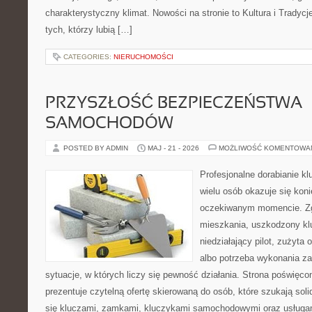
charakterystyczny klimat. Nowości na stronie to Kultura i Tradycj
tych, którzy lubią […]
CATEGORIES:
NIERUCHOMOŚCI
PRZYSZŁOŚĆ BEZPIECZEŃSTWA
SAMOCHODÓW
POSTED BY ADMIN
MAJ - 21 - 2026
MOŻLIWOŚĆ KOMENTOWA
Profesjonalne dorabianie klu
wielu osób okazuje się kon
oczekiwanym momencie. Zg
mieszkania, uszkodzony k
niedziałający pilot, zużyt
albo potrzeba wykonania z
sytuacje, w których liczy się pewność działania. Strona poświęco
prezentuje czytelną ofertę skierowaną do osób, które szukają so
się kluczami, zamkami, kluczykami samochodowymi oraz usługa