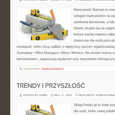
Warszawski Barman to now
usługom barmańskim na wy
spotkania biznesowe, a tak
Serwis skupia się na organi
którym każda impreza nabie
stworzone dla osób poszuk
rozwiązań, które chcą zadbać o najwyższy poziom organizowaneg
Szampany i Wina Musujące i Wina i Winnice. Na stronie można 
barmaństwem, organizacją wydarzeń oraz tworzeniem klimatyczny
CATEGORIES:
NIERUCHOMOŚCI
TRENDY I PRZYSZŁOŚĆ
POSTED BY ADMIN
MAJ - 8 - 2026
MOŻLIWOŚĆ KOMENTOWAN
Sklep-Feniks.pl to stale po
dla osób, które cenią soli