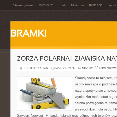
Archiwum
Redakcja
Strona główna
Ćwik
Mistrzów
Spis T
BRAMKI
ZORZA POLARNA I ZJAWISKA NA
POSTED BY ADMIN
MAJ - 21 - 2026
MOŻLIWOŚĆ KOMENTOWA
Skandynawia to miejsce, kt
osoby marzące o podróżach
natura spotyka się z nowoc
wycieczka może stać się po
Strona poświęcona tej tema
przewodnikiem dla osób, któ
Szwecji, Norwegii, Finlandii, Islandii oraz północnych terenów, gd