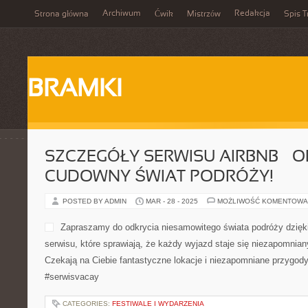
Archiwum
Redakcja
Strona główna
Ćwik
Mistrzów
Spis T
BRAMKI
SZCZEGÓŁY SERWISU AIRBNB – 
CUDOWNY ŚWIAT PODRÓŻY!
POSTED BY ADMIN
MAR - 28 - 2025
MOŻLIWOŚĆ KOMENTOWA
Zapraszamy do odkrycia niesamowitego świata podróży dzięki
serwisu, które sprawiają, że każdy wyjazd staje się niezapomni
Czekają na Ciebie fantastyczne lokacje i niezapomniane przygody
#serwisvacay
CATEGORIES:
FESTIWALE I WYDARZENIA