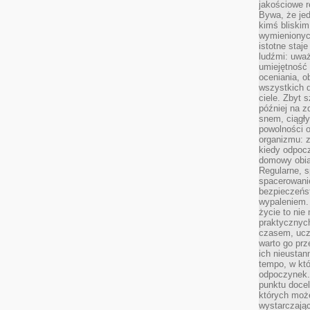
jakościowe re
Bywa, że je
kimś bliskim
wymienionyc
istotne staj
ludźmi: uwa
umiejętność
oceniania, o
wszystkich 
ciele. Zbyt 
później na z
snem, ciągł
powolności 
organizmu: z
kiedy odpocz
domowy obia
Regularne, s
spacerowanie
bezpieczeńst
wypaleniem.
życie to nie
praktycznych
czasem, ucz
warto go pr
ich nieustan
tempo, w któ
odpoczynek. 
punktu docel
których może
wystarczają