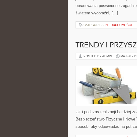
opracowania poświęcone zagadnien
światem wyobraźni, […]
CATEGORIES:
NIERUCHOMOŚCI
TRENDY I PRZYS
POSTED BY ADMIN
MAJ - 8 - 2
jak i podczas realizacji bardziej 
Bezpieczeństwo Fizyczne i Nowe T
sposób, aby odpowiadać na potrze