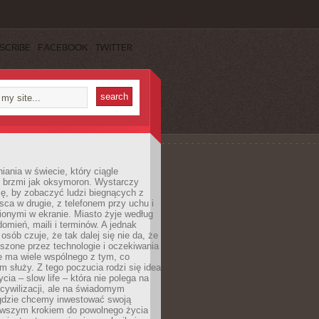
SCRIBE
FACEBOOK
TWITTER
iania w świecie, który ciągle
, brzmi jak oksymoron. Wystarczy
cę, by zobaczyć ludzi biegnących z
sca w drugie, z telefonem przy uchu i
onymi w ekranie. Miasto żyje według
omień, maili i terminów. A jednak
osób czuje, że tak dalej się nie da, że
zone przez technologie i oczekiwania
e ma wiele wspólnego z tym, co
 służy. Z tego poczucia rodzi się idea
cia – slow life – która nie polega na
cywilizacji, ale na świadomym
 gdzie chcemy inwestować swoją
erwszym krokiem do powolnego życia