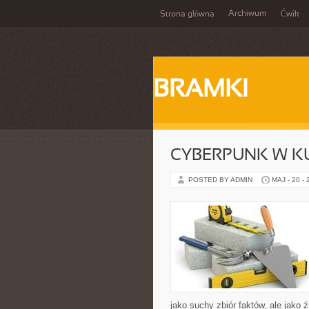
Archiwum
Strona główna
Ćwik
BRAMKI
CYBERPUNK W K
POSTED BY ADMIN
MAJ - 20 -
jako suchy zbiór faktów, ale jako 