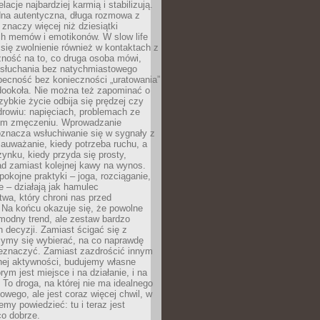
lacje najbardziej karmią i stabilizują.
dna autentyczna, długa rozmowa z
 znaczy więcej niż dziesiątki
h memów i emotikonów. W slow life
e się zwolnienie również w kontaktach z
żność na to, co druga osoba mówi,
 słuchania bez natychmiastowego
becność bez konieczności „uratowania”
dookoła. Nie można też zapominać o
szybkie życie odbija się prędzej czy
drowiu: napięciach, problemach ze
ym zmęczeniu. Wprowadzanie
oznacza wsłuchiwanie się w sygnały z
auważanie, kiedy potrzeba ruchu, a
ynku, kiedy przyda się prosty,
d zamiast kolejnej kawy na wynos.
pokojne praktyki – joga, rozciąganie,
 – działają jak hamulec
wa, który chroni nas przed
 Na końcu okazuje się, że powolne
 modny trend, ale zestaw bardzo
 decyzji. Zamiast ścigać się z
ymy się wybierać, na co naprawdę
zeznaczyć. Zamiast zazdrościć innym
nej aktywności, budujemy własne
rym jest miejsce i na działanie, i na
To droga, na której nie ma idealnego
owego, ale jest coraz więcej chwil, w
my powiedzieć: tu i teraz jest
co dobrze.