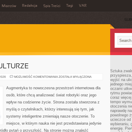
Redakcja
Tagi
VAR
Mistrzów
Spis Treści
SUB
ULTURZE
Sztuka zwaln
przyspiesza
CYBERPUNK
 2026
MOŻLIWOŚĆ KOMENTOWANIA
ZOSTAŁA WYŁĄCZONA
wyjść na uli
W
KULTURZE
jednego miej
Augmentyka to nowoczesna przestrzeń internetowa dla
oczami utkwi
rytmu powiad
osób, które chcą analizować świat robotyki oraz jego
coraz więcej 
tempo wymus
wpływ na codzienne życie. Strona została stworzona z
otoczenia ni
myślą o czytelnikach, którzy interesują się tym, jak
naprawdę nam
powolnego ży
systemy inteligentne zmieniają nasze otoczenie. To
ucieczce od 
miejsce, w którym nauka nie jest przedstawiana jedynie
wybieraniu,
energię. Pi
źródło pytań o przyszłość. Na stronie można znaleźć