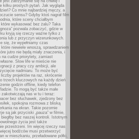
e jest zatrzymanie się na chwilę i
e kilku prostych pytań. Jak wygląda
zień? Co mnie najbardziej męczy, a
oczucie sensu? Gdyby ktoś nagrał film
odnia, które sceny chciałbym
 które wykasować bez żalu? Taka
agnoza” pozwala zobaczyć, gdzie w
ku kryją się rzeczy ważne tylko z
enia lub z przyczyn wizerunkowych.
je się, że wypełniamy czas
 które niewiele wnoszą, sprawdzaniem
tóre jutro nie będą miały znaczenia, i
na cudze priorytety, zamiast
własne. Slow life w mieście nie
gnacji z pracy czy ambicji, ale
zycięcie nadmiaru. To może być
 liczby projektów na raz, skrócenie
do trzech kluczowych na każdy dzień
enie godzin offline, kiedy telefon
fladzie. To mogą być także małe
e zakotwiczają nas w tu i teraz:
pacer bez słuchawek, zjedzony bez
siłek, spokojna rozmowa z bliską
rkania na ekran. Takie pozornie
je są jak przyciski „pauza” w filmie,
j biegłby bez naszej kontroli. Istotnym
owolnego życia jest także
e przestrzeni. Im więcej rzeczy nas
 więcej bodźców musi przetworzyć
an w mieszkaniu, przeładowane półki,