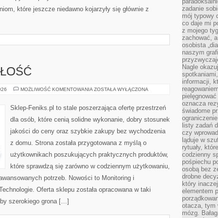
paradoksalni
zadanie sobi
iom, które jeszcze niedawno kojarzyły się głównie z
mój typowy d
co daje mi p
z mojego tyg
zachować, a
osobista „di
naszym grafi
przyzwyczaj
Nagle okazu
ZŁOŚĆ
spotkaniami,
informacji, k
reagowaniem 
TRENDY
026
MOŻLIWOŚĆ KOMENTOWANIA
ZOSTAŁA WYŁĄCZONA
I
pielęgnować 
PRZYSZŁOŚĆ
oznacza rezy
Sklep-Feniks.pl to stale poszerzająca ofertę przestrzeń
świadome pr
ograniczenie
dla osób, które cenią solidne wykonanie, dobry stosunek
listy zadań 
jakości do ceny oraz szybkie zakupy bez wychodzenia
czy wprowadz
ląduje w szu
z domu. Strona została przygotowana z myślą o
rytuały, któr
użytkownikach poszukujących praktycznych produktów,
codzienny s
pośpiechu po
które sprawdzą się zarówno w codziennym użytkowaniu,
osobą bez ze
drobne decyz
zaawansowanych potrzeb. Nowości to Monitoring i
który inacze
echnologie. Oferta sklepu została opracowana w taki
elementem p
porządkowani
by szerokiego grona […]
otacza, tym
mózg. Bałag