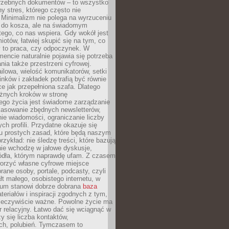
trzebnych dokumentów – to wszystko
hy stres, którego często nie
Minimalizm nie polega na wyrzuceniu
 do kosza, ale na świadomym
tego, co nas wspiera. Gdy wokół jest
iotów, łatwiej skupić się na tym, co
y to praca, czy odpoczynek. W
ncie naturalnie pojawia się potrzeba
ia także przestrzeni cyfrowej.
lowa, wielość komunikatorów, setki
inków i zakładek potrafią być równie
ce jak przepełniona szafa. Dlatego
żnych kroków w stronę
ego życia jest świadome zarządzanie
kasowanie zbędnych newsletterów,
ie wiadomości, ograniczanie liczby
h profili. Przydatne okazuje się
ku prostych zasad, które będą naszym
przykład: nie śledzę treści, które bazują
nie wchodzę w jałowe dyskusje,
ódła, którym naprawdę ufam. Z czasem
rzyć własne cyfrowe miejsce
rane osoby, portale, podcasty, czyli
łt małego, osobistego internetu, w
rum stanowi dobrze dobrana
baza
eriałów i inspiracji zgodnych z tym,
rzeczywiście ważne. Powolne życie ma
 relacyjny. Łatwo dać się wciągnąć w
czy się liczba kontaktów,
ch, polubień. Tymczasem to