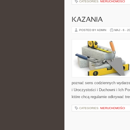
CATEGORIES:
NIERUCHOMOŚCI
KAZANIA
POSTED BY ADMIN
MAJ - 6 - 2
poznać sens codziennych wydarzeń
i Uroczystości i Duchowni i Ich P
które chcą regularnie odkrywać t
CATEGORIES:
NIERUCHOMOŚCI