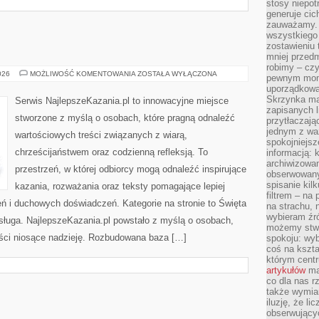
stosy niepo
generuje cic
zauważamy. 
wszystkiego
zostawieniu 
mniej przedm
robimy – cz
KAZANIA
026
MOŻLIWOŚĆ KOMENTOWANIA
ZOSTAŁA WYŁĄCZONA
pewnym mome
uporządkowan
Skrzynka mai
Serwis NajlepszeKazania.pl to innowacyjne miejsce
zapisanych l
stworzone z myślą o osobach, które pragną odnaleźć
przytłaczają
jednym z wa
wartościowych treści związanych z wiarą,
spokojniejsz
chrześcijaństwem oraz codzienną refleksją. To
informacją: 
archiwizowan
przestrzeń, w której odbiorcy mogą odnaleźć inspirujące
obserwowanyc
spisanie kil
kazania, rozważania oraz teksty pomagające lepiej
filtrem – na 
 i duchowych doświadczeń. Kategorie na stronie to Święta
na strachu, 
wybieram źr
osługa. NajlepszeKazania.pl powstało z myślą o osobach,
możemy stwo
reści niosące nadzieję. Rozbudowana baza […]
spokoju: wyb
coś na kszta
którym cent
artykułów
mat
co dla nas 
także wymiar
iluzję, że li
obserwujący