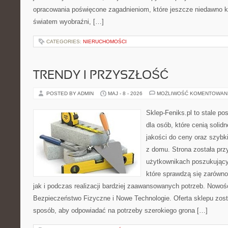
opracowania poświęcone zagadnieniom, które jeszcze niedawno ko
światem wyobraźni, […]
CATEGORIES:
NIERUCHOMOŚCI
TRENDY I PRZYSZŁOŚĆ
POSTED BY ADMIN
MAJ - 8 - 2026
MOŻLIWOŚĆ KOMENTOWAN
Sklep-Feniks.pl to stale po
dla osób, które cenią soli
jakości do ceny oraz szyb
z domu. Strona została pr
użytkownikach poszukujący
które sprawdzą się zarówn
jak i podczas realizacji bardziej zaawansowanych potrzeb. Nowości
Bezpieczeństwo Fizyczne i Nowe Technologie. Oferta sklepu zost
sposób, aby odpowiadać na potrzeby szerokiego grona […]