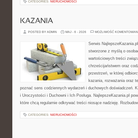
CATEGORIES:
NIERUCHOMOŚCI
KAZANIA
POSTED BY ADMIN
MAJ - 6 - 2026
MOŻLIWOŚĆ KOMENTOWAN
Serwis NajlepszeKazania.pl
stworzone z myślą o osobac
wartościowych treści związ
chrześcijaństwem oraz codz
przestrzeń, w której odbior
kazania, rozważania oraz t
poznać sens codziennych wydarzeń i duchowych doświadczeń. Kat
i Uroczystości i Duchowni i Ich Posługa. NajlepszeKazania.pl po
które chcą regularnie odkrywać treści niosące nadzieję. Rozbud
CATEGORIES:
NIERUCHOMOŚCI