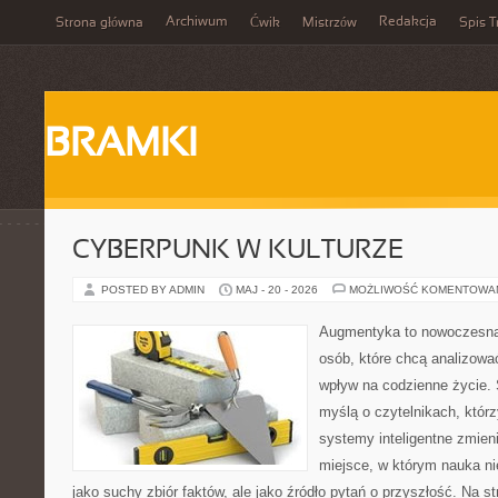
Archiwum
Redakcja
Strona główna
Ćwik
Mistrzów
Spis T
BRAMKI
CYBERPUNK W KULTURZE
POSTED BY ADMIN
MAJ - 20 - 2026
MOŻLIWOŚĆ KOMENTOWA
Augmentyka to nowoczesna 
osób, które chcą analizować
wpływ na codzienne życie. 
myślą o czytelnikach, którzy
systemy inteligentne zmien
miejsce, w którym nauka ni
jako suchy zbiór faktów, ale jako źródło pytań o przyszłość. Na 