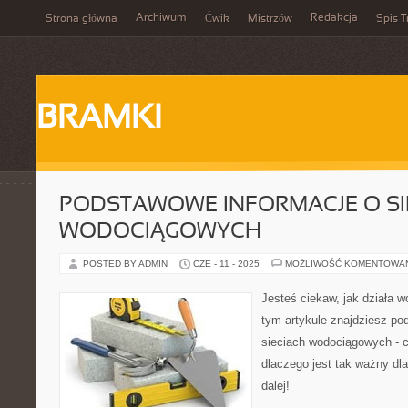
Archiwum
Redakcja
Strona główna
Ćwik
Mistrzów
Spis T
BRAMKI
PODSTAWOWE INFORMACJE O SI
WODOCIĄGOWYCH
POSTED BY ADMIN
CZE - 11 - 2025
MOŻLIWOŚĆ KOMENTOWA
Jesteś ciekaw, jak działa 
tym artykule znajdziesz po
sieciach wodociągowych - co 
dlaczego jest tak ważny dl
dalej!