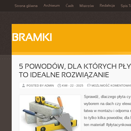
Archiwum
Redakcja
Strona główna
Ćwik
Mistrzów
Spis T
BRAMKI
5 POWODÓW, DLA KTÓRYCH PŁ
TO IDEALNE ROZWIĄZANIE
POSTED BY ADMIN
KWI - 22 - 2025
MOŻLIWOŚĆ KOMENTOWA
Sprawdź, dlaczego płyta cy
wyborem na dach czy elewa
łatwa w montażu i odporna 
to tylko kilka powodów, dla
ten materiał! #płytacynkow