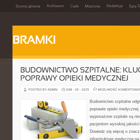
Archiwum
Redakcja
Strona główna
Ćwik
Mistrzów
Spis T
BRAMKI
BUDOWNICTWO SZPITALNE: KLU
POPRAWY OPIEKI MEDYCZNEJ
POSTED BY ADMIN
KWI - 26 - 2025
MOŻLIWOŚĆ KOMENTOWA
Budownictwo szpitalne odg
poprawie opieki medycznej
wyposażone szpitale są ni
pacjentom wysokiej jakośc
Dowiedz się więcej o znacz
infrastrukturę medyczną na