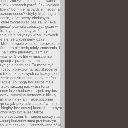
e jest zatrzymanie się na chwilę i
e kilku prostych pytań. Jak wygląda
zień? Co mnie najbardziej męczy, a
oczucie sensu? Gdyby ktoś nagrał film
odnia, które sceny chciałbym
 które wykasować bez żalu? Taka
agnoza” pozwala zobaczyć, gdzie w
ku kryją się rzeczy ważne tylko z
enia lub z przyczyn wizerunkowych.
je się, że wypełniamy czas
 które niewiele wnoszą, sprawdzaniem
tóre jutro nie będą miały znaczenia, i
na cudze priorytety, zamiast
własne. Slow life w mieście nie
gnacji z pracy czy ambicji, ale
zycięcie nadmiaru. To może być
 liczby projektów na raz, skrócenie
do trzech kluczowych na każdy dzień
enie godzin offline, kiedy telefon
fladzie. To mogą być także małe
e zakotwiczają nas w tu i teraz:
pacer bez słuchawek, zjedzony bez
siłek, spokojna rozmowa z bliską
rkania na ekran. Takie pozornie
je są jak przyciski „pauza” w filmie,
j biegłby bez naszej kontroli. Istotnym
owolnego życia jest także
e przestrzeni. Im więcej rzeczy nas
 więcej bodźców musi przetworzyć
an w mieszkaniu, przeładowane półki,