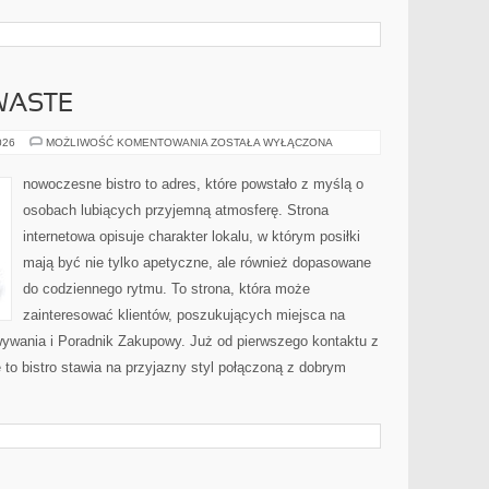
WASTE
PRZEPISY
026
MOŻLIWOŚĆ KOMENTOWANIA
ZOSTAŁA WYŁĄCZONA
ZERO-
WASTE
nowoczesne bistro to adres, które powstało z myślą o
osobach lubiących przyjemną atmosferę. Strona
internetowa opisuje charakter lokalu, w którym posiłki
mają być nie tylko apetyczne, ale również dopasowane
do codziennego rytmu. To strona, która może
zainteresować klientów, poszukujących miejsca na
ywania i Poradnik Zakupowy. Już od pierwszego kontaktu z
 to bistro stawia na przyjazny styl połączoną z dobrym