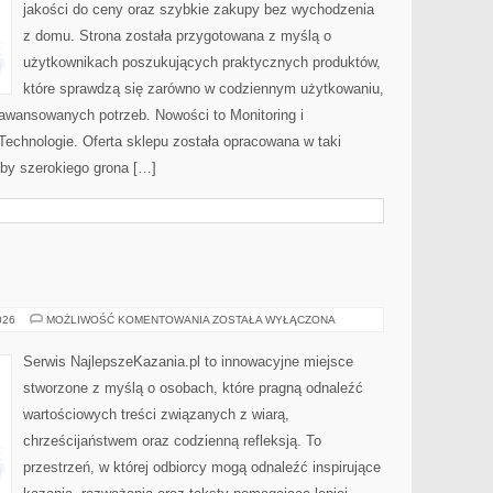
jakości do ceny oraz szybkie zakupy bez wychodzenia
z domu. Strona została przygotowana z myślą o
użytkownikach poszukujących praktycznych produktów,
które sprawdzą się zarówno w codziennym użytkowaniu,
zaawansowanych potrzeb. Nowości to Monitoring i
echnologie. Oferta sklepu została opracowana w taki
by szerokiego grona […]
KAZANIA
026
MOŻLIWOŚĆ KOMENTOWANIA
ZOSTAŁA WYŁĄCZONA
Serwis NajlepszeKazania.pl to innowacyjne miejsce
stworzone z myślą o osobach, które pragną odnaleźć
wartościowych treści związanych z wiarą,
chrześcijaństwem oraz codzienną refleksją. To
przestrzeń, w której odbiorcy mogą odnaleźć inspirujące