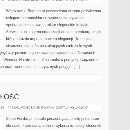
WÓDKI
Warszawski Barman to nowoczesna witryna poświęcona
usługom barmańskim na wydarzenia prywatne,
spotkania biznesowe, a także eleganckie kolacje.
Serwis skupia się na organizacji atrakcji premium, dzięki
którym każda impreza nabiera elegancji. To miejsce
stworzone dla osób poszukujących nietuzinkowych
ajwyższy poziom organizowanego wydarzenia. Nowości to
i Winnice. Na stronie można znaleźć pomysły związane z
ń oraz tworzeniem klimatycznych przyjęć. […]
ZŁOŚĆ
TRENDY
026
MOŻLIWOŚĆ KOMENTOWANIA
ZOSTAŁA WYŁĄCZONA
I
PRZYSZŁOŚĆ
Sklep-Feniks.pl to stale poszerzająca ofertę przestrzeń
dla osób, które cenią solidne wykonanie, dobry stosunek