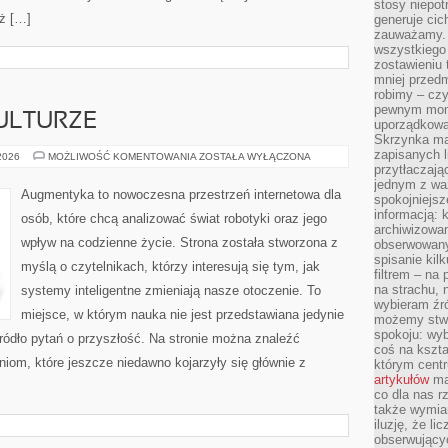
stosy niepo
ż […]
generuje cic
zauważamy. 
wszystkiego
zostawieniu 
mniej przedm
robimy – cz
pewnym mome
ULTURZE
uporządkowan
Skrzynka mai
zapisanych l
CYBERPUNK
 2026
MOŻLIWOŚĆ KOMENTOWANIA
ZOSTAŁA WYŁĄCZONA
W
przytłaczają
KULTURZE
jednym z wa
Augmentyka to nowoczesna przestrzeń internetowa dla
spokojniejsz
informacją: 
osób, które chcą analizować świat robotyki oraz jego
archiwizowan
wpływ na codzienne życie. Strona została stworzona z
obserwowanyc
spisanie kil
myślą o czytelnikach, którzy interesują się tym, jak
filtrem – na 
na strachu, 
systemy inteligentne zmieniają nasze otoczenie. To
wybieram źr
miejsce, w którym nauka nie jest przedstawiana jedynie
możemy stwo
spokoju: wyb
źródło pytań o przyszłość. Na stronie można znaleźć
coś na kszta
iom, które jeszcze niedawno kojarzyły się głównie z
którym cent
artykułów
mat
co dla nas 
także wymiar
iluzję, że li
obserwujący