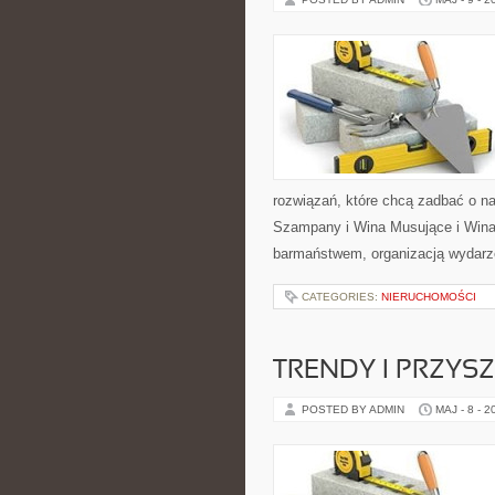
rozwiązań, które chcą zadbać o n
Szampany i Wina Musujące i Wina 
barmaństwem, organizacją wydarze
CATEGORIES:
NIERUCHOMOŚCI
TRENDY I PRZYS
POSTED BY ADMIN
MAJ - 8 - 2