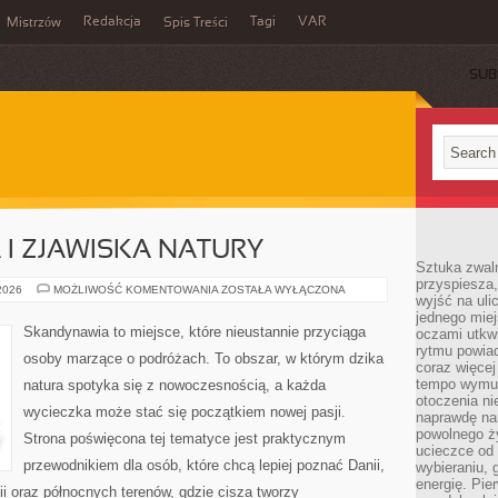
Redakcja
Tagi
VAR
Mistrzów
Spis Treści
SUB
I ZJAWISKA NATURY
Sztuka zwaln
przyspiesza
ZORZA
 2026
MOŻLIWOŚĆ KOMENTOWANIA
ZOSTAŁA WYŁĄCZONA
wyjść na uli
POLARNA
I
jednego miej
ZJAWISKA
Skandynawia to miejsce, które nieustannie przyciąga
oczami utkwi
NATURY
rytmu powiad
osoby marzące o podróżach. To obszar, w którym dzika
coraz więcej 
tempo wymus
natura spotyka się z nowoczesnością, a każda
otoczenia ni
wycieczka może stać się początkiem nowej pasji.
naprawdę nam
powolnego ży
Strona poświęcona tej tematyce jest praktycznym
ucieczce od 
przewodnikiem dla osób, które chcą lepiej poznać Danii,
wybieraniu,
energię. Pi
dii oraz północnych terenów, gdzie cisza tworzy