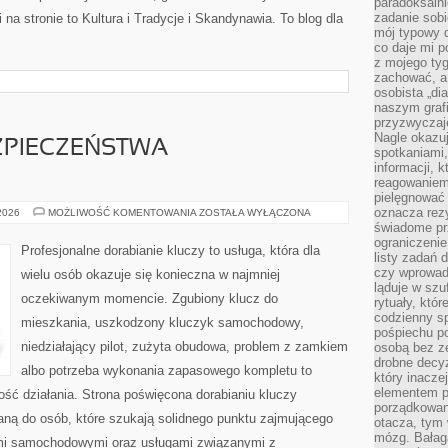
paradoksalni
zadanie sobi
na stronie to Kultura i Tradycje i Skandynawia. To blog dla
mój typowy d
co daje mi p
z mojego tyg
zachować, a
osobista „di
naszym grafi
przyzwyczaj
Nagle okazu
ZPIECZEŃSTWA
spotkaniami,
informacji, k
reagowaniem 
pielęgnować 
oznacza rezy
PRZYSZŁOŚĆ
 2026
MOŻLIWOŚĆ KOMENTOWANIA
ZOSTAŁA WYŁĄCZONA
BEZPIECZEŃSTWA
świadome pr
SAMOCHODÓW
ograniczenie
Profesjonalne dorabianie kluczy to usługa, która dla
listy zadań 
czy wprowadz
wielu osób okazuje się konieczna w najmniej
ląduje w szu
oczekiwanym momencie. Zgubiony klucz do
rytuały, któr
codzienny s
mieszkania, uszkodzony kluczyk samochodowy,
pośpiechu po
niedziałający pilot, zużyta obudowa, problem z zamkiem
osobą bez ze
drobne decyz
albo potrzeba wykonania zapasowego kompletu to
który inacze
elementem p
ność działania. Strona poświęcona dorabianiu kluczy
porządkowani
waną do osób, które szukają solidnego punktu zajmującego
otacza, tym
mózg. Bałag
mi samochodowymi oraz usługami związanymi z