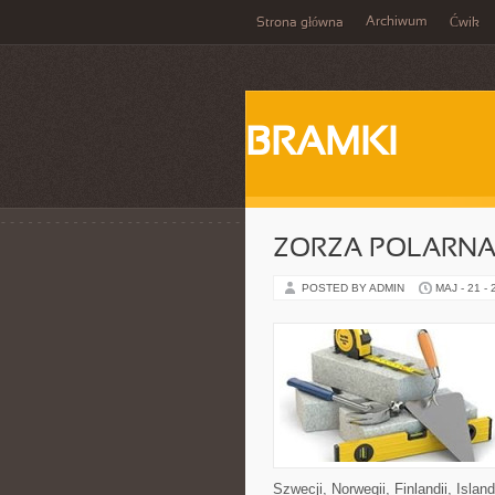
Archiwum
Strona główna
Ćwik
BRAMKI
ZORZA POLARNA 
POSTED BY ADMIN
MAJ - 21 -
Szwecji, Norwegii, Finlandii, Islan