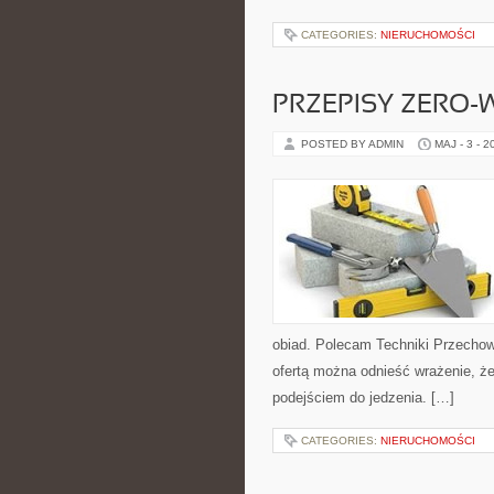
CATEGORIES:
NIERUCHOMOŚCI
PRZEPISY ZERO-
POSTED BY ADMIN
MAJ - 3 - 2
obiad. Polecam Techniki Przechow
ofertą można odnieść wrażenie, że
podejściem do jedzenia. […]
CATEGORIES:
NIERUCHOMOŚCI