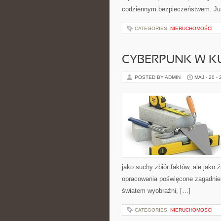
codziennym bezpieczeństwem. Ju
CATEGORIES:
NIERUCHOMOŚCI
CYBERPUNK W K
POSTED BY ADMIN
MAJ - 20 -
jako suchy zbiór faktów, ale jako 
opracowania poświęcone zagadnien
światem wyobraźni, […]
CATEGORIES:
NIERUCHOMOŚCI