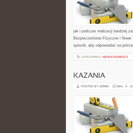
jak i podczas realizacji bardziej 
Bezpieczeństwo Fizyczne i Nowe T
sposób, aby odpowiadać na potrze
CATEGORIES:
NIERUCHOMOŚCI
KAZANIA
POSTED BY ADMIN
MAJ - 6 - 2