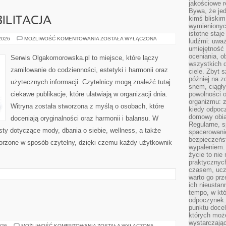
jakościowe re
Bywa, że je
kimś bliskim
ILITACJA
wymienionyc
istotne staj
ZDROWIE
 2026
MOŻLIWOŚĆ KOMENTOWANIA
ZOSTAŁA WYŁĄCZONA
ludźmi: uwa
I
umiejętność
REHABILITACJA
oceniania, o
Serwis Olgakomorowska.pl to miejsce, które łączy
wszystkich 
zamiłowanie do codzienności, estetyki i harmonii oraz
ciele. Zbyt 
później na z
użytecznych informacji. Czytelnicy mogą znaleźć tutaj
snem, ciągł
ciekawe publikacje, które ułatwiają w organizacji dnia.
powolności 
organizmu: z
Witryna została stworzona z myślą o osobach, które
kiedy odpocz
domowy obia
doceniają oryginalności oraz harmonii i balansu. W
Regularne, s
sty dotyczące mody, dbania o siebie, wellness, a także
spacerowanie
bezpieczeńst
tworzone w sposób czytelny, dzięki czemu każdy użytkownik
wypaleniem.
życie to nie
praktycznych
czasem, ucz
warto go pr
ich nieustan
tempo, w któ
odpoczynek. 
punktu docel
których może
wystarczają
ŚWIAT
026
MOŻLIWOŚĆ KOMENTOWANIA
ZOSTAŁA WYŁĄCZONA