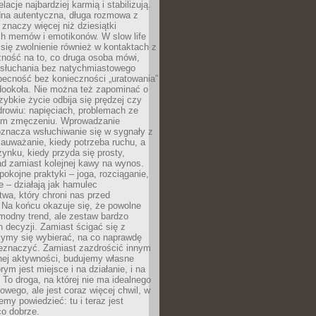
lacje najbardziej karmią i stabilizują.
dna autentyczna, długa rozmowa z
 znaczy więcej niż dziesiątki
h memów i emotikonów. W slow life
e się zwolnienie również w kontaktach z
żność na to, co druga osoba mówi,
 słuchania bez natychmiastowego
becność bez konieczności „uratowania”
dookoła. Nie można też zapominać o
szybkie życie odbija się prędzej czy
drowiu: napięciach, problemach ze
ym zmęczeniu. Wprowadzanie
oznacza wsłuchiwanie się w sygnały z
auważanie, kiedy potrzeba ruchu, a
ynku, kiedy przyda się prosty,
d zamiast kolejnej kawy na wynos.
pokojne praktyki – joga, rozciąganie,
 – działają jak hamulec
wa, który chroni nas przed
 Na końcu okazuje się, że powolne
 modny trend, ale zestaw bardzo
 decyzji. Zamiast ścigać się z
ymy się wybierać, na co naprawdę
zeznaczyć. Zamiast zazdrościć innym
nej aktywności, budujemy własne
rym jest miejsce i na działanie, i na
To droga, na której nie ma idealnego
owego, ale jest coraz więcej chwil, w
my powiedzieć: tu i teraz jest
co dobrze.