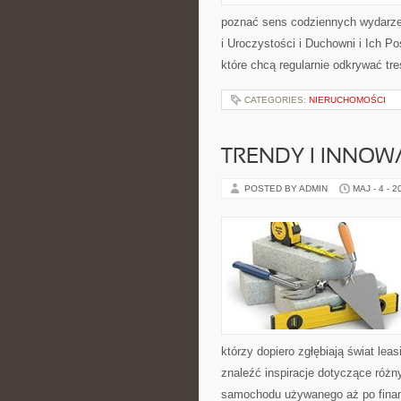
poznać sens codziennych wydarzeń
i Uroczystości i Duchowni i Ich P
które chcą regularnie odkrywać t
CATEGORIES:
NIERUCHOMOŚCI
TRENDY I INNOW
POSTED BY ADMIN
MAJ - 4 - 2
którzy dopiero zgłębiają świat l
znaleźć inspiracje dotyczące różn
samochodu używanego aż po finan