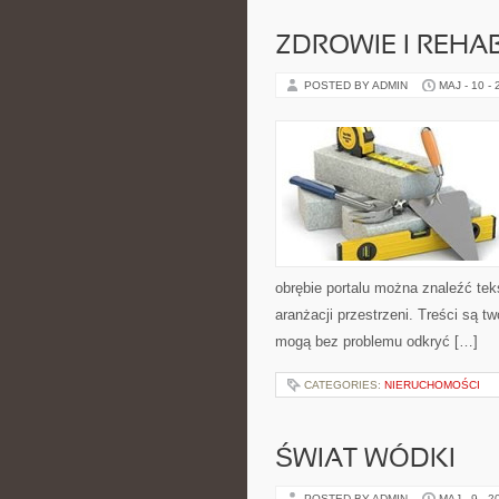
ZDROWIE I REHAB
POSTED BY ADMIN
MAJ - 10 -
obrębie portalu można znaleźć tek
aranżacji przestrzeni. Treści są 
mogą bez problemu odkryć […]
CATEGORIES:
NIERUCHOMOŚCI
ŚWIAT WÓDKI
POSTED BY ADMIN
MAJ - 9 - 2