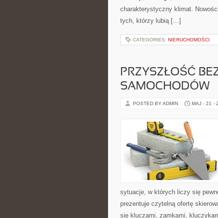
charakterystyczny klimat. Nowości 
tych, którzy lubią […]
CATEGORIES:
NIERUCHOMOŚCI
PRZYSZŁOŚĆ BE
SAMOCHODÓW
POSTED BY ADMIN
MAJ - 21 -
sytuacje, w których liczy się pew
prezentuje czytelną ofertę skiero
się kluczami, zamkami, kluczyka