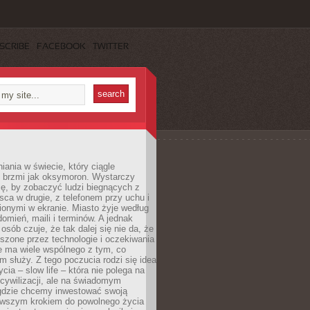
SCRIBE
FACEBOOK
TWITTER
iania w świecie, który ciągle
, brzmi jak oksymoron. Wystarczy
cę, by zobaczyć ludzi biegnących z
sca w drugie, z telefonem przy uchu i
onymi w ekranie. Miasto żyje według
omień, maili i terminów. A jednak
osób czuje, że tak dalej się nie da, że
zone przez technologie i oczekiwania
e ma wiele wspólnego z tym, co
 służy. Z tego poczucia rodzi się idea
cia – slow life – która nie polega na
cywilizacji, ale na świadomym
 gdzie chcemy inwestować swoją
erwszym krokiem do powolnego życia