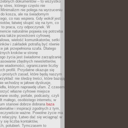
trzebnych dokumentów – to wszystko
hy stres, którego często nie
Minimalizm nie polega na wyrzuceniu
 do kosza, ale na świadomym
tego, co nas wspiera. Gdy wokół jest
iotów, łatwiej skupić się na tym, co
y to praca, czy odpoczynek. W
ncie naturalnie pojawia się potrzeba
ia także przestrzeni cyfrowej.
lowa, wielość komunikatorów, setki
inków i zakładek potrafią być równie
ce jak przepełniona szafa. Dlatego
żnych kroków w stronę
ego życia jest świadome zarządzanie
kasowanie zbędnych newsletterów,
ie wiadomości, ograniczanie liczby
h profili. Przydatne okazuje się
ku prostych zasad, które będą naszym
przykład: nie śledzę treści, które bazują
nie wchodzę w jałowe dyskusje,
ódła, którym naprawdę ufam. Z czasem
rzyć własne cyfrowe miejsce
rane osoby, portale, podcasty, czyli
łt małego, osobistego internetu, w
rum stanowi dobrze dobrana
baza
eriałów i inspiracji zgodnych z tym,
rzeczywiście ważne. Powolne życie ma
 relacyjny. Łatwo dać się wciągnąć w
czy się liczba kontaktów,
ch, polubień. Tymczasem to