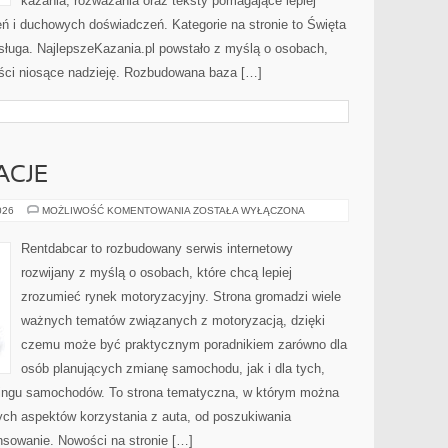
kazania, rozważania oraz teksty pomagające lepiej
 i duchowych doświadczeń. Kategorie na stronie to Święta
osługa. NajlepszeKazania.pl powstało z myślą o osobach,
reści niosące nadzieję. Rozbudowana baza […]
ACJE
TRENDY
026
MOŻLIWOŚĆ KOMENTOWANIA
ZOSTAŁA WYŁĄCZONA
I
INNOWACJE
Rentdabcar to rozbudowany serwis internetowy
rozwijany z myślą o osobach, które chcą lepiej
zrozumieć rynek motoryzacyjny. Strona gromadzi wiele
ważnych tematów związanych z motoryzacją, dzięki
czemu może być praktycznym poradnikiem zarówno dla
osób planujących zmianę samochodu, jak i dla tych,
easingu samochodów. To strona tematyczna, w którym można
ych aspektów korzystania z auta, od poszukiwania
sowanie. Nowości na stronie […]