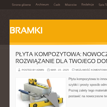
Archiwum
Redakcja
Strona główna
Ćwik
Mistrzów
Spis T
BRAMKI
PŁYTA KOMPOZYTOWA: NOWOC
ROZWIĄZANIE DLA TWOJEGO D
POSTED BY ADMIN
MAR - 15 - 2025
MOŻLIWOŚĆ KOMENTOWA
Płyta kompozytowa to innow
szybki i prosty sposób odm
Poznaj zalety tego materiał
postawić na nowoczesne te