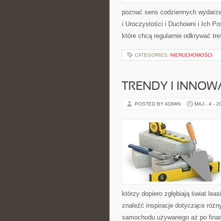
poznać sens codziennych wydarzeń
i Uroczystości i Duchowni i Ich P
które chcą regularnie odkrywać t
CATEGORIES:
NIERUCHOMOŚCI
TRENDY I INNOW
POSTED BY ADMIN
MAJ - 4 - 2
którzy dopiero zgłębiają świat l
znaleźć inspiracje dotyczące różn
samochodu używanego aż po finan