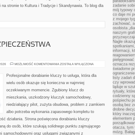
paradoksalni
zadanie sobi
na stronie to Kultura i Tradycje i Skandynawia. To blog dla
mój typowy d
co daje mi p
z mojego tyg
zachować, a
osobista „di
naszym grafi
przyzwyczaj
Nagle okazu
ZPIECZEŃSTWA
spotkaniami,
informacji, k
reagowaniem 
pielęgnować 
oznacza rezy
PRZYSZŁOŚĆ
 2026
MOŻLIWOŚĆ KOMENTOWANIA
ZOSTAŁA WYŁĄCZONA
BEZPIECZEŃSTWA
świadome pr
SAMOCHODÓW
ograniczenie
Profesjonalne dorabianie kluczy to usługa, która dla
listy zadań 
czy wprowadz
wielu osób okazuje się konieczna w najmniej
ląduje w szu
oczekiwanym momencie. Zgubiony klucz do
rytuały, któr
codzienny s
mieszkania, uszkodzony kluczyk samochodowy,
pośpiechu po
niedziałający pilot, zużyta obudowa, problem z zamkiem
osobą bez ze
drobne decyz
albo potrzeba wykonania zapasowego kompletu to
który inacze
elementem p
ność działania. Strona poświęcona dorabianiu kluczy
porządkowani
waną do osób, które szukają solidnego punktu zajmującego
otacza, tym
mózg. Bałag
mi samochodowymi oraz usługami związanymi z