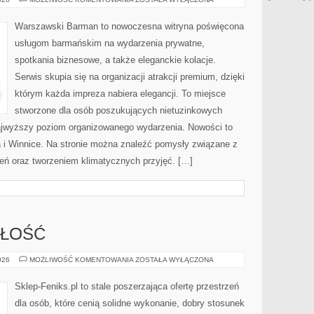
WÓDKI
Warszawski Barman to nowoczesna witryna poświęcona
usługom barmańskim na wydarzenia prywatne,
spotkania biznesowe, a także eleganckie kolacje.
Serwis skupia się na organizacji atrakcji premium, dzięki
którym każda impreza nabiera elegancji. To miejsce
stworzone dla osób poszukujących nietuzinkowych
ajwyższy poziom organizowanego wydarzenia. Nowości to
i Winnice. Na stronie można znaleźć pomysły związane z
ń oraz tworzeniem klimatycznych przyjęć. […]
ZŁOŚĆ
TRENDY
026
MOŻLIWOŚĆ KOMENTOWANIA
ZOSTAŁA WYŁĄCZONA
I
PRZYSZŁOŚĆ
Sklep-Feniks.pl to stale poszerzająca ofertę przestrzeń
dla osób, które cenią solidne wykonanie, dobry stosunek