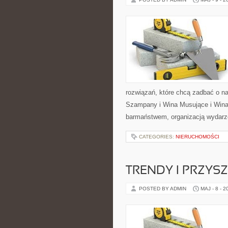
rozwiązań, które chcą zadbać o n
Szampany i Wina Musujące i Wina 
barmaństwem, organizacją wydarze
CATEGORIES:
NIERUCHOMOŚCI
TRENDY I PRZYS
POSTED BY ADMIN
MAJ - 8 - 2