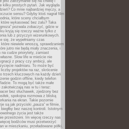
e jest zatrzymanie się na chwilę i
e kilku prostych pytań. Jak wygląda
zień? Co mnie najbardziej męczy, a
oczucie sensu? Gdyby ktoś nagrał film
odnia, które sceny chciałbym
 które wykasować bez żalu? Taka
agnoza” pozwala zobaczyć, gdzie w
ku kryją się rzeczy ważne tylko z
enia lub z przyczyn wizerunkowych.
je się, że wypełniamy czas
 które niewiele wnoszą, sprawdzaniem
tóre jutro nie będą miały znaczenia, i
na cudze priorytety, zamiast
własne. Slow life w mieście nie
gnacji z pracy czy ambicji, ale
zycięcie nadmiaru. To może być
 liczby projektów na raz, skrócenie
do trzech kluczowych na każdy dzień
enie godzin offline, kiedy telefon
fladzie. To mogą być także małe
e zakotwiczają nas w tu i teraz:
pacer bez słuchawek, zjedzony bez
siłek, spokojna rozmowa z bliską
rkania na ekran. Takie pozornie
je są jak przyciski „pauza” w filmie,
j biegłby bez naszej kontroli. Istotnym
owolnego życia jest także
e przestrzeni. Im więcej rzeczy nas
 więcej bodźców musi przetworzyć
an w mieszkaniu, przeładowane półki,