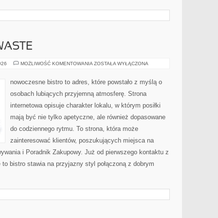
WASTE
PRZEPISY
026
MOŻLIWOŚĆ KOMENTOWANIA
ZOSTAŁA WYŁĄCZONA
ZERO-
WASTE
nowoczesne bistro to adres, które powstało z myślą o
osobach lubiących przyjemną atmosferę. Strona
internetowa opisuje charakter lokalu, w którym posiłki
mają być nie tylko apetyczne, ale również dopasowane
do codziennego rytmu. To strona, która może
zainteresować klientów, poszukujących miejsca na
ywania i Poradnik Zakupowy. Już od pierwszego kontaktu z
 to bistro stawia na przyjazny styl połączoną z dobrym