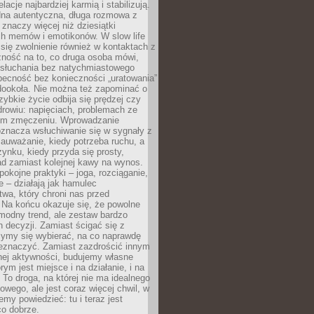
lacje najbardziej karmią i stabilizują.
dna autentyczna, długa rozmowa z
 znaczy więcej niż dziesiątki
h memów i emotikonów. W slow life
e się zwolnienie również w kontaktach z
żność na to, co druga osoba mówi,
 słuchania bez natychmiastowego
becność bez konieczności „uratowania”
dookoła. Nie można też zapominać o
szybkie życie odbija się prędzej czy
drowiu: napięciach, problemach ze
ym zmęczeniu. Wprowadzanie
oznacza wsłuchiwanie się w sygnały z
auważanie, kiedy potrzeba ruchu, a
ynku, kiedy przyda się prosty,
d zamiast kolejnej kawy na wynos.
pokojne praktyki – joga, rozciąganie,
 – działają jak hamulec
wa, który chroni nas przed
 Na końcu okazuje się, że powolne
 modny trend, ale zestaw bardzo
 decyzji. Zamiast ścigać się z
ymy się wybierać, na co naprawdę
zeznaczyć. Zamiast zazdrościć innym
nej aktywności, budujemy własne
rym jest miejsce i na działanie, i na
To droga, na której nie ma idealnego
owego, ale jest coraz więcej chwil, w
my powiedzieć: tu i teraz jest
co dobrze.