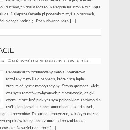
kazania, rozważania oraz teksty pomagające lepiej
 i duchowych doświadczeń. Kategorie na stronie to Święta
osługa. NajlepszeKazania.pl powstało z myślą o osobach,
reści niosące nadzieję. Rozbudowana baza […]
ACJE
TRENDY
026
MOŻLIWOŚĆ KOMENTOWANIA
ZOSTAŁA WYŁĄCZONA
I
INNOWACJE
Rentdabcar to rozbudowany serwis internetowy
rozwijany z myślą o osobach, które chcą lepiej
zrozumieć rynek motoryzacyjny. Strona gromadzi wiele
ważnych tematów związanych z motoryzacją, dzięki
czemu może być praktycznym poradnikiem zarówno dla
osób planujących zmianę samochodu, jak i dla tych,
easingu samochodów. To strona tematyczna, w którym można
ych aspektów korzystania z auta, od poszukiwania
sowanie. Nowości na stronie […]