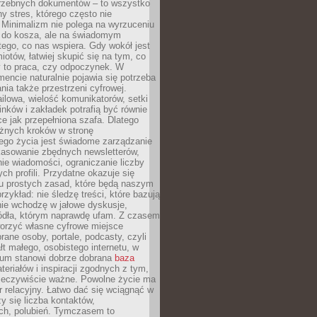
trzebnych dokumentów – to wszystko
hy stres, którego często nie
Minimalizm nie polega na wyrzuceniu
 do kosza, ale na świadomym
tego, co nas wspiera. Gdy wokół jest
iotów, łatwiej skupić się na tym, co
y to praca, czy odpoczynek. W
ncie naturalnie pojawia się potrzeba
ia także przestrzeni cyfrowej.
lowa, wielość komunikatorów, setki
inków i zakładek potrafią być równie
ce jak przepełniona szafa. Dlatego
żnych kroków w stronę
ego życia jest świadome zarządzanie
kasowanie zbędnych newsletterów,
ie wiadomości, ograniczanie liczby
h profili. Przydatne okazuje się
ku prostych zasad, które będą naszym
przykład: nie śledzę treści, które bazują
nie wchodzę w jałowe dyskusje,
ódła, którym naprawdę ufam. Z czasem
rzyć własne cyfrowe miejsce
rane osoby, portale, podcasty, czyli
łt małego, osobistego internetu, w
rum stanowi dobrze dobrana
baza
eriałów i inspiracji zgodnych z tym,
rzeczywiście ważne. Powolne życie ma
 relacyjny. Łatwo dać się wciągnąć w
czy się liczba kontaktów,
ch, polubień. Tymczasem to