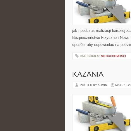
jak i podczas realizacji bardziej 
Bezpieczeństwo Fizyczne i Nowe T
sposób, aby odpowiadać na potrze
CATEGORIES:
NIERUCHOMOŚCI
KAZANIA
POSTED BY ADMIN
MAJ - 6 - 2