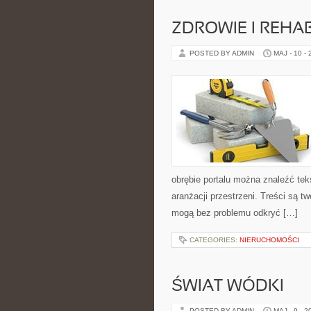
ZDROWIE I REHAB
POSTED BY ADMIN
MAJ - 10 -
obrębie portalu można znaleźć tek
aranżacji przestrzeni. Treści są 
mogą bez problemu odkryć […]
CATEGORIES:
NIERUCHOMOŚCI
ŚWIAT WÓDKI
POSTED BY ADMIN
MAJ - 9 - 2