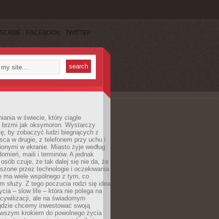
SCRIBE
FACEBOOK
TWITTER
iania w świecie, który ciągle
, brzmi jak oksymoron. Wystarczy
cę, by zobaczyć ludzi biegnących z
sca w drugie, z telefonem przy uchu i
onymi w ekranie. Miasto żyje według
omień, maili i terminów. A jednak
osób czuje, że tak dalej się nie da, że
zone przez technologie i oczekiwania
e ma wiele wspólnego z tym, co
 służy. Z tego poczucia rodzi się idea
cia – slow life – która nie polega na
cywilizacji, ale na świadomym
 gdzie chcemy inwestować swoją
erwszym krokiem do powolnego życia