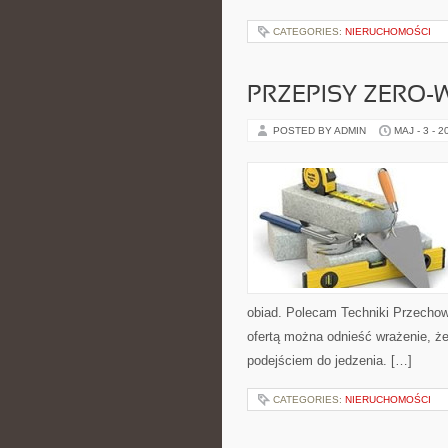
CATEGORIES:
NIERUCHOMOŚCI
PRZEPISY ZERO-
POSTED BY ADMIN
MAJ - 3 - 2
obiad. Polecam Techniki Przechow
ofertą można odnieść wrażenie, że
podejściem do jedzenia. […]
CATEGORIES:
NIERUCHOMOŚCI