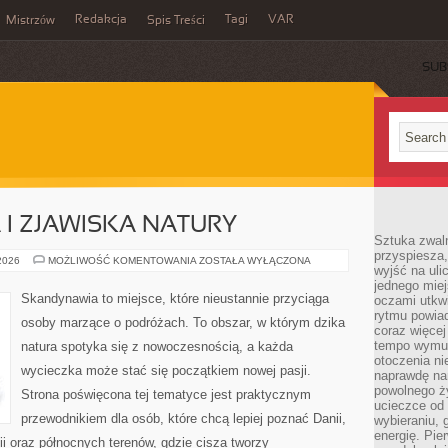
Redakcja
Tagi
VAR
Mistrzów
Spis Treści
SUB
I ZJAWISKA NATURY
Sztuka zwaln
przyspiesza
ZORZA
 2026
MOŻLIWOŚĆ KOMENTOWANIA
ZOSTAŁA WYŁĄCZONA
wyjść na uli
POLARNA
I
jednego miej
ZJAWISKA
Skandynawia to miejsce, które nieustannie przyciąga
oczami utkwi
NATURY
rytmu powiad
osoby marzące o podróżach. To obszar, w którym dzika
coraz więcej 
tempo wymus
natura spotyka się z nowoczesnością, a każda
otoczenia ni
wycieczka może stać się początkiem nowej pasji.
naprawdę nam
powolnego ży
Strona poświęcona tej tematyce jest praktycznym
ucieczce od 
przewodnikiem dla osób, które chcą lepiej poznać Danii,
wybieraniu,
energię. Pi
dii oraz północnych terenów, gdzie cisza tworzy