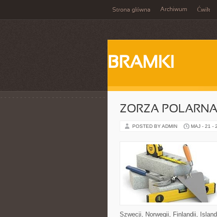
Archiwum
Strona główna
Ćwik
BRAMKI
ZORZA POLARNA 
POSTED BY ADMIN
MAJ - 21 -
Szwecji, Norwegii, Finlandii, Islan