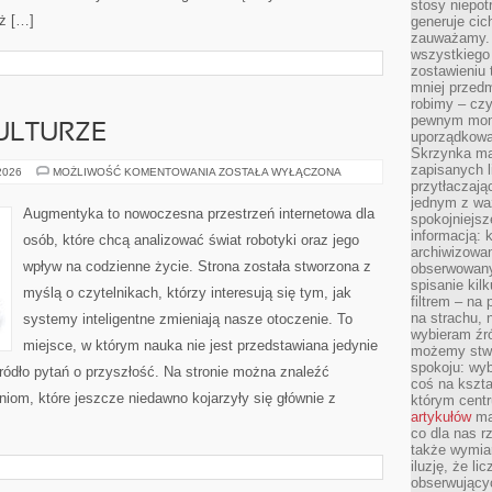
stosy niepo
ż […]
generuje cic
zauważamy. 
wszystkiego
zostawieniu 
mniej przedm
robimy – cz
pewnym mome
ULTURZE
uporządkowan
Skrzynka mai
zapisanych l
CYBERPUNK
 2026
MOŻLIWOŚĆ KOMENTOWANIA
ZOSTAŁA WYŁĄCZONA
W
przytłaczają
KULTURZE
jednym z wa
Augmentyka to nowoczesna przestrzeń internetowa dla
spokojniejsz
informacją: 
osób, które chcą analizować świat robotyki oraz jego
archiwizowan
wpływ na codzienne życie. Strona została stworzona z
obserwowanyc
spisanie kil
myślą o czytelnikach, którzy interesują się tym, jak
filtrem – na 
na strachu, 
systemy inteligentne zmieniają nasze otoczenie. To
wybieram źr
miejsce, w którym nauka nie jest przedstawiana jedynie
możemy stwo
spokoju: wyb
źródło pytań o przyszłość. Na stronie można znaleźć
coś na kszta
iom, które jeszcze niedawno kojarzyły się głównie z
którym cent
artykułów
mat
co dla nas 
także wymiar
iluzję, że li
obserwujący