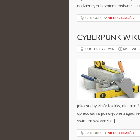
codziennym bezpieczeństwem. Ju
CATEGORIES:
NIERUCHOMOŚCI
CYBERPUNK W K
POSTED BY ADMIN
MAJ - 20 -
jako suchy zbiór faktów, ale jako 
opracowania poświęcone zagadnien
światem wyobraźni, […]
CATEGORIES:
NIERUCHOMOŚCI