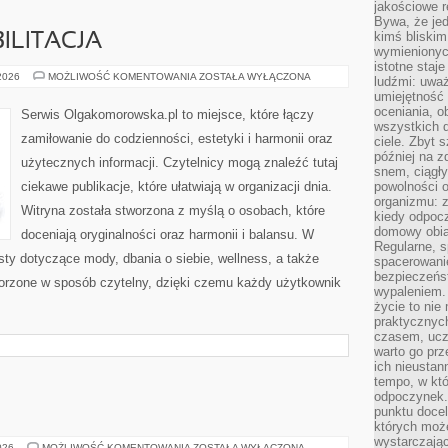
jakościowe re
Bywa, że je
kimś bliskim
ILITACJA
wymienionyc
istotne staj
ZDROWIE
 2026
MOŻLIWOŚĆ KOMENTOWANIA
ZOSTAŁA WYŁĄCZONA
ludźmi: uwa
I
umiejętność
REHABILITACJA
oceniania, o
Serwis Olgakomorowska.pl to miejsce, które łączy
wszystkich 
zamiłowanie do codzienności, estetyki i harmonii oraz
ciele. Zbyt 
później na z
użytecznych informacji. Czytelnicy mogą znaleźć tutaj
snem, ciągł
ciekawe publikacje, które ułatwiają w organizacji dnia.
powolności 
organizmu: z
Witryna została stworzona z myślą o osobach, które
kiedy odpocz
domowy obia
doceniają oryginalności oraz harmonii i balansu. W
Regularne, s
sty dotyczące mody, dbania o siebie, wellness, a także
spacerowanie
bezpieczeńst
tworzone w sposób czytelny, dzięki czemu każdy użytkownik
wypaleniem.
życie to nie
praktycznych
czasem, ucz
warto go pr
ich nieustan
tempo, w któ
odpoczynek. 
punktu docel
których może
wystarczają
ŚWIAT
026
MOŻLIWOŚĆ KOMENTOWANIA
ZOSTAŁA WYŁĄCZONA