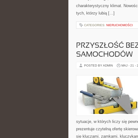
charakterystyczny klimat. Nowości 
tych, którzy lubią […]
CATEGORIES:
NIERUCHOMOŚCI
PRZYSZŁOŚĆ BE
SAMOCHODÓW
POSTED BY ADMIN
MAJ - 21 -
sytuacje, w których liczy się pew
prezentuje czytelną ofertę skiero
się kluczami, zamkami, kluczyka