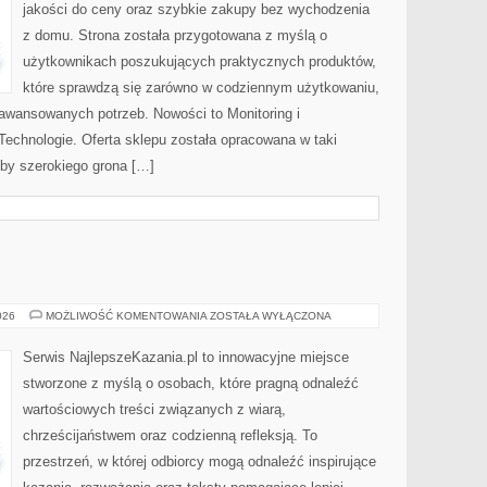
jakości do ceny oraz szybkie zakupy bez wychodzenia
z domu. Strona została przygotowana z myślą o
użytkownikach poszukujących praktycznych produktów,
które sprawdzą się zarówno w codziennym użytkowaniu,
zaawansowanych potrzeb. Nowości to Monitoring i
echnologie. Oferta sklepu została opracowana w taki
by szerokiego grona […]
KAZANIA
026
MOŻLIWOŚĆ KOMENTOWANIA
ZOSTAŁA WYŁĄCZONA
Serwis NajlepszeKazania.pl to innowacyjne miejsce
stworzone z myślą o osobach, które pragną odnaleźć
wartościowych treści związanych z wiarą,
chrześcijaństwem oraz codzienną refleksją. To
przestrzeń, w której odbiorcy mogą odnaleźć inspirujące