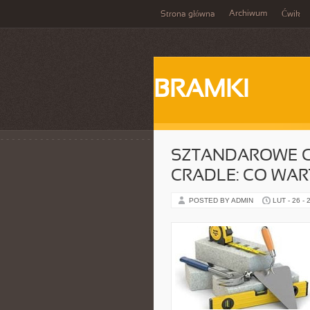
Archiwum
Strona główna
Ćwik
BRAMKI
SZTANDAROWE C
CRADLE: CO WAR
POSTED BY ADMIN
LUT - 26 - 