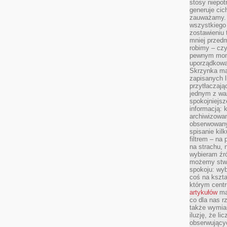
stosy niepo
generuje cic
zauważamy. 
wszystkiego
zostawieniu 
mniej przedm
robimy – cz
pewnym mome
uporządkowan
Skrzynka mai
zapisanych l
przytłaczają
jednym z wa
spokojniejsz
informacją: 
archiwizowan
obserwowanyc
spisanie kil
filtrem – na 
na strachu, 
wybieram źr
możemy stwo
spokoju: wyb
coś na kszta
którym cent
artykułów
mat
co dla nas 
także wymiar
iluzję, że li
obserwujący