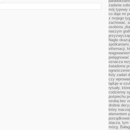
paradoksalni
zadanie sobi
mój typowy d
co daje mi p
z mojego tyg
zachować, a
osobista „di
naszym grafi
przyzwyczaj
Nagle okazu
spotkaniami,
informacji, k
reagowaniem 
pielęgnować 
oznacza rezy
świadome pr
ograniczenie
listy zadań 
czy wprowadz
ląduje w szu
rytuały, któr
codzienny s
pośpiechu po
osobą bez ze
drobne decyz
który inacze
elementem p
porządkowani
otacza, tym
mózg. Bałag