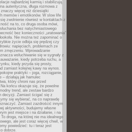
lacje najbardziej karmią i stabilizują.
dna autentyczna, długa rozmowa z
 znaczy więcej niż dziesiątki
h memów i emotikonów. W slow life
e się zwolnienie również w kontaktach z
żność na to, co druga osoba mówi,
 słuchania bez natychmiastowego
becność bez konieczności „uratowania”
dookoła. Nie można też zapominać o
szybkie życie odbija się prędzej czy
drowiu: napięciach, problemach ze
ym zmęczeniu. Wprowadzanie
oznacza wsłuchiwanie się w sygnały z
auważanie, kiedy potrzeba ruchu, a
ynku, kiedy przyda się prosty,
d zamiast kolejnej kawy na wynos.
pokojne praktyki – joga, rozciąganie,
 – działają jak hamulec
wa, który chroni nas przed
 Na końcu okazuje się, że powolne
 modny trend, ale zestaw bardzo
 decyzji. Zamiast ścigać się z
ymy się wybierać, na co naprawdę
zeznaczyć. Zamiast zazdrościć innym
nej aktywności, budujemy własne
rym jest miejsce i na działanie, i na
To droga, na której nie ma idealnego
owego, ale jest coraz więcej chwil, w
my powiedzieć: tu i teraz jest
co dobrze.