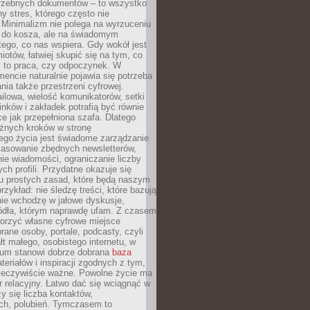
trzebnych dokumentów – to wszystko
hy stres, którego często nie
Minimalizm nie polega na wyrzuceniu
 do kosza, ale na świadomym
tego, co nas wspiera. Gdy wokół jest
iotów, łatwiej skupić się na tym, co
y to praca, czy odpoczynek. W
ncie naturalnie pojawia się potrzeba
ia także przestrzeni cyfrowej.
lowa, wielość komunikatorów, setki
inków i zakładek potrafią być równie
ce jak przepełniona szafa. Dlatego
żnych kroków w stronę
ego życia jest świadome zarządzanie
kasowanie zbędnych newsletterów,
ie wiadomości, ograniczanie liczby
h profili. Przydatne okazuje się
ku prostych zasad, które będą naszym
przykład: nie śledzę treści, które bazują
nie wchodzę w jałowe dyskusje,
ódła, którym naprawdę ufam. Z czasem
rzyć własne cyfrowe miejsce
rane osoby, portale, podcasty, czyli
łt małego, osobistego internetu, w
rum stanowi dobrze dobrana
baza
eriałów i inspiracji zgodnych z tym,
rzeczywiście ważne. Powolne życie ma
 relacyjny. Łatwo dać się wciągnąć w
czy się liczba kontaktów,
ch, polubień. Tymczasem to