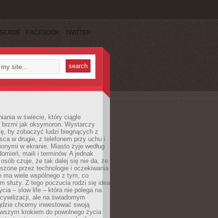
SCRIBE
FACEBOOK
TWITTER
iania w świecie, który ciągle
, brzmi jak oksymoron. Wystarczy
cę, by zobaczyć ludzi biegnących z
sca w drugie, z telefonem przy uchu i
onymi w ekranie. Miasto żyje według
omień, maili i terminów. A jednak
osób czuje, że tak dalej się nie da, że
zone przez technologie i oczekiwania
e ma wiele wspólnego z tym, co
 służy. Z tego poczucia rodzi się idea
cia – slow life – która nie polega na
cywilizacji, ale na świadomym
 gdzie chcemy inwestować swoją
erwszym krokiem do powolnego życia