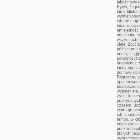
jakościowe re
Bywa, że je
kimś bliskim
wymienionyc
istotne staj
ludźmi: uwa
umiejętność
oceniania, o
wszystkich 
ciele. Zbyt 
później na z
snem, ciągł
powolności 
organizmu: z
kiedy odpocz
domowy obia
Regularne, s
spacerowanie
bezpieczeńst
wypaleniem.
życie to nie
praktycznych
czasem, ucz
warto go pr
ich nieustan
tempo, w któ
odpoczynek. 
punktu docel
których może
wystarczają