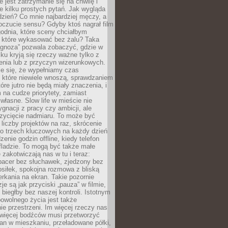
e jest zatrzymanie się na chwilę i
e kilku prostych pytań. Jak wygląda
zień? Co mnie najbardziej męczy, a
oczucie sensu? Gdyby ktoś nagrał film
odnia, które sceny chciałbym
 które wykasować bez żalu? Taka
agnoza” pozwala zobaczyć, gdzie w
ku kryją się rzeczy ważne tylko z
enia lub z przyczyn wizerunkowych.
je się, że wypełniamy czas
 które niewiele wnoszą, sprawdzaniem
tóre jutro nie będą miały znaczenia, i
na cudze priorytety, zamiast
własne. Slow life w mieście nie
gnacji z pracy czy ambicji, ale
zycięcie nadmiaru. To może być
 liczby projektów na raz, skrócenie
do trzech kluczowych na każdy dzień
enie godzin offline, kiedy telefon
fladzie. To mogą być także małe
e zakotwiczają nas w tu i teraz:
pacer bez słuchawek, zjedzony bez
siłek, spokojna rozmowa z bliską
rkania na ekran. Takie pozornie
je są jak przyciski „pauza” w filmie,
j biegłby bez naszej kontroli. Istotnym
owolnego życia jest także
e przestrzeni. Im więcej rzeczy nas
 więcej bodźców musi przetworzyć
an w mieszkaniu, przeładowane półki,