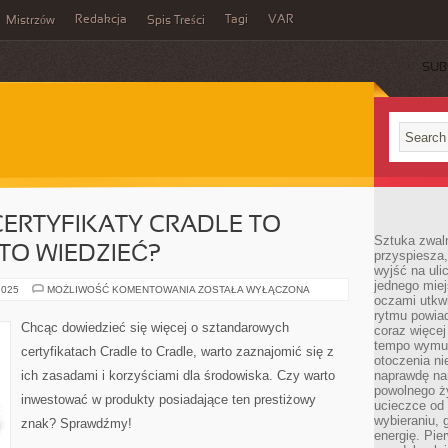
Redakcja
Tagi
VAR
Mistrzów
Spis Treści
SUB
ERTYFIKATY CRADLE TO
Sztuka zwaln
TO WIEDZIEĆ?
przyspiesza
wyjść na uli
jednego miej
SZTANDAROWE
2025
MOŻLIWOŚĆ KOMENTOWANIA
ZOSTAŁA WYŁĄCZONA
oczami utkwi
CERTYFIKATY
CRADLE
rytmu powiad
TO
Chcąc dowiedzieć się więcej o sztandarowych
coraz więcej 
CRADLE:
CO
tempo wymus
certyfikatach Cradle to Cradle, warto zaznajomić się z
WARTO
otoczenia ni
WIEDZIEĆ?
ich zasadami i korzyściami dla środowiska. Czy warto
naprawdę nam
powolnego ży
inwestować w produkty posiadające ten prestiżowy
ucieczce od 
wybieraniu,
znak? Sprawdźmy!
energię. Pi